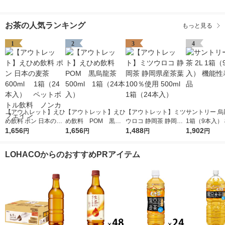
お茶の人気ランキング
もっと見る
1
2
3
4
【アウトレット】えひ
【アウトレット】えひ
【アウトレット】ミツ
サントリー 烏龍
め飲料 ポン 日本の麦
め飲料 POM 黒烏
ウロコ 静岡茶 静岡県
1箱（9本入）
茶 600ml 1箱（2
1,656
龍茶 500ml 1箱（2
1,656
産茶葉100％使用 500
1,488
表示食品
1,902
円
円
円
円
4本入） ペットボト
4本入）
ml 1箱（24本入）
ル飲料 ノンカフェイ
LOHACOからのおすすめPRアイテム
ン