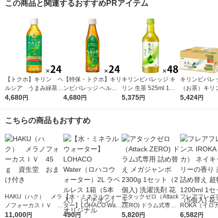
この商品と関連するおすすめPRアイテム
【トクホ】キリン ヘ
【特保・トクホ】キリ
キリンビバレッジ キ
キリンビバレ
ルシア うまみ緑茶
ンビバレッジ ヘルシ
リン 生茶 525ml 1セ
（お茶）キリ
５００ｍｌＰＥＴ 1箱
4,680
ア 緑茶 350ml スリム
4,680
ット（48本） お茶 緑
5,375
ッジ 生茶 ラ
5,424
円
円
円
円
（24本入）
1箱（24本入）
茶 ペットボトル
525ml×24本 3
1セット(48本)
こちらの商品もおすすめ
HAKU（ハク） メラ
【水・ミネラルウォー
アタックゼロ（Attack
フレアフレグラ
ノフォーカスＩＶ 4
ター】LOHACO Wate
ZERO) ドラム式専用
ROKA（イロ
5ｇ 資生堂 おまけ
11,000
r（ロハコウォータ
490
詰め替え メガジャン
5,820
イキッドリリ
6,582
円
円
円
円