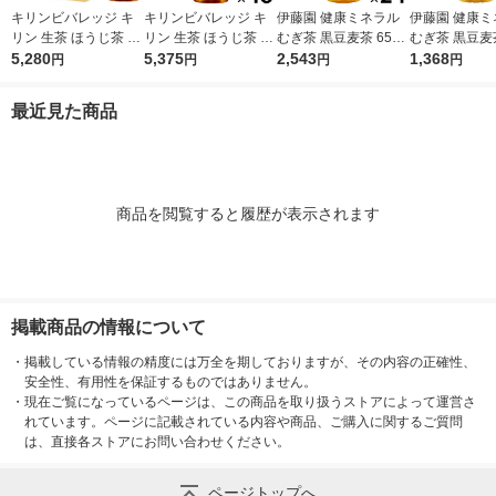
キリンビバレッジ キ
キリンビバレッジ キ
伊藤園 健康ミネラル
伊藤園 健康ミ
リン 生茶 ほうじ茶 ラ
リン 生茶 ほうじ茶 52
むぎ茶 黒豆麦茶 650
むぎ茶 黒豆麦茶
ベルレス 525ml 1セッ
5,280
5ml 1セット（48本）
5,375
ml 1箱（24本入）
2,543
箱（6本入）
1,368
円
円
円
円
ト（48本） お茶 ペッ
お茶 ペットボトル
トボトル
最近見た商品
商品を閲覧すると履歴が表示されます
掲載商品の情報について
・
掲載している情報の精度には万全を期しておりますが、その内容の正確性、
安全性、有用性を保証するものではありません。
・
現在ご覧になっているページは、この商品を取り扱うストアによって運営さ
れています。ページに記載されている内容や商品、ご購入に関するご質問
は、直接各ストアにお問い合わせください。
ページトップへ