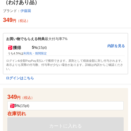
（わけあり品）
ブランド：
伊藤園
349
円
（税込）
お買い物でもらえる特典
最大付与率7%
内訳を見る
5
獲得
%
(15pt)
うち4.5%は
利用先・期間限定
ログイン&全額PayPay支払いで獲得できます。原則として税抜金額に対し付与されます。
表示よりも実際の付与数、付与率が少ない場合があります。詳細は内訳からご確認くださ
い。
ログインはこちら
349
円
（税込）
5
%
(15pt)
在庫切れ
カートに入れる