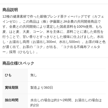
付き
ー）2L ラベルレス 1
ボ 2300g 1セット（2
柔軟剤 詰め替
箱（5本入）（イチオ
個入) 洗濯洗剤 花王
大 1200ml 
商品説明
シ） オリジナル
（5個入) 花王
12種の健康素材で作った穀物ブレンド茶ティーバッグです（カフェ
インゼロ）。この商品は（株）伊藤園とJA全農の共同開発商品で
す。全農との共同開発により選定した国産原料を100%使用。もち
麦、はと麦、大麦、コーン、米を主体に、原料ごとに適した焙煎を
行うことで、甘い香りとすっきりとした後味に仕上げました。水出
し・お湯出し両用（お湯出し300ml、水出し500ml）。お茶の味と色
が濃く出て、お茶の「コク」が出る、「コク出る不織布フィルタ
ー」採用（ひもなし）。
商品仕様/スペック
ひも
無し
賞味期限
製造より360日
抽出時間
水出しの場合は約1〜2時間、お湯出しの場合は
約2分