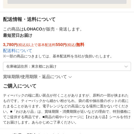
配送情報・送料について
この商品は
LOHACO
が販売・発送します。
最短翌日お届け
3,780
550
無料
円
(税込)以上で基本配送料
円
(税込)
配送料について
※
一部の商品につきましては、基本配送料を当社が負担いたします。
在庫確認住所：東京都にお届け
賞味期限/使用期限・返品について
ご購入について
ティーバックの端に黒い斑点が付くことがありますが、原料の一部が挟まれた
ものです。ティーバックから細かい粉がもれ、袋の底や抽出後のポットの底に
たまることがあります。電子レンジなどの高温になる場所に置かないでくださ
い。■「わけあり品」は、賞味期限・消費期限が近いなどの理由で、特別価格に
てご提供する商品です。■商品の箱やパッケージに【わけあり品】シールを付け
てお届けします。あらかじめご了承ください。