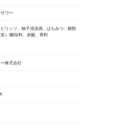
つサワー
スピリッツ、柚子浸漬酒、はちみつ、糖類
造）/酸味料、炭酸、香料
リー株式会社
6