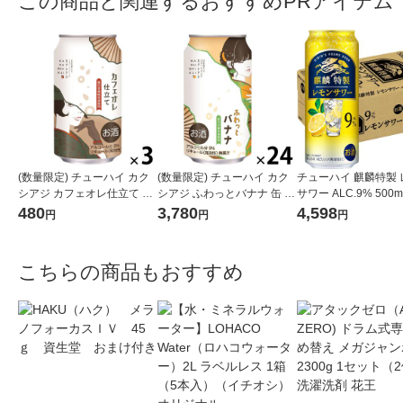
この商品と関連するおすすめPRアイテム
(数量限定) チューハイ カク
(数量限定) チューハイ カク
チューハイ 麒麟特製 
シアジ カフェオレ仕立て 缶
シアジ ふわっとバナナ 缶 35
サワー ALC.9% 500m
350ml 3本
0ml 1ケース(24本)
キリン 酎ハイ
480
3,780
4,598
円
円
円
こちらの商品もおすすめ