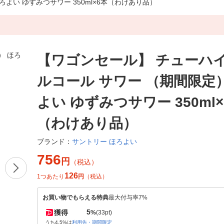
よい ゆずみつサワー 350ml×6本（わけあり品）
【ワゴンセール】 チューハイ
ルコール サワー （期間限定
よい ゆずみつサワー 350ml×
（わけあり品）
サントリー ほろよい
ブランド：
756
円
（税込）
126
1つあたり
円
（税込）
お買い物でもらえる特典
最大付与率7%
5
獲得
%
(33pt)
うち4.5%は
利用先・期間限定