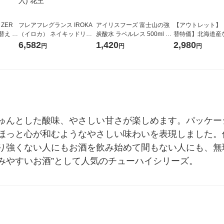
 ZER
フレアフレグランス IROKA
アイリスフーズ 富士山の強
【アウトレット】
替え メ
（イロカ） ネイキッドリリ
炭酸水 ラベルレス 500ml 1
替特価】北海道産
セット
ーの香り 柔軟剤 詰め替え 超
箱（24本入）
し 無洗米 5kg 1
6,582
1,420
2,980
円
円
円
王
特大 1200ml 1セット（5個
米 木徳神糧 オリ
入) 花王
ゅんとした酸味、やさしい甘さが楽しめます。パッケー
ほっと心が和むようなやさしい味わいを表現しました。
り強くない人にもお酒を飲み始めて間もない人にも、無
みやすいお酒”として人気のチューハイシリーズ。