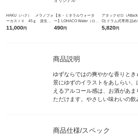
HAKU（ハク） メラノフォ
【水・ミネラルウォータ
アタックゼロ（Attack
ーカスＩＶ 45ｇ 資生
ー】LOHACO Water（ロハ
O) ドラム式専用 詰め
堂 おまけ付き
コウォーター）2L ラベルレ
ガジャンボ 2300g 1
11,000
490
5,820
円
円
円
ス 1箱（5本入）（イチオ
（2個入) 洗濯洗剤 花
シ） オリジナル
商品説明
ゆずならではの爽やかな香りとき
景にゆずのイラストをあしらい、
えるアルコール感は、お酒があま
ただけます。やさしい味わいの飲
商品仕様/スペック