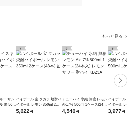
もっと見る
7
8
9
キー サン
ハイボール 宝 タカラ 焼酎ハ
チューハイ 氷結 無糖 レモン
ハイボール 宝 
 缶 500
イボール レモン 350ml 2ケ
Alc.7% 500ml 1ケース(24本
イボール レモン 
ース(48本) 缶
入) レモンサワー 酎ハイ KB
ース(24本) 缶
5,622
4,546
3,977
円
円
円
23A