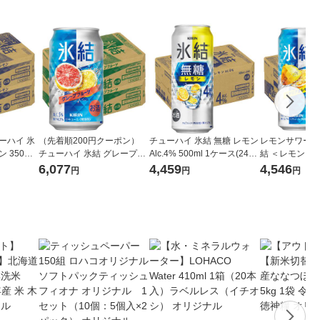
ーハイ 氷
（先着順200円クーポン）
チューハイ 氷結 無糖 レモン
レモンサワー 
 350ml
チューハイ 氷結 グレープフ
Alc.4% 500ml 1ケース(24本
結 ＜レモン＞ 5
送料無料
ルーツ 350ml 48本 缶チュー
入) レモンサワー 酎ハイ KB
6,077
4,459
4,546
円
円
円
ハイ サワー
23A