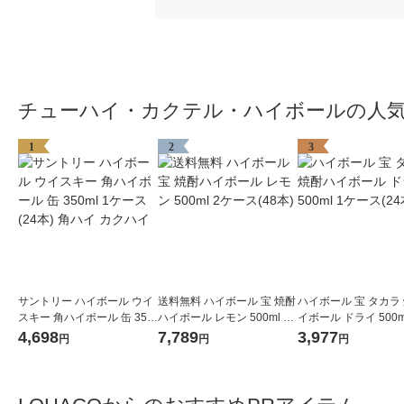
チューハイ・カクテル・ハイボールの人
1
2
3
サントリー ハイボール ウイ
送料無料 ハイボール 宝 焼酎
ハイボール 宝 タカラ
スキー 角ハイボール 缶 350
ハイボール レモン 500ml 2
イボール ドライ 500m
ml 1ケース(24本) 角ハイ カ
ケース(48本)
ース(24本) 缶
4,698
7,789
3,977
円
円
円
クハイ