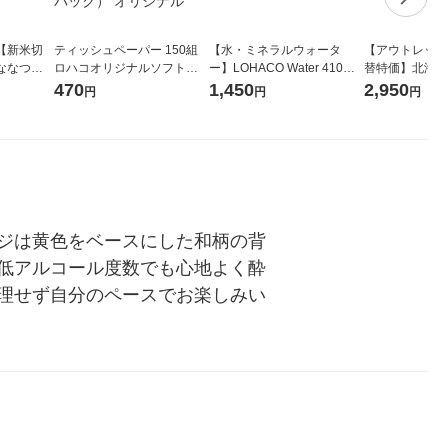
【新米切
ティッシュペーパー 150組
【水・ミネラルウォータ
【アウトレット
ななつぼ
ロハコオリジナルソフトパ
ー】LOHACO Water 410ml
替特価】北海道
袋 令和7年産
ックティッシュ フィオナ オ
1箱（20本入）ラベルレス
し 精白米 5kg
470
1,450
2,950
円
円
円
ジナル
リジナル 1セット（10個：
（イチオシ） オリジナル
米 木徳神糧 オ
5個入×2パック） オリジナ
ル
ジは黄色をベースにした和柄の背
低アルコール度数でも心地よく酔
理せず自分のペースでお楽しみい