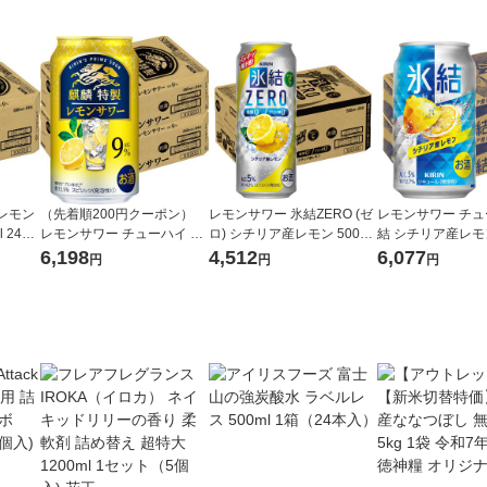
レモン
（先着順200円クーポン）
レモンサワー 氷結ZERO (ゼ
レモンサワー チュ
l 24本
レモンサワー チューハイ 麒
ロ) シチリア産レモン 500ml
結 シチリア産レモン
麟特製 レモン ALC.9％ 350
１ケース(24本) チューハイ
2ケース (48本) 
6,198
4,512
6,077
円
円
円
ml 48本
サワー（イチオシ）