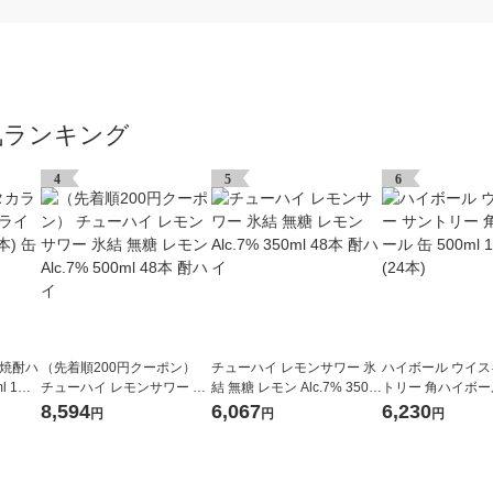
気ランキング
4
5
6
 焼酎ハ
（先着順200円クーポン）
チューハイ レモンサワー 氷
ハイボール ウイス
l 1ケ
チューハイ レモンサワー 氷
結 無糖 レモン Alc.7% 350ml
トリー 角ハイボール
結 無糖 レモン Alc.7% 500ml
48本 酎ハイ
ml 1ケース(24本)
8,594
6,067
6,230
円
円
円
48本 酎ハイ