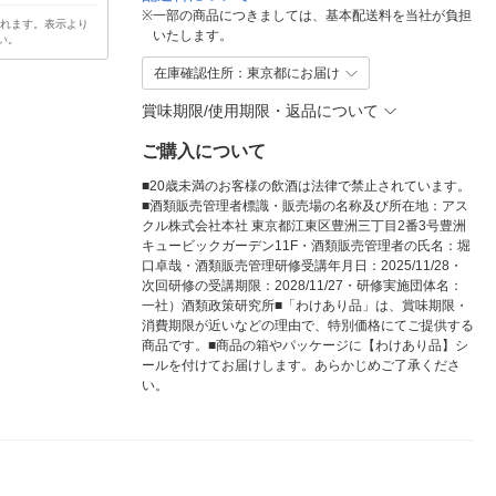
※
一部の商品につきましては、基本配送料を当社が負担
されます。表示より
いたします。
い。
在庫確認住所：東京都にお届け
賞味期限/使用期限・返品について
ご購入について
■20歳未満のお客様の飲酒は法律で禁止されています。
■酒類販売管理者標識・販売場の名称及び所在地：アス
クル株式会社本社 東京都江東区豊洲三丁目2番3号豊洲
キュービックガーデン11F・酒類販売管理者の氏名：堀
口卓哉・酒類販売管理研修受講年月日：2025/11/28・
次回研修の受講期限：2028/11/27・研修実施団体名：
一社）酒類政策研究所■「わけあり品」は、賞味期限・
消費期限が近いなどの理由で、特別価格にてご提供する
商品です。■商品の箱やパッケージに【わけあり品】シ
ールを付けてお届けします。あらかじめご了承くださ
い。