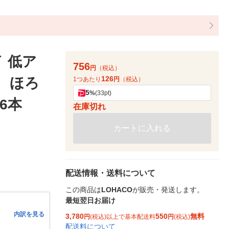
 低ア
756
円
（税込）
126
） ほろ
1つあたり
円
（税込）
5
%
(33pt)
6本
在庫切れ
カートに入れる
配送情報・送料について
この商品は
LOHACO
が販売・発送します。
最短翌日お届け
内訳を見る
3,780
550
無料
円
(税込)以上で基本配送料
円
(税込)
配送料について