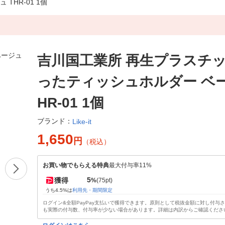
HR-01 1個
吉川国工業所 再生プラスチ
ったティッシュホルダー ベー
HR-01 1個
ブランド：
Like-it
1,650
円
（税込）
お買い物でもらえる特典
最大付与率11%
5
獲得
%
(75pt)
うち4.5%は
利用先・期間限定
ログイン&全額PayPay支払いで獲得できます。原則として税抜金額に対し付与
も実際の付与数、付与率が少ない場合があります。詳細は内訳からご確認くださ