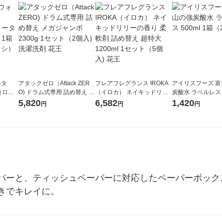
ータ
アタックゼロ（Attack ZER
フレアフレグランス IROKA
アイリスフーズ 
r（ロハ
O) ドラム式専用 詰め替え メ
（イロカ） ネイキッドリリ
炭酸水 ラベルレス 5
ベルレ
ガジャンボ 2300g 1セット
ーの香り 柔軟剤 詰め替え 超
箱（24本入）
5,820
6,582
1,420
円
円
円
チオ
（2個入) 洗濯洗剤 花王
特大 1200ml 1セット（5個
入) 花王
パーと、ティッシュペーパーに対応したペーパーボック
きでキレイに。