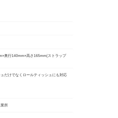
ュ
mm×奥行140mm×高さ165mm(ストラップ
シュだけでなくロールティッシュにも対応
工業所