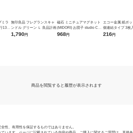
プミラ
無印良品 フレグランスキャ
磁石 ミニチュアマグネット
エコー金属 紙ポッ
行130×
ンドル グリーン Ｌ 良品計画
(MIDORI) お団子 studio CLI
個連結タイプ 3枚入 
NK-24
P
8 1セット
1,790
968
216
円
円
円
商品を閲覧すると履歴が表示されます
安全性、有用性を保証するものではありません。
れています。ページに記載されている内容や商品、ご購入に関するご質問は、直接各