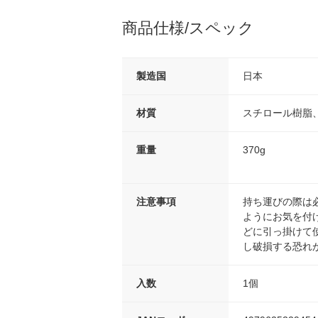
商品仕様/スペック
製造国
日本
材質
スチロール樹脂
重量
370g
注意事項
持ち運びの際は
ようにお気を付
どに引っ掛けて
し破損する恐れ
入数
1個