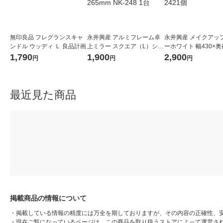
無印良品 フレグランスキャ
永井興産 アルミフレーム卓
永井興産 メイクアッ
ンドル ウッディ Ｌ 良品計画
上ミラー スクエア（L）シル
ーホワイト 幅430×奥
バー 幅270×奥行10×高さ26
高さ260mm ホワイト 
1,790
1,900
2,900
円
円
円
5mm NK-248 1台
21個
最近見た商品
掲載商品の情報について
・
掲載している情報の精度には万全を期しておりますが、その内容の正確性、
・
現在ご覧になっているページは、この商品を取り扱うストアによって運営さ