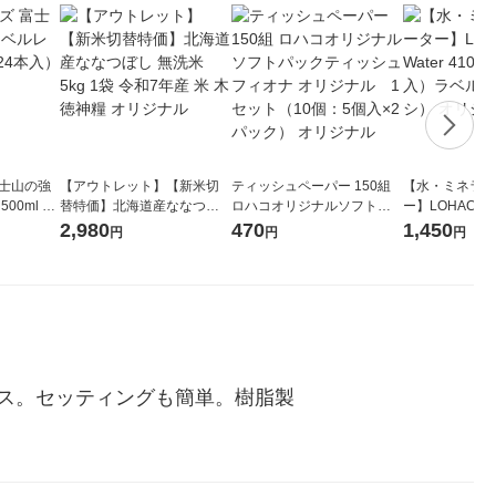
富士山の強
【アウトレット】【新米切
ティッシュペーパー 150組
【水・ミネラル
00ml 1
替特価】北海道産ななつぼ
ロハコオリジナルソフトパ
ー】LOHACO Wa
し 無洗米 5kg 1袋 令和7年産
ックティッシュ フィオナ オ
1箱（20本入
2,980
470
1,450
円
円
円
米 木徳神糧 オリジナル
リジナル 1セット（10個：
（イチオシ） 
5個入×2パック） オリジナ
ル
ス。セッティングも簡単。樹脂製