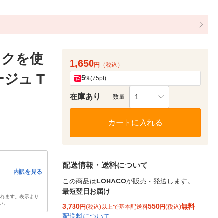
ックを使
1,650
円
（税込）
ジュ T
5
%
(75pt)
在庫あり
1
数量
カートに入れる
配送情報・送料について
内訳を見る
この商品は
LOHACO
が販売・発送します。
最短翌日お届け
されます。表示より
い。
3,780
550
無料
円
(税込)以上で基本配送料
円
(税込)
配送料について