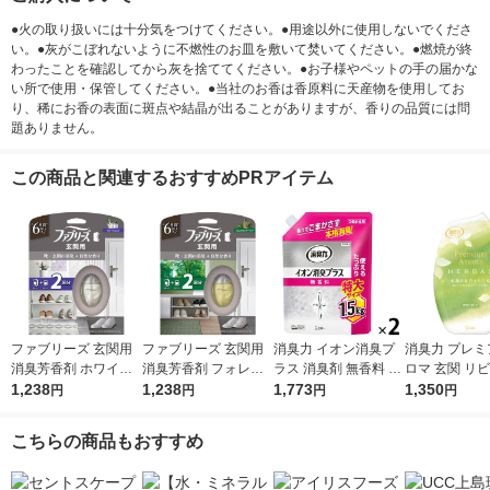
●火の取り扱いには十分気をつけてください。●用途以外に使用しないでくださ
い。●灰がこぼれないように不燃性のお皿を敷いて焚いてください。●燃焼が終
わったことを確認してから灰を捨ててください。●お子様やペットの手の届かな
い所で使用・保管してください。●当社のお香は香原料に天産物を使用してお
り、稀にお香の表面に斑点や結晶が出ることがありますが、香りの品質には問
題ありません。
この商品と関連するおすすめPRアイテム
ファブリーズ 玄関用
ファブリーズ 玄関用
消臭力 イオン消臭プ
消臭力 プレミ
消臭芳香剤 ホワイト
消臭芳香剤 フォレス
ラス 消臭剤 無香料 詰
ロマ 玄関 リ
ムスクの香り 7mL 1
1,238
ト＆シダーウッドの香
1,238
め替え 特大 1.5kg 2個
1,773
部屋用 木漏れ
1,350
円
円
円
円
パック（本体+詰替1
り 7mL 1パック（本
エステー
たたね 400mL
個） P＆G
体+詰替1個） P＆G
ト（1個×3）
こちらの商品もおすすめ
消臭 芳香剤