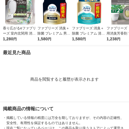
香り広がるeファブリ
ファブリーズ 消臭＋
ファブリーズ 消臭＋
ファブリーズ 
ーズ 室内玄関用 消臭
除菌 プレミアム 男の
除菌 プレミアム 清潔
用消臭芳香剤 
芳香剤 すずらん＆グ
1,280
5大臭クールアクア 詰
1,580
なランドリーの香り
1,580
スト＆シダー
1,238
円
円
円
円
リーンブーケ プラグ
め替え 1240mL 1個
詰め替え 1240mL 1
香り 6.3mL 
本体＋付替1回分 1個
P＆Gジャパン合同会
個 P＆Gジャパン合
（本体+詰替1
最近見た商品
P＆G
社
同会社
＆G
商品を閲覧すると履歴が表示されます
掲載商品の情報について
・
掲載している情報の精度には万全を期しておりますが、その内容の正確性、
安全性、有用性を保証するものではありません。
・
現在ご覧になっているページは、この商品を取り扱うストアによって運営さ