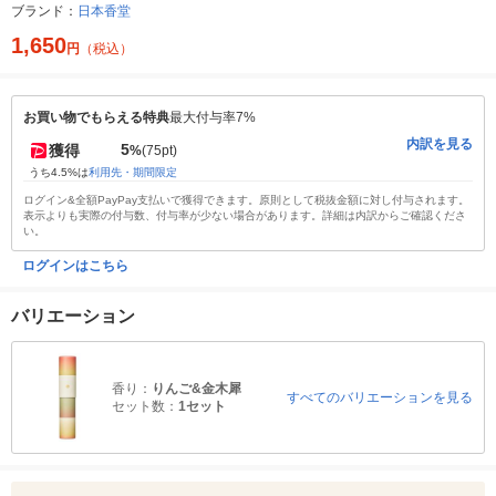
ブランド：
日本香堂
1,650
円
（税込）
お買い物でもらえる特典
最大付与率7%
内訳を見る
5
獲得
%
(75pt)
うち4.5%は
利用先・期間限定
ログイン&全額PayPay支払いで獲得できます。原則として税抜金額に対し付与されます。
表示よりも実際の付与数、付与率が少ない場合があります。詳細は内訳からご確認くださ
い。
ログインはこちら
バリエーション
香り：
りんご&金木犀
すべてのバリエーションを見る
セット数：
1セット