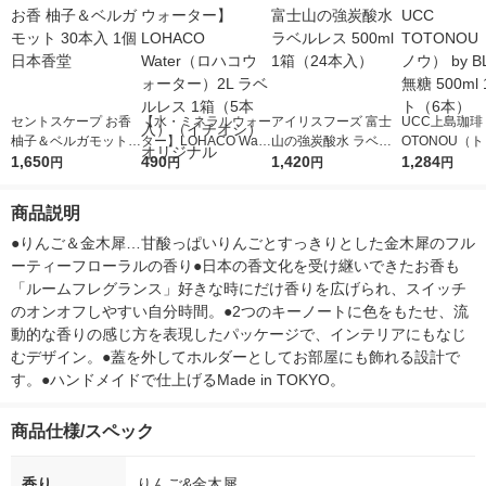
セントスケープ お香
【水・ミネラルウォー
アイリスフーズ 富士
UCC上島珈琲 
柚子＆ベルガモット 3
ター】LOHACO Wate
山の強炭酸水 ラベル
OTONOU（
0本入 1個 日本香堂
1,650
r（ロハコウォータ
490
レス 500ml 1箱（24
1,420
ウ） by BLAC
1,284
円
円
円
円
ー）2L ラベルレス 1
本入）
00ml 1セッ
箱（5本入）（イチオ
商品説明
シ） オリジナル
●りんご＆金木犀…甘酸っぱいりんごとすっきりとした金木犀のフル
ーティーフローラルの香り●日本の香文化を受け継いできたお香も
「ルームフレグランス」好きな時にだけ香りを広げられ、スイッチ
のオンオフしやすい自分時間。●2つのキーノートに色をもたせ、流
動的な香りの感じ方を表現したパッケージで、インテリアにもなじ
むデザイン。●蓋を外してホルダーとしてお部屋にも飾れる設計で
す。●ハンドメイドで仕上げるMade in TOKYO。
商品仕様/スペック
香り
りんご&金木犀