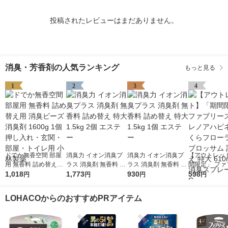
投稿されたレビューはまだありません。
消臭・芳香剤の人気ランキング
もっと見る
1
2
3
4
ドでか無香空間 部屋
消臭力 イオン消臭プ
消臭力 イオン消臭プ
【アウトレッ
用 無香料 詰め替え用
ラス 消臭剤 無香料 詰
ラス 消臭剤 無香料 詰
間限定」 ファ
消臭ビーズ 消臭剤 16
1,018
め替え 特大 1.5kg 2個
1,773
め替え 特大 1.5kg 1個
930
ズ 布用 レノ
598
円
円
円
円
00g 1個 押し入れ・玄
エステー
エステー
ス さくらフロ
関・部屋・トイレ用
＆ブロッサム 
LOHACOからのおすすめPRアイテム
小林製薬
え 特大 610mL
臭スプレー P