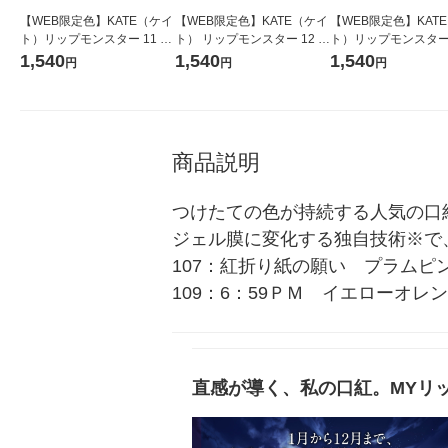
【WEB限定色】KATE（ケイ
【WEB限定色】KATE（ケイ
【WEB限定色】KAT
ト）リップモンスター 11 5:
ト） リップモンスター 12 誓
ト）リップモンスター 
00AM カネボウ 口紅
いのルビー カネボウ 口紅
底探索 カネボウ 口紅
1,540
1,540
1,540
円
円
円
商品説明
つけたての色が持続する人気の口
ジェル膜に変化する独自技術※で
107：紅折り紙の願い　プラムピ
109：6：59ＰＭ　イエローオレ
直感が導く、私の口紅。MYリ