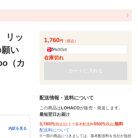
） リッ
1,760
円
（税込）
の願い
5
%
(80pt)
在庫切れ
bo（カ
カートに入れる
配送情報・送料について
この商品は
LOHACO
が販売・発送します。
最短翌日お届け
3,780
550
無料
円
(税込)以上で基本配送料
円
(税込)
内訳を見る
配送料について
※
一部の商品につきましては、基本配送料を当社が負担