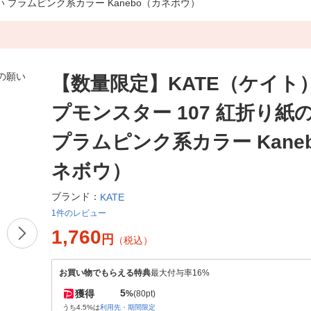
い プラムピンク系カラー Kanebo（カネボウ）
【数量限定】KATE（ケイト
プモンスター 107 紅折り紙
プラムピンク系カラー Kane
ネボウ）
ブランド：
KATE
1件のレビュー
1,760
円
（税込）
お買い物でもらえる特典
最大付与率16%
5
獲得
%
(80pt)
うち4.5%は
利用先・期間限定