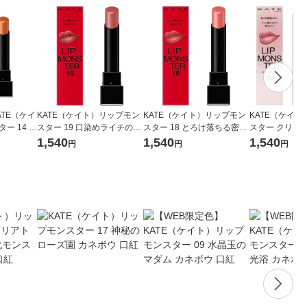
ATE（ケイ
KATE（ケイト）リップモン
KATE（ケイト）リップモン
KATE（ケイ
ー 14 憧
スター 19 口染めライチの甘
スター 18 とろけ落ちる密桃
スター クリアト
ウ 口紅
い罠 カネボウ 口紅
カネボウ 口紅
萄化モンスター
1,540
1,540
1,540
円
円
円
紅