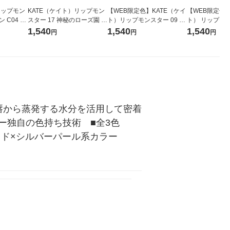
リップモン
KATE（ケイト）リップモン
【WEB限定色】KATE（ケイ
【WEB限定色】
 C04 葡
スター 17 神秘のローズ園 カ
ト）リップモンスター 09 水
ト） リップモン
ネボウ 口
ネボウ 口紅
晶玉のマダム カネボウ 口紅
れの日光浴 カ
1,540
1,540
1,540
円
円
円
唇から蒸発する水分を活用して密着
ー独自の色持ち技術　■全3色　
ッド×シルバーパール系カラー　