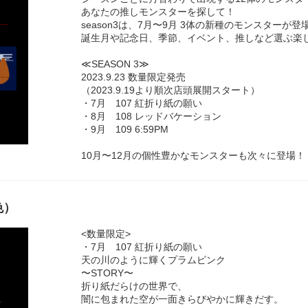
あなたの推しモンスターを探して！
season3は、7月〜9月 3体の新種のモンスターが登
誕生月や記念日、季節、イベント、推しなど選ぶ楽
≪SEASON 3≫
2023.9.23 数量限定発売
（2023.9.19より順次店頭展開スタート）
・7月 107 紅折り紙の願い
・8月 108 レッドバケーション
・9月 109 6:59PM
10月〜12月の個性豊かなモンスターも次々に登場！
色）
<数量限定>
・7月 107 紅折り紙の願い
天の川のように輝くプラムピンク
〜STORY〜
折り紙だらけの世界で、
闇に包まれた空が一面きらびやかに輝きだす。