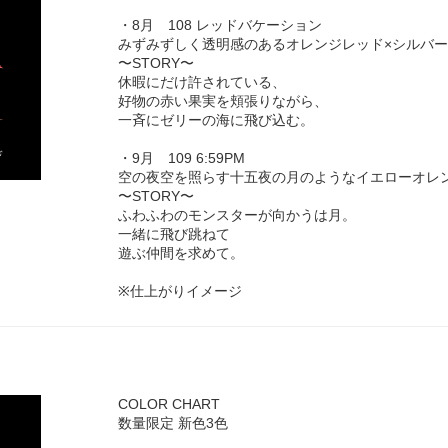
・8月 108 レッドバケーション
みずみずしく透明感のあるオレンジレッド×シルバ
〜STORY〜
休暇にだけ許されている、
好物の赤い果実を頬張りながら、
一斉にゼリーの海に飛び込む。
・9月 109 6:59PM
空の夜空を照らす十五夜の月のようなイエローオレ
〜STORY〜
ふわふわのモンスターが向かうは月。
一緒に飛び跳ねて
遊ぶ仲間を求めて。
※仕上がりイメージ
COLOR CHART
数量限定 新色3色