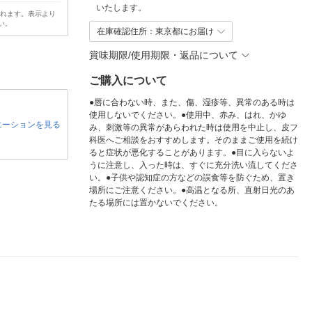
いたします。
されます。表示より
い。
在庫確認住所：東京都にお届け
賞味期限/使用期限・返品について
ご購入について
●唇に合わない時、また、傷、湿疹等、異常のある時は
使用しないでください。●使用中、赤み、はれ、かゆ
エーションを見る
み、刺激等の異常があらわれた時は使用を中止し、皮フ
科医へご相談をおすすめします。そのままご使用を続け
ると症状が悪化することがあります。●目に入らないよ
うに注意し、入った時は、すぐに充分洗い流してくださ
い。●子供や認知症の方などの誤食等を防ぐため、置き
場所にご注意ください。●高温となる所、直射日光のあ
たる場所には置かないでください。