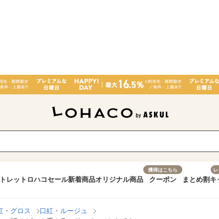
獲得はこちら
レ
トレット
ロハコセール
新着商品
オリジナル商品
クーポン
まとめ割
キ
紅・グロス
口紅・ルージュ