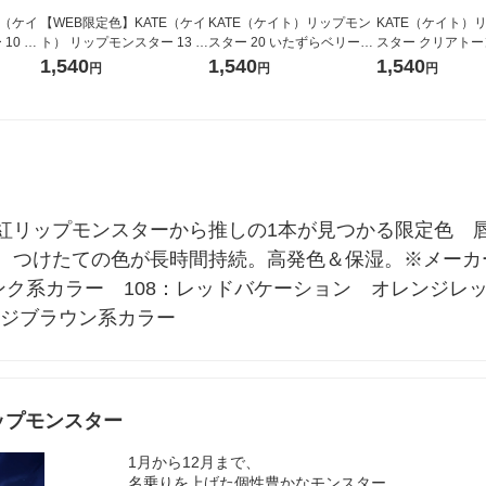
E（ケイ
【WEB限定色】KATE（ケイ
KATE（ケイト）リップモン
KATE（ケイト）
10 地
ト） リップモンスター 13 3:
スター 20 いたずらベリーの
スター クリアトーン
00AMの微酔 カネボウ 口紅
道標 カネボウ 口紅
萄化モンスター カ
1,540
1,540
1,540
円
円
円
紅
紅リップモンスターから推しの1本が見つかる限定色　
、つけたての色が長時間持続。高発色＆保湿。※メーカ
ンク系カラー　108：レッドバケーション　オレンジレ
ンジブラウン系カラー
ップモンスター
1月から12月まで、
名乗りを上げた個性豊かなモンスター