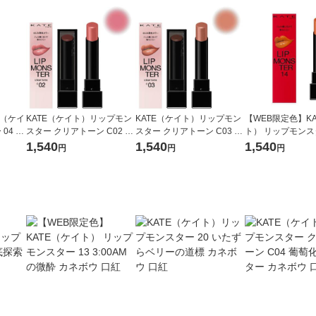
E（ケイ
KATE（ケイト）リップモン
KATE（ケイト）リップモン
【WEB限定色】K
04 パ
スター クリアトーン C02 肉
スター クリアトーン C03 枝
ト） リップモンスタ
ウ 口
色モンスター カネボウ 口紅
化モンスター カネボウ 口紅
れの日光浴 カネボ
1,540
1,540
1,540
円
円
円