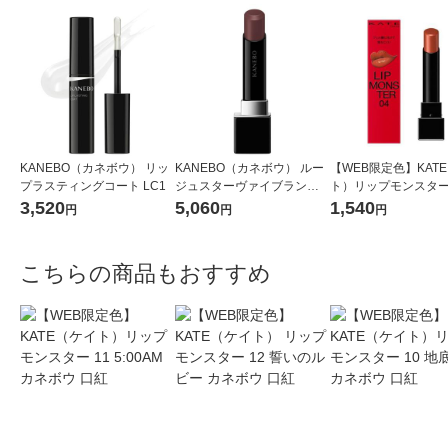
KANEBO（カネボウ） リッ
KANEBO（カネボウ） ルー
【WEB限定色】KAT
プラスティングコート LC1
ジュスターヴァイブラント V
ト）リップモンスター 
07
ンプキンワイン カネボ
3,520
5,060
1,540
円
円
円
紅
こちらの商品もおすすめ