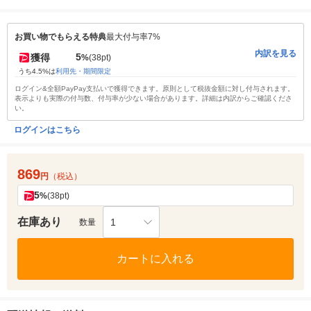
お買い物でもらえる特典
最大付与率7%
内訳を見る
5
獲得
%
(38pt)
うち4.5%は
利用先・期間限定
ログイン&全額PayPay支払いで獲得できます。原則として税抜金額に対し付与されます。
表示よりも実際の付与数、付与率が少ない場合があります。詳細は内訳からご確認くださ
い。
ログインはこちら
869
円
（税込）
5
%
(38pt)
在庫あり
1
数量
カートに入れる