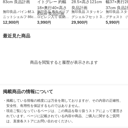
無印良品 パイン材ユ
無印良品 再生ポリプ
無印良品 スタッキン
無印良品 スタ
ニットシェルフ 86cm
ロピレン入り 収納ス
グシェルフセット 3段
グチェスト （
幅 小 幅86x奥行39.5x
12,900
トッカー キャスター
3,990
×2列 オーク材 幅82×
29,900
段タイプ） オ
5,990
円
円
円
円
高さ83cm 良品計画
付2 ホワイトグレー
奥行28.5×高さ121cm
突板 幅37×奥
約幅18×奥行40×高さ
良品計画
さ37cm 良品
最近見た商品
83cm 良品計画
商品を閲覧すると履歴が表示されます
掲載商品の情報について
・
掲載している情報の精度には万全を期しておりますが、その内容の正確性、
安全性、有用性を保証するものではありません。
・
現在ご覧になっているページは、この商品を取り扱うストアによって運営さ
れています。ページに記載されている内容や商品、ご購入に関するご質問
は、直接各ストアにお問い合わせください。