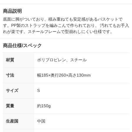
ー）2L ラベルレス 1
本入）
00ml 1セット（6本）
ト（48本）天
箱（5本入）（イチオ
リジナル
商品説明
シ） オリジナル
底面に脚がついており、積み重ねても安定感があるバスケットで
す。PP製のストラップを編みこんで作られており、 汚れてもお手入
れが楽です。スチールフレームで型崩れしにくい仕様です。
商品仕様/スペック
材質
ポリプロピレン、スチール
寸法
幅185×奥行260×高さ130mm
サイズ
S
質量
約150g
生産国
中国