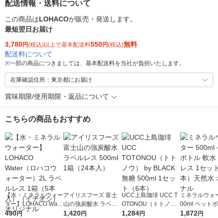
配送情報・送料について
この商品は
LOHACO
が販売・発送します。
最短翌日お届け
3,780
550
無料
円
(税込)以上で基本配送料
円
(税込)
配送料について
※
一部の商品につきましては、基本配送料を当社が負担いたします。
在庫確認住所：東京都にお届け
賞味期限/使用期限・返品について
こちらの商品もおすすめ
【水・ミネラルウォー
アイリスフーズ 富士
UCC上島珈琲 UCC T
ミネラルウォー
ター】LOHACO Wate
山の強炭酸水 ラベル
OTONOU（トトノ
00ml ペット
r（ロハコウォータ
490
レス 500ml 1箱（24
1,420
ウ） by BLACK無糖 5
1,284
水 ラベルレス
1,872
円
円
円
円