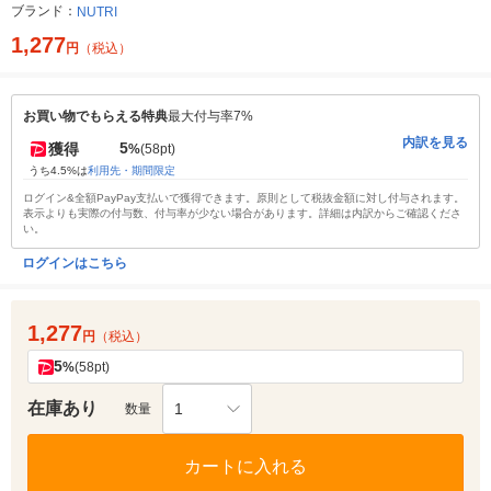
ブランド：
NUTRI
1,277
円
（税込）
お買い物でもらえる特典
最大付与率7%
内訳を見る
5
獲得
%
(58pt)
うち4.5%は
利用先・期間限定
ログイン&全額PayPay支払いで獲得できます。原則として税抜金額に対し付与されます。
表示よりも実際の付与数、付与率が少ない場合があります。詳細は内訳からご確認くださ
い。
ログインはこちら
1,277
円
（税込）
5
%
(58pt)
在庫あり
1
数量
カートに入れる