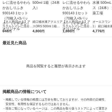
【大人用/流せる】ア
経口補水液アクエリア
【大人用/流せる】ア
オーエスワン（
スクルトイレに流せる
スORS 500ml 1箱（2
スクルトイレに流せる
1） 経口補水液
やわらかおしりふき 9
648
4本入）
4,800
やわらかおしりふき 9
1,880
L 1ケース（2
4,776
円
円
円
円
30143 1セット（70枚
30143 1セット（70枚
塚製薬工場
入×3パック）（イチ
入×9パック）（イチ
最近見た商品
オシ） オリジナル
オシ） オリジナル
商品を閲覧すると履歴が表示されます
掲載商品の情報について
・
掲載している情報の精度には万全を期しておりますが、その内容の正確性、
安全性、有用性を保証するものではありません。
・
現在ご覧になっているページは、この商品を取り扱うストアによって運営さ