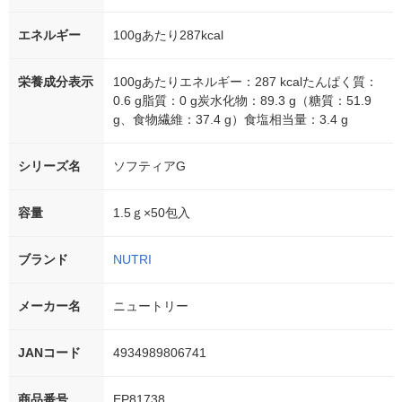
エネルギー
100gあたり287kcal
栄養成分表示
100gあたりエネルギー：287 kcalたんぱく質：
0.6 g脂質：0 g炭水化物：89.3 g（糖質：51.9
g、食物繊維：37.4 g）食塩相当量：3.4 g
シリーズ名
ソフティアG
容量
1.5ｇ×50包入
ブランド
NUTRI
メーカー名
ニュートリー
JANコード
4934989806741
商品番号
EP81738