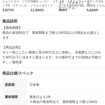
ニュートリー ソフテ
HAKU（ハク） メラ
【水・ミネラルウォー
アタックゼロ（A
ィアS スティック
ノフォーカスＩＶ 4
ター】LOHACO Wate
ZERO) ドラ
3g×50包入 2袋セッ
1,677
5ｇ 資生堂 おまけ
11,000
r（ロハコウォータ
490
詰め替え メガ
5,820
円
円
円
円
ト 22k01c
付き
ー）2L ラベルレス 1
ボ 2300g 1
箱（5本入）（イチオ
個入) 洗濯洗剤
商品説明
シ） オリジナル
【賞味期限】

商品の発送時点で、賞味期限まで残り240日以上の商品をお届けし
ます。

【商品説明】

ゼリー状にしたい液体に混ぜ80℃以上に加熱し、冷蔵庫などに入れ
て40℃以下に冷ますと固まります。その後60℃までの加熱が可能で
す。／個包装
商品仕様/スペック
原産国
日本製
賞味期限
製造日より2年
※商品の発送時点で、賞味期限まで残り240日