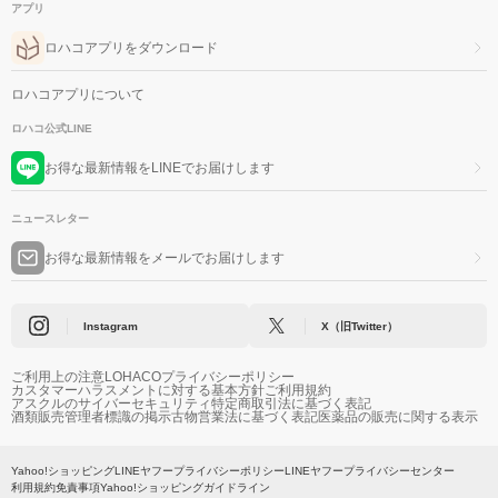
アプリ
ロハコアプリをダウンロード
ロハコアプリについて
ロハコ公式LINE
お得な最新情報をLINEでお届けします
ニュースレター
お得な最新情報をメールでお届けします
Instagram
X（旧Twitter）
ご利用上の注意
LOHACOプライバシーポリシー
カスタマーハラスメントに対する基本方針
ご利用規約
アスクルのサイバーセキュリティ
特定商取引法に基づく表記
酒類販売管理者標識の掲示
古物営業法に基づく表記
医薬品の販売に関する表示
Yahoo!ショッピング
LINEヤフープライバシーポリシー
LINEヤフープライバシーセンター
利用規約
免責事項
Yahoo!ショッピングガイドライン