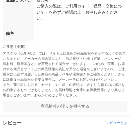
返品について
返品可
ご購入の際は、ご利用ガイド「返品・交換につ
いて」を必ずご確認の上、お申し込みくださ
い。
備考
ご注意【免責】
アスクル（LOHACO）では、サイト上に最新の商品情報を表示するよう努めて
おりますが、メーカーの都合等により、商品規格・仕様（容量、パッケージ、
原材料、原産国など）が変更される場合がございます。このため、実際にお届
けする商品とサイト上の商品情報の表記が異なる場合がございますので、ご使
用前には必ずお届けした商品の商品ラベルや注意書きをご確認ください。さら
に詳細な商品情報が必要な場合は、メーカー等にお問い合わせください。
また、商品名における「セット」や「箱」の表記は、必ずしも箱でのお届けを
お約束するものではありません。お届け形態は倉庫の在庫状況等により異なる
場合がございます。あらかじめご了承ください。
商品情報の誤りを報告する
レビュー
レビューとは