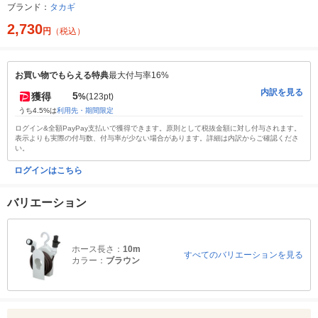
ブランド：
タカギ
2,730
円
（税込）
お買い物でもらえる特典
最大付与率16%
内訳を見る
5
獲得
%
(123pt)
うち4.5%は
利用先・期間限定
ログイン&全額PayPay支払いで獲得できます。原則として税抜金額に対し付与されます。
表示よりも実際の付与数、付与率が少ない場合があります。詳細は内訳からご確認くださ
い。
ログインはこちら
バリエーション
ホース長さ：
10m
すべてのバリエーションを見る
カラー：
ブラウン