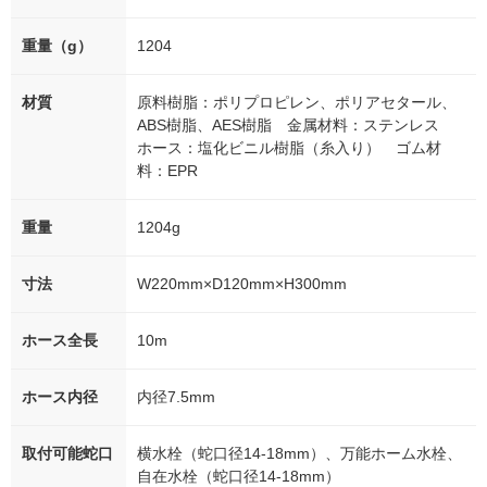
重量（g）
1204
材質
原料樹脂：ポリプロピレン、ポリアセタール、
ABS樹脂、AES樹脂 金属材料：ステンレス
ホース：塩化ビニル樹脂（糸入り） ゴム材
料：EPR
重量
1204g
寸法
W220mm×D120mm×H300mm
ホース全長
10m
ホース内径
内径7.5mm
取付可能蛇口
横水栓（蛇口径14-18mm）、万能ホーム水栓、
自在水栓（蛇口径14-18mm）