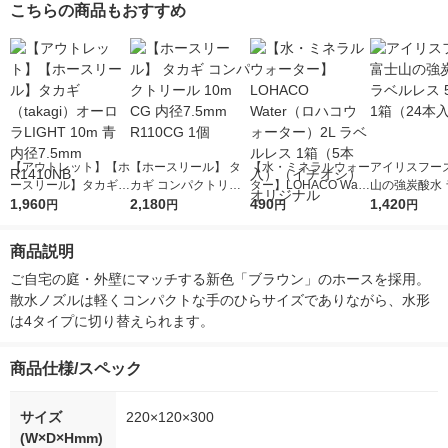
こちらの商品もおすすめ
【アウトレット】【ホ
【ホースリール】 タ
【水・ミネラルウォー
アイリスフーズ
ースリール】タカギ
カギ コンパクトリー
ター】LOHACO Wate
山の強炭酸水 
（takagi）オーロラLI
1,960
ル 10m CG 内径7.5m
2,180
r（ロハコウォータ
490
レス 500ml 1
1,420
円
円
円
円
GHT 10m 青 内径7.5
m R110CG 1個
ー）2L ラベルレス 1
本入）
mm R1410NB
箱（5本入）（イチオ
商品説明
シ） オリジナル
ご自宅の庭・外壁にマッチする新色「ブラウン」のホースを採用。
散水ノズルは軽くコンパクトな手のひらサイズでありながら、水形
は4タイプに切り替えられます。
商品仕様/スペック
サイズ
220×120×300
(W×D×Hmm)