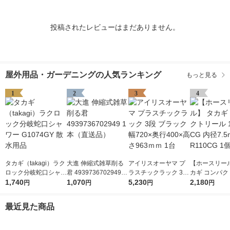
投稿されたレビューはまだありません。
屋外用品・ガーデニングの人気ランキング
もっと見る
1
2
3
4
タカギ（takagi）ラク
大進 伸縮式雑草削る
アイリスオーヤマ プ
【ホースリール
ロック分岐蛇口シャワ
君 4939736702949 1
ラスチックラック 3段
カギ コンパク
ー G1074GY 散水用品
1,740
本（直送品）
1,070
ブラック 幅720×奥行
5,230
ル 10m CG 内
2,180
円
円
円
円
400×高さ963ｍｍ 1台
m R110CG 1
最近見た商品