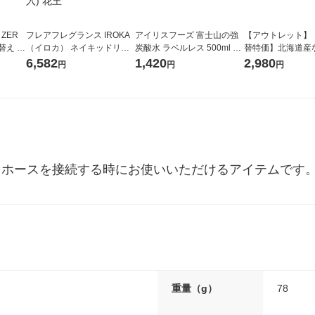
 ZER
フレアフレグランス IROKA
アイリスフーズ 富士山の強
【アウトレット】
替え メ
（イロカ） ネイキッドリリ
炭酸水 ラベルレス 500ml 1
替特価】北海道産
セット
ーの香り 柔軟剤 詰め替え 超
箱（24本入）
し 無洗米 5kg 1
6,582
1,420
2,980
円
円
円
王
特大 1200ml 1セット（5個
米 木徳神糧 オリ
入) 花王
やりホースを接続する時にお使いいただけるアイテムです
重量（g）
78