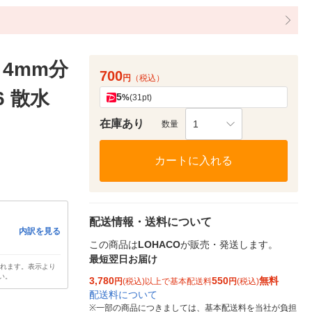
 4mm分
700
円
（税込）
6 散水
5
%
(31pt)
在庫あり
1
数量
カートに入れる
配送情報・送料について
内訳を見る
この商品は
LOHACO
が販売・発送します。
最短翌日お届け
されます。表示より
い。
3,780
550
無料
円
(税込)以上で基本配送料
円
(税込)
配送料について
※
一部の商品につきましては、基本配送料を当社が負担