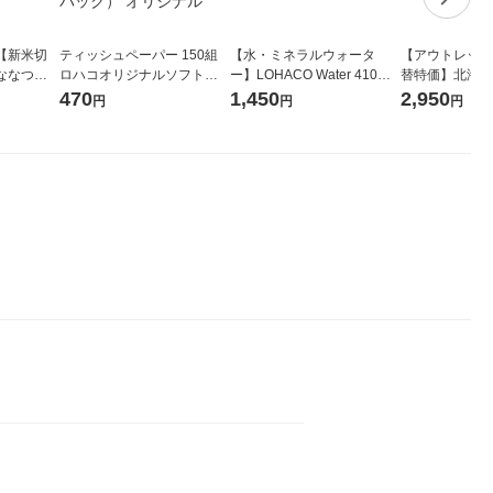
【新米切
ティッシュペーパー 150組
【水・ミネラルウォータ
【アウトレット
ななつぼ
ロハコオリジナルソフトパ
ー】LOHACO Water 410ml
替特価】北海道
袋 令和7年産
ックティッシュ フィオナ オ
1箱（20本入）ラベルレス
し 精白米 5kg
470
1,450
2,950
円
円
円
ジナル
リジナル 1セット（10個：
（イチオシ） オリジナル
米 木徳神糧 オ
5個入×2パック） オリジナ
ル
。