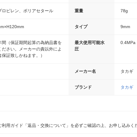
プロピレン、ポリアセタール
重量
78g
mm×H120mm
タイプ
9mm
年間（保証期間起算の為納品書を
最大使用可能水
0.4MPa
ください。メーカーの責以外によ
圧
は保証致しかねます。）
メーカー名
タカギ
ブランド
タカギ
ご利用ガイド「返品・交換について」を必ずご確認の上、お申し込みく