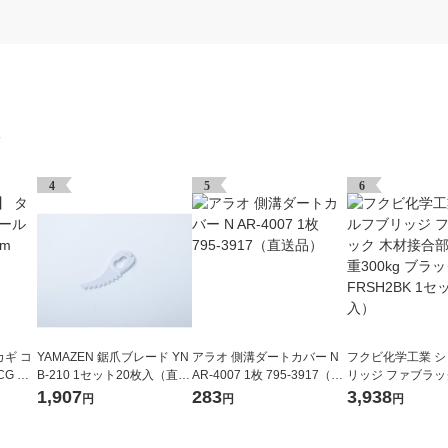
グ
4
5
6
ギ コ
YAMAZEN 鋸爪ブレード YN
アラオ 側溝ダートカバー N
フクビ化学工業 
CG 内
B-210 1セット20枚入（直送
AR-4007 1枚 795-3917（直
リッジ ファブラッ
個
品）
送品）
合部材 耐荷重300
1,907
283
3,938
円
円
円
ク FRSH2BK 1
入）