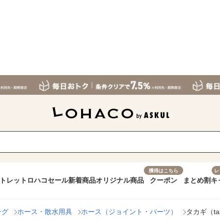
獲得はこちら
レ
トレット
ロハコセール
新着商品
オリジナル商品
クーポン
まとめ割
キ
ング
ホース・散水用具
ホース（ジョイント・パーツ）
タカギ（ta