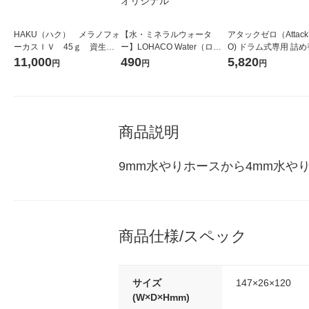
HAKU（ハク） メラノフォ
【水・ミネラルウォータ
アタックゼロ（Attack
ーカスＩＶ 45ｇ 資生
ー】LOHACO Water（ロハ
O) ドラム式専用 詰め
堂 おまけ付き
コウォーター）2L ラベルレ
ガジャンボ 2300g 1
11,000
490
5,820
円
円
円
ス 1箱（5本入）（イチオ
（2個入) 洗濯洗剤 花
シ） オリジナル
商品説明
9mm水やりホースから4mm水
商品仕様/スペック
サイズ
147×26×120
(W×D×Hmm)