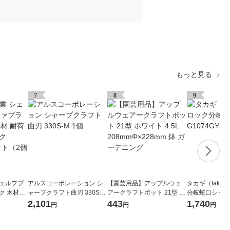
もっと見る
7
8
9
シェルフブ
アルスコーポレーション シ
【園芸用品】アップルウェ
タカギ（taka
ク 木材接
ャープクラフト曲刃 330S-M
アークラフトポット 21型 ホ
分岐蛇口シャワー
kg ブラッ
1個
ワイト 4.5L 208mmΦ×228m
散水用品
2,101
443
1,740
円
円
円
セット（2個
m 鉢 ガーデニング