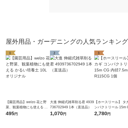
屋外用品・ガーデニングの人気ランキン
1
2
3
【園芸用品】welzo 花と野
大進 伸縮式雑草削る君 4939
【ホースリール】 タカ
菜、観葉植物にも使える か
736702949 1本（直送品）
ンパクトリール 15m 
るい培養土 10L オリジナル
径7.5mm R115CG 1
495
1,070
2,780
円
円
円