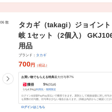
タカギ（takagi）ジョイント
岐 1セット（2個入） GKJ10
用品
タカギ
ブランド：
700
円
（税込）
お買い物でもらえる特典
最大付与率7%
5
獲得
%
(31pt)
うち4.5%は
利用先・期間限定
ログイン&全額PayPay支払いで獲得できます。原則として税抜金額に対し付与
も実際の付与数、付与率が少ない場合があります。詳細は内訳からご確認くださ
ログインはこちら