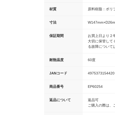
材質
原料樹脂：ポリ
寸法
W147mm×D26
保証期間
お買上日より２
大切に保管して
る故障について
耐熱温度
60度
JANコード
4975373154420
商品番号
EP60254
返品について
返品可
ご購入の際は、