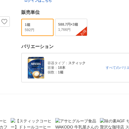
ログインはこちら
販売単位
588.7円×3箱
1箱
1,766円
592円
お得
バリエーション
容器タイプ：
スティック
容量：
18本
すべてのバリ
個数：
1箱