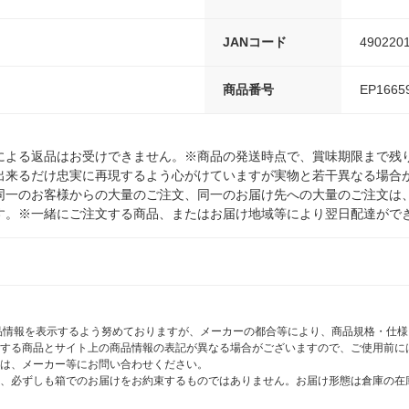
JANコード
490220
商品番号
EP1665
による返品はお受けできません。※商品の発送時点で、賞味期限まで残り
出来るだけ忠実に再現するよう心がけていますが実物と若干異なる場合
同一のお客様からの大量のご注文、同一のお届け先への大量のご注文は
す。※一緒にご注文する商品、またはお届け地域等により翌日配達がで
商品情報を表示するよう努めておりますが、メーカーの都合等により、商品規格・仕
する商品とサイト上の商品情報の表記が異なる場合がございますので、ご使用前に
は、メーカー等にお問い合わせください。
、必ずしも箱でのお届けをお約束するものではありません。お届け形態は倉庫の在