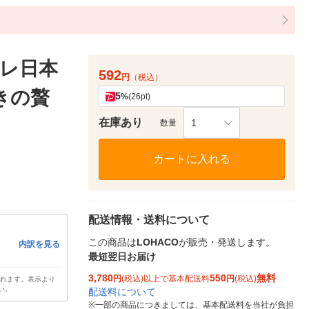
レ日本
592
円
（税込）
きの贅
5
%
(26pt)
）
在庫あり
1
数量
カートに入れる
配送情報・送料について
この商品は
LOHACO
が販売・発送します。
内訳を見る
最短翌日お届け
3,780
550
無料
円
(税込)以上で基本配送料
円
(税込)
されます。表示より
い。
配送料について
※
一部の商品につきましては、基本配送料を当社が負担