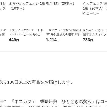
ー）キ
【スティックコーヒー】ド
アサヒグループ食品 WAKO
味の素AGF ちょ
 贅沢
トールコーヒー まろやかカ
DO 牛乳屋さんの珈琲 1箱
珈琲店 スティッ
本：8本
フェオレ 1箱（10本入）
（20本入）
テ 深いコク 1箱（
449
1,214
733
円
円
円
スティックコーヒ
り180日以上の商品をお届けします。

ラテ”　「ネスカフェ　香味焙煎　ひとときの贅沢」はコ