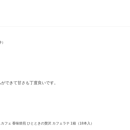
件）
ムができて甘さも丁度良いです。
フェ 香味焙煎 ひとときの贅沢 カフェラテ 1箱（18本入）