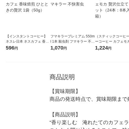
【インスタントコーヒー】
フマキラープレミアム 550m
（スティックコーヒ
ネスレ日本 ネスカフェ 香味
l 1本 殺虫剤 フマキラー 不快
ーコーヒー カフェモカ
焙煎 ひとときの贅沢 1袋（5
害虫
仕立て 1セット（24
596
1,070
1,224
円
円
円
0g）
入×3箱）
商品説明
【賞味期限】

商品の発送時点で、賞味期限まで残
【商品説明】

“香り楽しむ　淹れたてのカフェ