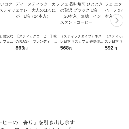
っと贅沢な
【スティックコーヒー】味
（スティックタイプ）ネス
（スティックコ
クカフェラ
の素AGF ブレンディ ス
レ日本 ネスカフェ 香味焙煎
スレ日本 ネス
20本入）
ティック カフェオレ 大
ひとときの贅沢 ブラック 1
ラ ふわラテ 
863
568
592
円
円
円
ー
人のほろにが 1箱（24本
箱（20本入）無糖 インス
1箱（26本入）
入）
タントコーヒー
ーヒーの「香り」を引き出し余す