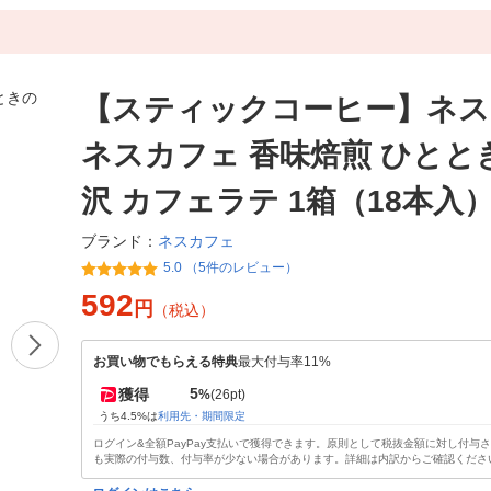
【スティックコーヒー】ネス
ネスカフェ 香味焙煎 ひとと
沢 カフェラテ 1箱（18本入
ネスカフェ
ブランド：
5.0 （5件のレビュー）
592
円
（税込）
お買い物でもらえる特典
最大付与率11%
5
獲得
%
(26pt)
うち4.5%は
利用先・期間限定
ログイン&全額PayPay支払いで獲得できます。原則として税抜金額に対し付与
も実際の付与数、付与率が少ない場合があります。詳細は内訳からご確認くださ