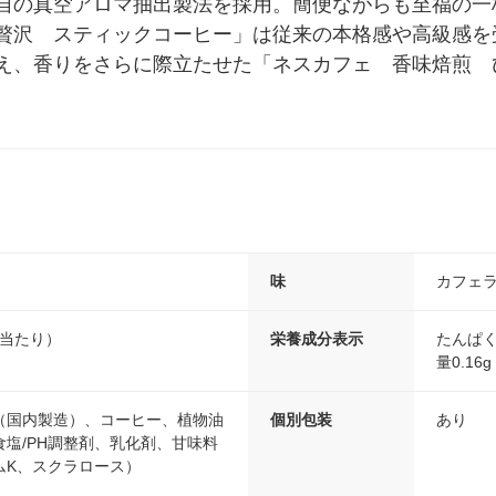
自の真空アロマ抽出製法を採用。簡便ながらも至福の一
贅沢　スティックコーヒー」は従来の本格感や高級感を
え、香りをさらに際立たせた「ネスカフェ　香味焙煎　
味
カフェ
5g当たり）
栄養成分表示
たんぱく質
量0.16g
（国内製造）、コーヒー、植物油
個別包装
あり
塩/PH調整剤、乳化剤、甘味料
ムK、スクラロース）