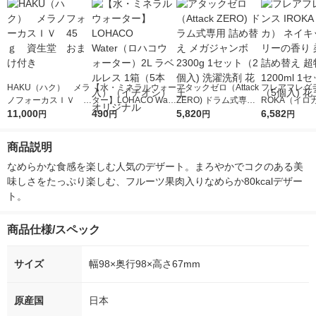
HAKU（ハク） メラ
【水・ミネラルウォー
アタックゼロ（Attack
フレアフレグラ
ノフォーカスＩＶ 4
ター】LOHACO Wate
ZERO) ドラム式専用
ROKA（イロ
5ｇ 資生堂 おまけ
11,000
r（ロハコウォータ
490
詰め替え メガジャン
5,820
イキッドリリ
6,582
円
円
円
円
付き
ー）2L ラベルレス 1
ボ 2300g 1セット（2
柔軟剤 詰め替
箱（5本入）（イチオ
個入) 洗濯洗剤 花王
大 1200ml 
商品説明
シ） オリジナル
（5個入) 花王
なめらかな食感を楽しむ人気のデザート。まろやかでコクのある美
味しさをたっぷり楽しむ、フルーツ果肉入りなめらか80kcalデザー
ト。
商品仕様/スペック
サイズ
幅98×奥行98×高さ67mm
原産国
日本