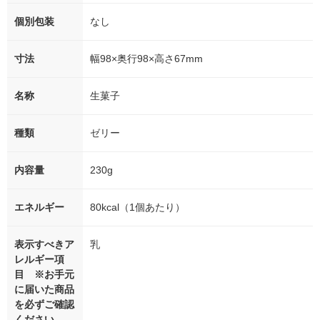
個別包装
なし
寸法
幅98×奥行98×高さ67mm
名称
生菓子
種類
ゼリー
内容量
230g
エネルギー
80kcal（1個あたり）
表示すべきア
乳
レルギー項
目 ※お手元
に届いた商品
を必ずご確認
ください