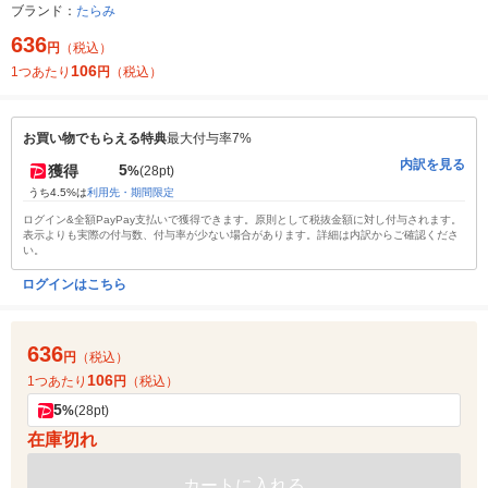
ブランド：
たらみ
636
円
（税込）
106
1つあたり
円
（税込）
お買い物でもらえる特典
最大付与率7%
内訳を見る
5
獲得
%
(28pt)
うち4.5%は
利用先・期間限定
ログイン&全額PayPay支払いで獲得できます。原則として税抜金額に対し付与されます。
表示よりも実際の付与数、付与率が少ない場合があります。詳細は内訳からご確認くださ
い。
ログインはこちら
636
円
（税込）
106
1つあたり
円
（税込）
5
%
(28pt)
在庫切れ
カートに入れる