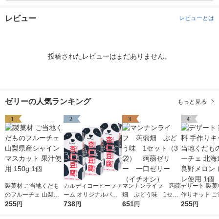
レビュー
レビューとは
投稿されたレビューはまだありません。
ゼリーの人気ランキング
もっと見る
1
2
3
4
製菓材 ご当地くだも
カルディコーヒーファ
マンナンライフ 蒟蒻
デザート 製菓
のフルーチェ 山梨県
ーム オリジナルパン
畑 ぶどう味 1セッ
作りキット ご
産シャインマスカット
255
ダ杏仁豆腐ミニ 215g
738
ト（3袋） 蒟蒻ゼリ
651
だものフルーチ
255
円
円
円
円
果汁使用 150g 1個
1セット（3個）
ー 一口ゼリー（イチ
海道産富良野