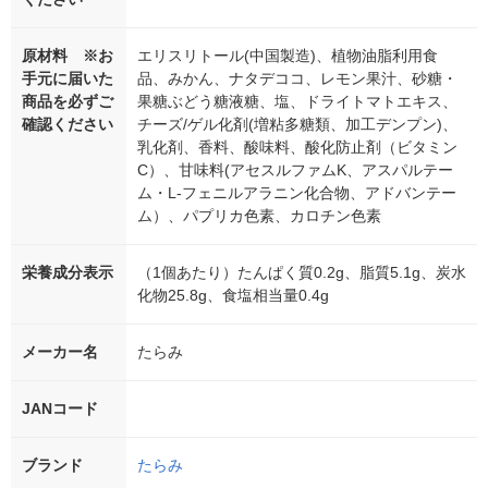
原材料 ※お
エリスリトール(中国製造)、植物油脂利用食
手元に届いた
品、みかん、ナタデココ、レモン果汁、砂糖・
商品を必ずご
果糖ぶどう糖液糖、塩、ドライトマトエキス、
確認ください
チーズ/ゲル化剤(増粘多糖類、加工デンプン)、
乳化剤、香料、酸味料、酸化防止剤（ビタミン
C）、甘味料(アセスルファムK、アスパルテー
ム・L-フェニルアラニン化合物、アドバンテー
ム）、パプリカ色素、カロチン色素
栄養成分表示
（1個あたり）たんぱく質0.2g、脂質5.1g、炭水
化物25.8g、食塩相当量0.4g
メーカー名
たらみ
JANコード
ブランド
たらみ