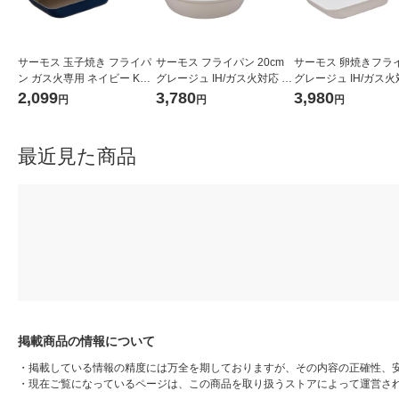
サーモス 玉子焼き フライパ
サーモス フライパン 20cm
サーモス 卵焼きフラ
ン ガス火専用 ネイビー KFI-
グレージュ IH/ガス火対応 K
グレージュ IH/ガス火
013E NVY 1個
FO-020 GG 1個 深型設計 軽
FO-013E GG 1個 軽
2,099
3,780
3,980
円
円
円
量 フッ素化合物不使用
素化合物不使用
最近見た商品
掲載商品の情報について
・
掲載している情報の精度には万全を期しておりますが、その内容の正確性、
・
現在ご覧になっているページは、この商品を取り扱うストアによって運営さ