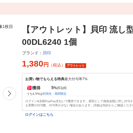
【アウトレット】貝印 流し型 
00DL6240 1個
貝印
ブランド：
1,380
円
（税込）
アウトレット
お買い物でもらえる特典
最大付与率7%
5
獲得
%
(61pt)
うち4.5%は
利用先・期間限定
ログイン&全額PayPay支払いで獲得できます。原則として税抜金額に対し付与
も実際の付与数、付与率が少ない場合があります。詳細は内訳からご確認くださ
ログインはこちら