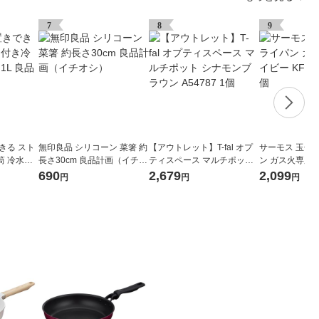
7
8
9
きる スト
無印良品 シリコーン 菜箸 約
【アウトレット】T-fal オプ
サーモス 玉子
筒 冷水専
長さ30cm 良品計画（イチオ
ティスペース マルチポット
ン ガス火専用 ネ
シ）
シナモンブラウン A54787 1
013E NVY 1個
690
2,679
2,099
円
円
円
個