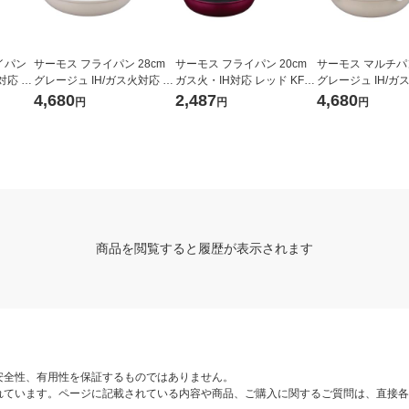
イパン
サーモス フライパン 28cm
サーモス フライパン 20cm
サーモス マルチパン
対応 K
グレージュ IH/ガス火対応 K
ガス火・IH対応 レッド KFM-
グレージュ IH/ガ
量 フッ
FO-028 GG 1個 深型設計 軽
020 R1個
FOー026W GG1
4,680
2,487
4,680
円
円
円
量 フッ素化合物不使用
軽量 フッ素化合
商品を閲覧すると履歴が表示されます
安全性、有用性を保証するものではありません。
れています。ページに記載されている内容や商品、ご購入に関するご質問は、直接各