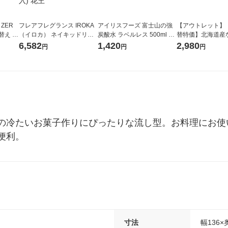
 ZER
フレアフレグランス IROKA
アイリスフーズ 富士山の強
【アウトレット】
替え メ
（イロカ） ネイキッドリリ
炭酸水 ラベルレス 500ml 1
替特価】北海道産
セット
ーの香り 柔軟剤 詰め替え 超
箱（24本入）
し 無洗米 5kg 1
6,582
1,420
2,980
円
円
円
王
特大 1200ml 1セット（5個
米 木徳神糧 オリ
入) 花王
の冷たいお菓子作りにぴったりな流し型。お料理にお使
便利。
寸法
幅136×