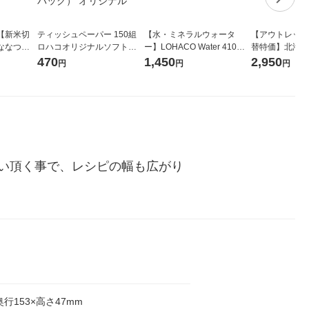
【新米切
ティッシュペーパー 150組
【水・ミネラルウォータ
【アウトレット
ななつぼ
ロハコオリジナルソフトパ
ー】LOHACO Water 410ml
替特価】北海道
袋 令和7年産
ックティッシュ フィオナ オ
1箱（20本入）ラベルレス
し 精白米 5kg
470
1,450
2,950
円
円
円
ジナル
リジナル 1セット（10個：
（イチオシ） オリジナル
米 木徳神糧 オ
5個入×2パック） オリジナ
ル
い頂く事で、レシピの幅も広がり
奥行153×高さ47mm