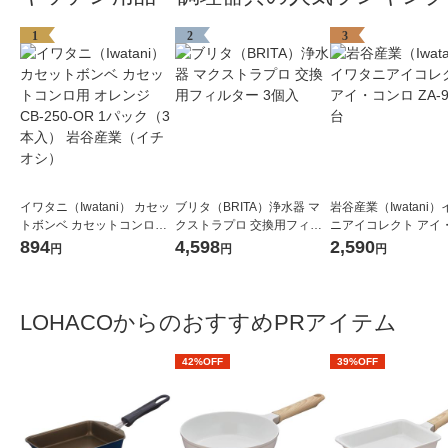
1
2
3
イワタニ（Iwatani） カセッ
ブリタ（BRITA）浄水器 マ
岩谷産業（Iwatani
トボンベ カセットコンロ用
クストラプロ 交換用フィル
ニアイコレクト アイ
オレンジ CB-250-OR 1パッ
ター 3個入
ロ ZA-9M 1台
894
4,598
2,590
円
円
円
ク（3本入） 岩谷産業（イチ
オシ）
LOHACOからのおすすめPRアイテム
42%OFF
39%OFF