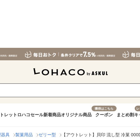
獲得はこちら
レ
トレット
ロハコセール
新着商品
オリジナル商品
クーポン
まとめ割
キ
理器具
製菓用品
ゼリー型
【アウトレット】貝印 流し型 冷菓 000DL