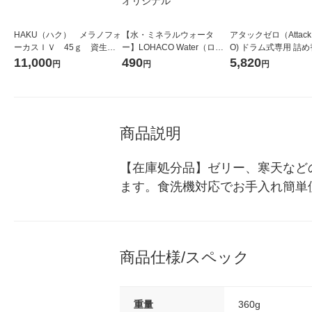
HAKU（ハク） メラノフォ
【水・ミネラルウォータ
アタックゼロ（Attack
ーカスＩＶ 45ｇ 資生
ー】LOHACO Water（ロハ
O) ドラム式専用 詰め
堂 おまけ付き
コウォーター）2L ラベルレ
ガジャンボ 2300g 1
11,000
490
5,820
円
円
円
ス 1箱（5本入）（イチオ
（2個入) 洗濯洗剤 花
シ） オリジナル
商品説明
【在庫処分品】ゼリー、寒天など
ます。食洗機対応でお手入れ簡単
商品仕様/スペック
重量
360g