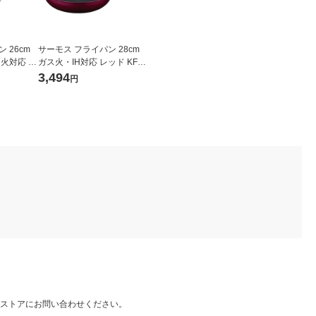
 26cm
サーモス フライパン 28cm
ス火対応 K
ガス火・IH対応 レッド KFM-
個 深型設計
028 R1個
3,494
円
物不使用
ストアにお問い合わせください。