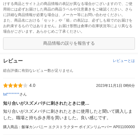
けする商品とサイト上の商品情報の表記が異なる場合がございますので、ご使
用前には必ずお届けした商品の商品ラベルや注意書きをご確認ください。さら
に詳細な商品情報が必要な場合は、メーカー等にお問い合わせください。
また、商品名における「セット」や「箱」の表記は、必ずしも箱でのお届けを
お約束するものではありません。お届け形態は倉庫の在庫状況等により異なる
場合がございます。あらかじめご了承ください。
商品情報の誤りを報告する
レビュー
レビューとは
総合評価に有効なレビュー数が足りません
4.0
2023年11月1日 0時6分
tat********
さん
知り合いがスズメバチに刺されたときに使…
知り合いがスズメバチに刺されたときに使用したと聞いて購入しま
した。職場と持ち歩き用を買いました。良い感じです。
購入商品：飯塚カンパニー エクストラクター ポイズンリムーバー AP01100000