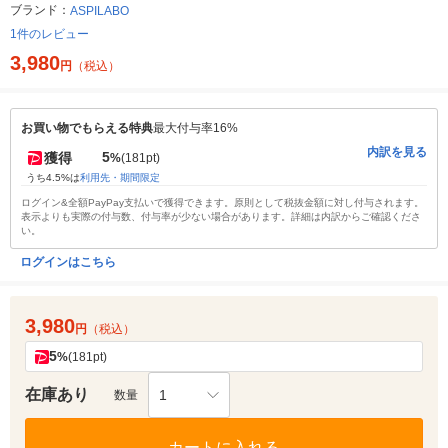
ブランド：
ASPILABO
1件のレビュー
3,980
円
（税込）
お買い物でもらえる特典
最大付与率16%
内訳を見る
5
獲得
%
(181pt)
うち4.5%は
利用先・期間限定
ログイン&全額PayPay支払いで獲得できます。原則として税抜金額に対し付与されます。
表示よりも実際の付与数、付与率が少ない場合があります。詳細は内訳からご確認くださ
い。
ログインはこちら
3,980
円
（税込）
5
%
(181pt)
在庫あり
1
数量
カートに入れる