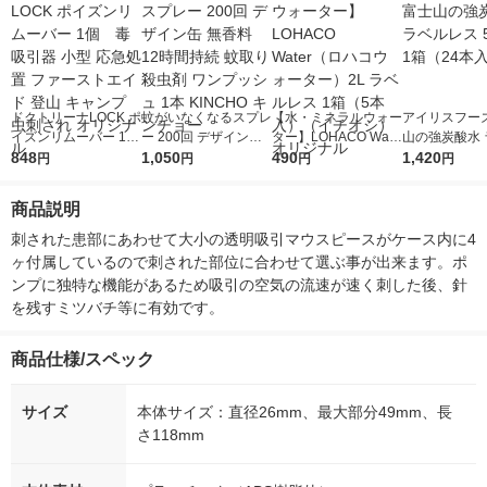
ドクトリーナLOCK ポ
蚊がいなくなるスプレ
【水・ミネラルウォー
アイリスフーズ
イズンリムーバー 1
ー 200回 デザイン缶
ター】LOHACO Wate
山の強炭酸水 
個 毒吸引器 小型 応
848
無香料 12時間持続 蚊
1,050
r（ロハコウォータ
490
レス 500ml 1
1,420
円
円
円
円
急処置 ファーストエ
取り 殺虫剤 ワンプッ
ー）2L ラベルレス 1
本入）
イド 登山 キャンプ
シュ 1本 KINCHO キ
箱（5本入）（イチオ
商品説明
虫刺され オリジナル
ンチョー
シ） オリジナル
刺された患部にあわせて大小の透明吸引マウスピースがケース内に4
ヶ付属しているので刺された部位に合わせて選ぶ事が出来ます。ポ
ンプに独特な機能があるため吸引の空気の流速が速く刺した後、針
を残すミツバチ等に有効です。
商品仕様/スペック
サイズ
本体サイズ：直径26mm、最大部分49mm、長
さ118mm