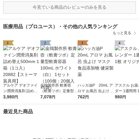
今見ている商品のレビューのみを見る
医療用品（プロユース）・その他の人気ランキング
もっと見る
1
2
3
4
アルケア デオファイ
金鵄製作所 軟膏壺
ハッカ油P 20mL ア
アスクル お薬
ン潤滑消臭剤 詰め替
（軟膏ツボ）定量型軟
ロマ お風呂 虫よけ マ
ダー 1週間用 
え500mm 1箱（1コ
3,980
膏容器 100mL ホワイ
7,078
スク 食品添加物 健栄
762
ジナル
980
円
円
円
円
入）20882【ストーマ
ト（白） 1セット（10
製薬
装具用】
0個：20個入×5袋）
最近見た商品