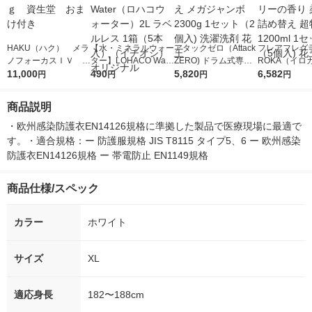
HAKU（ハク） メラ
【水・ミネラルウォー
アタックゼロ（Attack
フレアフレグラ
ノフォーカスＩＶ 4
ター】LOHACO Wate
ZERO) ドラム式専用
ROKA（イロ
5ｇ 資生堂 おまけ
11,000
r（ロハコウォータ
490
詰め替え メガジャン
5,820
イキッドリリ
6,582
円
円
円
円
付き
ー）2L ラベルレス 1
ボ 2300g 1セット（2
柔軟剤 詰め替
箱（5本入）（イチオ
個入) 洗濯洗剤 花王
大 1200ml 
商品説明
シ） オリジナル
（5個入) 花王
・欧州感染防護衣EN14126規格に準拠した製品で医療現場に最適で
す。・適合規格：ー 防護服規格 JIS T8115 タイプ5、6 ー 欧州感染
防護衣EN14126規格 ー 帯電防止 EN1149規格
商品仕様/スペック
カラー
ホワイト
サイズ
XL
適応身長
182〜188cm