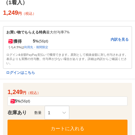
（1着入）
1,249
円
（税込）
お買い物でもらえる特典
最大付与率7%
内訳を見る
5
獲得
%
(56pt)
うち4.5%は
利用先・期間限定
ログイン&全額PayPay支払いで獲得できます。原則として税抜金額に対し付与されます。
表示よりも実際の付与数、付与率が少ない場合があります。詳細は内訳からご確認くださ
い。
ログインはこちら
1,249
円
（税込）
5
%
(56pt)
在庫あり
1
数量
カートに入れる