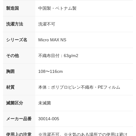
製造国
中国製・ベトナム製
洗濯方法
洗濯不可
シリーズ名
Micro MAX NS
その他
不織布目付：63g/m2
胸囲
108〜116cm
材質
本体：ポリプロピレン不織布・PEフィルム
滅菌区分
未滅菌
メーカー品番
30014-005
使用上の注意
※洗濯不可。※火気のある場所での使用は避け