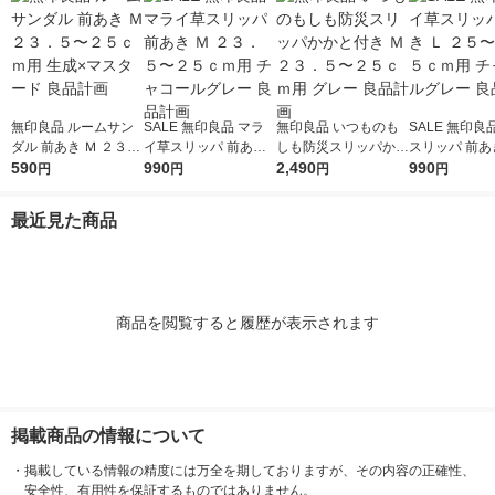
無印良品 ルームサン
SALE 無印良品 マラ
無印良品 いつものも
SALE 無印良
ダル 前あき Ｍ ２３．
イ草スリッパ 前あき
しも防災スリッパかか
スリッパ 前あき
５〜２５ｃｍ用 生成×
590
Ｍ ２３．５〜２５ｃ
990
と付き Ｍ ２３．５〜
2,490
５〜２６．５
990
円
円
円
円
マスタード 良品計画
ｍ用 チャコールグレ
２５ｃｍ用 グレー 良
チャコールグレ
ー 良品計画
品計画
品計画
最近見た商品
商品を閲覧すると履歴が表示されます
掲載商品の情報について
・
掲載している情報の精度には万全を期しておりますが、その内容の正確性、
安全性、有用性を保証するものではありません。