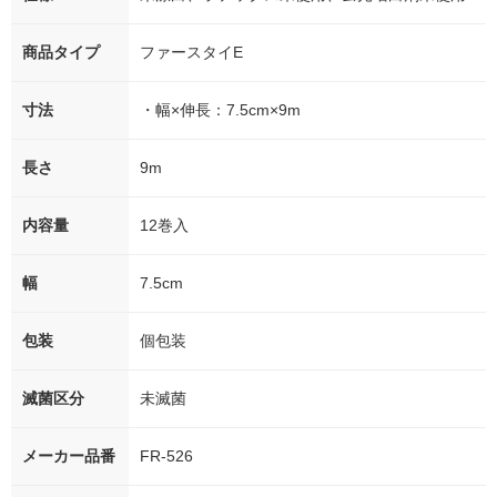
商品タイプ
ファースタイE
寸法
・幅×伸長：7.5cm×9m
長さ
9m
内容量
12巻入
幅
7.5cm
包装
個包装
滅菌区分
未滅菌
メーカー品番
FR-526