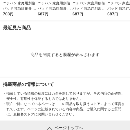
ニチバン 家庭用創傷
ニチバン 家庭用創傷
ニチバン 家庭用創傷
ニチバン 家庭
パッド 救急絆創膏 ケ
パッド 救急絆創膏 ケ
パッド 救急絆創膏 ケ
パッド 救急絆
アリーヴ 治す力 防水
703
アリーヴ 治す力 防水
687
アリーヴ 治す力 防水
687
アリーヴ 治す
687
円
円
円
円
タイプ スポット用 22
タイプ Mサイズ 25m
タイプ LLサイズ 50m
タイプ ビッグ
mm×27mm CNB16SP
m×70mm CNB12M 1
m×70mm CNB7LL 1
60mm×80mm
最近見た商品
1箱（16枚入）
箱（12枚入）
箱（7枚入）
1箱（5枚入）
商品を閲覧すると履歴が表示されます
掲載商品の情報について
・
掲載している情報の精度には万全を期しておりますが、その内容の正確性、
安全性、有用性を保証するものではありません。
・
現在ご覧になっているページは、この商品を取り扱うストアによって運営さ
れています。ページに記載されている内容や商品、ご購入に関するご質問
は、直接各ストアにお問い合わせください。
ページトップへ