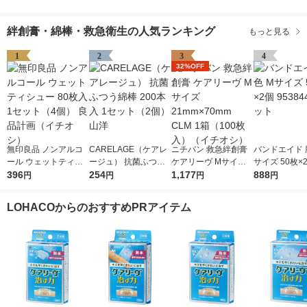
絆創膏・綿棒・救急衛生の人気ランキング
もっと見る
1
2
3
4
32%OFF
無印良品 ノンアルコ
CARELAGE（ケアレ
ニチバン 救急絆創膏
バンドエイド 
ール ウェットティシ
ージュ） 抗菌ふつう
ケアリーヴ Mサイズ 2
サイズ 50枚×2
ュー 80枚入 1セット
396
綿棒 200本入 1セット
254
1mm×70mm CLM 1箱
1,177
844 1セット
888
円
円
円
円
（4個） 良品計画（イ
（2個） 山洋
（100枚入）（イチオ
チオシ）
シ）
LOHACOからのおすすめPRアイテム