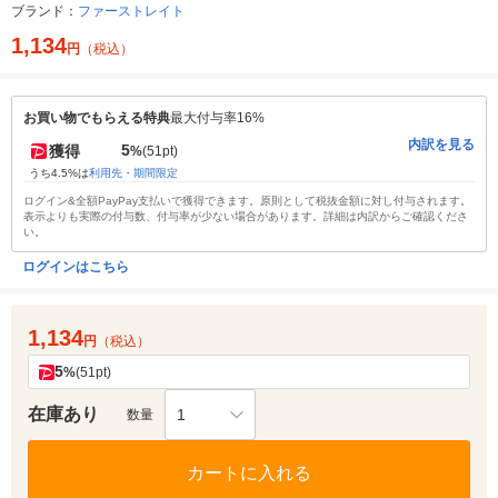
ブランド：
ファーストレイト
1,134
円
（税込）
お買い物でもらえる特典
最大付与率16%
内訳を見る
5
獲得
%
(51pt)
うち4.5%は
利用先・期間限定
ログイン&全額PayPay支払いで獲得できます。原則として税抜金額に対し付与されます。
表示よりも実際の付与数、付与率が少ない場合があります。詳細は内訳からご確認くださ
い。
ログインはこちら
1,134
円
（税込）
5
%
(51pt)
在庫あり
1
数量
カートに入れる