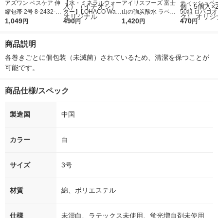
アズワン ベスケア 伸
【水・ミネラルウォー
アイリスフーズ 富士
ティッシュペー
縮包帯 2号 8-2432-01
ター】LOHACO Wate
山の強炭酸水 ラベル
50組 ロハコ
1箱(10巻)
1,049
r（ロハコウォータ
490
レス 500ml 1箱（24
1,420
ルソフトパッ
470
円
円
円
円
ー）2L ラベルレス 1
本入）
シュ フィオナ
箱（5本入）（イチオ
ナル 1セット
商品説明
シ） オリジナル
個：5個入×2
オリジナル
各巻きごとに個包装（未滅菌）されているため、清潔を保つことが
可能です。
商品仕様/スペック
製造国
中国
カラー
白
サイズ
3号
材質
綿、ポリエステル
仕様
未漂白、ラテックス未使用、蛍光増白剤未使用