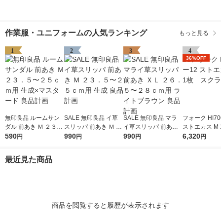
作業服・ユニフォームの人気ランキング
もっと見る
1
2
3
4
36%OFF
無印良品 ルームサン
SALE 無印良品 イ草
SALE 無印良品 マラ
フォーク HI70
ダル 前あき Ｍ ２３．
スリッパ 前あき Ｍ ２
イ草スリッパ 前あき
ストエカス M
５〜２５ｃｍ用 生成×
590
３．５〜２５ｃｍ用
990
ＸＬ ２６．５〜２８
990
クラブ
6,320
円
円
円
円
マスタード 良品計画
生成 良品計画
ｃｍ用 ライトブラウ
ン 良品計画
最近見た商品
商品を閲覧すると履歴が表示されます