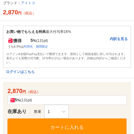
ブランド：
アイトス
2,870
円
（税込）
お買い物でもらえる特典
最大付与率16%
内訳を見る
5
獲得
%
(131pt)
うち4.5%は
利用先・期間限定
ログイン&全額PayPay支払いで獲得できます。原則として税抜金額に対し付与されます。
表示よりも実際の付与数、付与率が少ない場合があります。詳細は内訳からご確認くださ
い。
ログインはこちら
2,870
円
（税込）
5
%
(131pt)
在庫あり
1
数量
カートに入れる