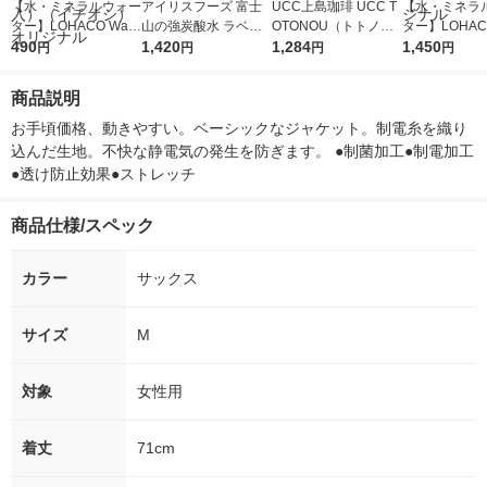
【水・ミネラルウォー
アイリスフーズ 富士
UCC上島珈琲 UCC T
【水・ミネラ
ター】LOHACO Wate
山の強炭酸水 ラベル
OTONOU（トトノ
ター】LOHACO
r（ロハコウォータ
490
レス 500ml 1箱（24
1,420
ウ） by BLACK無糖 5
1,284
r 410ml 1箱
1,450
円
円
円
円
ー）2L ラベルレス 1
本入）
00ml 1セット（6本）
入）ラベルレ
箱（5本入）（イチオ
オシ） オリジ
商品説明
シ） オリジナル
お手頃価格、動きやすい。ベーシックなジャケット。制電糸を織り
込んだ生地。不快な静電気の発生を防ぎます。 ●制菌加工●制電加工
●透け防止効果●ストレッチ
商品仕様/スペック
カラー
サックス
サイズ
M
対象
女性用
着丈
71cm