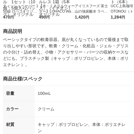
ティッシュペーパー 1
【水・ミネラルウォー
アイリスフーズ 富士
UCC上島珈琲 
50組 ロハコオリジナ
ター】LOHACO Wate
山の強炭酸水 ラベル
OTONOU（
ルソフトパックティッ
470
r（ロハコウォータ
490
レス 500ml 1箱（24
1,420
ウ） by BLAC
1,284
円
円
円
円
シュ フィオナ オリジ
ー）2L ラベルレス 1
本入）
00ml 1セッ
ナル 1セット（10
箱（5本入）（イチオ
商品説明
個：5個入×2パック）
シ） オリジナル
オリジナル
ベーシックタイプの軟膏容器。底が丸くなっているので最後まで取
り出しやすい形状です。軟膏・クリーム・化粧品・ジェル・グリス
の小分け・詰め替え、小物・アクセサリー・パーツの収納ケースな
どにも。プラスチック製（キャップ：ポリプロピレン、本体：ポリ
エチレン ）。
商品仕様/スペック
容量
100mL
カラー
クリーム
材質
キャップ：ポリプロピレン、本体：ポリエチレ
ン