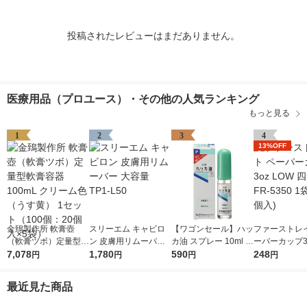
投稿されたレビューはまだありません。
医療用品（プロユース）・その他の人気ランキング
もっと見る
1
2
3
4
13%OFF
金鵄製作所 軟膏壺
スリーエム キャビロ
【ワゴンセール】ハッ
ファーストレイ
（軟膏ツボ）定量型軟
ン 皮膚用リムーバー
カ油 スプレー 10ml ア
ーパーカップ3o
膏容器 100mL クリー
7,078
大容量 TP1-L50
1,780
ロマ お風呂 虫よけ マ
590
W 四つ葉 FR-5
248
円
円
円
円
ム色（うす黄） 1セッ
スク 食品添加物 健栄
袋(100個入)
ト（100個：20個入×
製薬
最近見た商品
5袋）