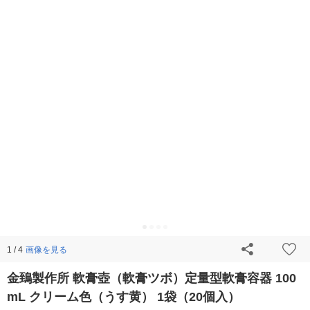
画像を見る
1 / 4
金鵄製作所 軟膏壺（軟膏ツボ）定量型軟膏容器 100
mL クリーム色（うす黄） 1袋（20個入）