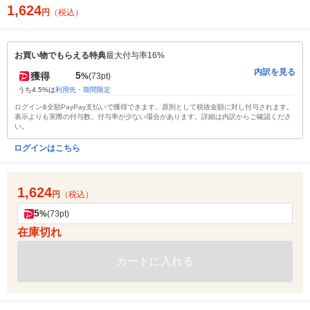
1,624
円
（税込）
お買い物でもらえる特典
最大付与率16%
内訳を見る
5
獲得
%
(73pt)
うち4.5%は
利用先・期間限定
ログイン&全額PayPay支払いで獲得できます。原則として税抜金額に対し付与されます。
表示よりも実際の付与数、付与率が少ない場合があります。詳細は内訳からご確認くださ
い。
ログインはこちら
1,624
円
（税込）
5
%
(73pt)
在庫切れ
カートに入れる