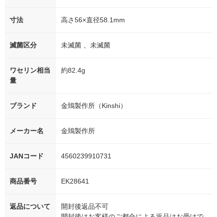
寸法
高さ56×直径58.1mm
滅菌区分
未滅菌 、未滅菌
ワセリン相当
約82.4g
量
ブランド
金鵄製作所（Kinshi）
メーカー名
金鵄製作所
JANコード
4560239910731
商品番号
EK28641
返品について
開封後返品不可
開封後はお客様のご都合による返品はお受けで