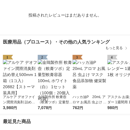
投稿されたレビューはまだありません。
医療用品（プロユース）・その他の人気ランキング
もっと見る
1
2
3
4
アルケア デオファイ
金鵄製作所 軟膏壺
ハッカ油P 20mL ア
アスクル お薬
ン潤滑消臭剤 詰め替
（軟膏ツボ）定量型軟
ロマ お風呂 虫よけ マ
ダー 1週間用 
え500mm 1箱（1コ
3,980
膏容器 100mL ホワイ
7,078
スク 食品添加物 健栄
762
ジナル
980
円
円
円
円
入）20882【ストーマ
ト（白） 1セット（10
製薬
装具用】
0個：20個入×5袋）
最近見た商品