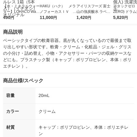
【水・ミネラルウォー
HAKU（ハク） メラ
アイリスフーズ 富士
アタックゼロ（A
ター】LOHACO Wate
ノフォーカスＩＶ 4
山の強炭酸水 ラベル
ZERO) ドラ
r（ロハコウォータ
490
5ｇ 資生堂 おまけ
11,000
レス 500ml 1箱（24
1,420
詰め替え メガ
5,820
円
円
円
円
ー）2L ラベルレス 1
付き
本入）
ボ 2300g 1
箱（5本入）（イチオ
個入) 洗濯洗剤
商品説明
シ） オリジナル
ベーシックタイプの軟膏容器。底が丸くなっているので最後まで取
り出しやすい形状です。軟膏・クリーム・化粧品・ジェル・グリス
の小分け・詰め替え、小物・アクセサリー・パーツの収納ケースな
どにも。プラスチック製（キャップ：ポリプロピレン、本体：ポリ
エチレン ）。
商品仕様/スペック
容量
20mL
カラー
クリーム
材質
キャップ：ポリプロピレン、本体：ポリエチレ
ン