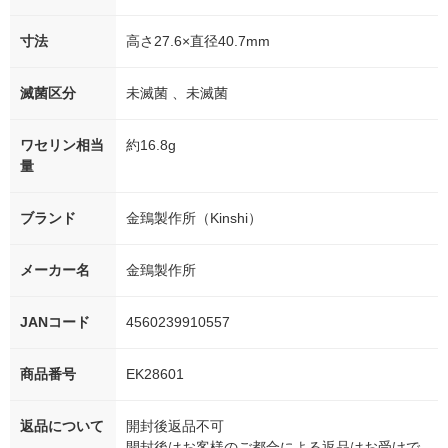
寸法
高さ27.6×直径40.7mm
滅菌区分
未滅菌 、未滅菌
ワセリン相当
約16.8g
量
ブランド
金鵄製作所（Kinshi）
メーカー名
金鵄製作所
JANコード
4560239910557
商品番号
EK28601
返品について
開封後返品不可
開封後はお客様のご都合による返品はお受けで