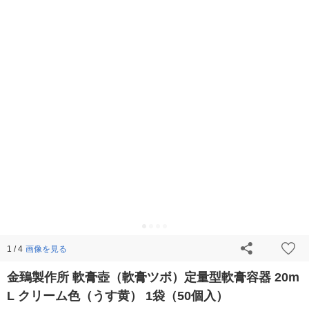
画像を見る
1 / 4
金鵄製作所 軟膏壺（軟膏ツボ）定量型軟膏容器 20m
L クリーム色（うす黄） 1袋（50個入）