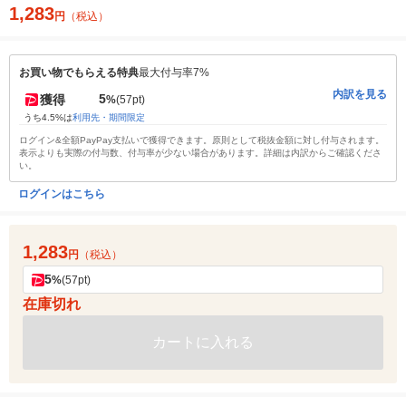
1,283
円
（税込）
お買い物でもらえる特典
最大付与率7%
内訳を見る
5
獲得
%
(57pt)
うち4.5%は
利用先・期間限定
ログイン&全額PayPay支払いで獲得できます。原則として税抜金額に対し付与されます。
表示よりも実際の付与数、付与率が少ない場合があります。詳細は内訳からご確認くださ
い。
ログインはこちら
1,283
円
（税込）
5
%
(57pt)
在庫切れ
カートに入れる