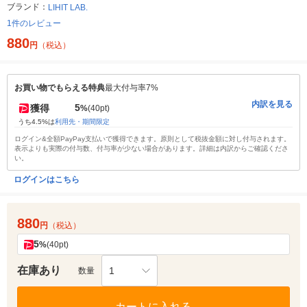
ブランド：
LIHIT LAB.
1件のレビュー
880
円
（税込）
お買い物でもらえる特典
最大付与率7%
内訳を見る
5
獲得
%
(40pt)
うち4.5%は
利用先・期間限定
ログイン&全額PayPay支払いで獲得できます。原則として税抜金額に対し付与されます。
表示よりも実際の付与数、付与率が少ない場合があります。詳細は内訳からご確認くださ
い。
ログインはこちら
880
円
（税込）
5
%
(40pt)
在庫あり
1
数量
カートに入れる