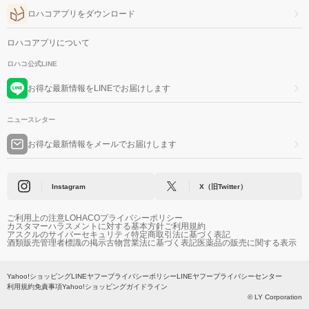
ロハコアプリをダウンロード
ロハコアプリについて
ロハコ公式LINE
お得な最新情報をLINEでお届けします
ニュースレター
お得な最新情報をメールでお届けします
Instagram
X（旧Twitter）
ご利用上の注意
LOHACOプライバシーポリシー
カスタマーハラスメントに対する基本方針
ご利用規約
アスクルのサイバーセキュリティ
特定商取引法に基づく表記
酒類販売管理者標識の掲示
古物営業法に基づく表記
医薬品の販売に関する表示
Yahoo!ショッピング
LINEヤフープライバシーポリシー
LINEヤフープライバシーセンター
利用規約
免責事項
Yahoo!ショッピングガイドライン
© LY Corporation