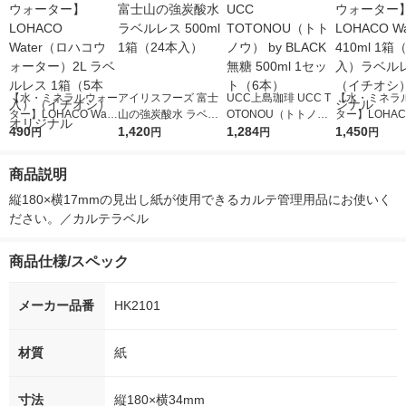
【水・ミネラルウォー
アイリスフーズ 富士
UCC上島珈琲 UCC T
【水・ミネラ
ター】LOHACO Wate
山の強炭酸水 ラベル
OTONOU（トトノ
ター】LOHACO
r（ロハコウォータ
490
レス 500ml 1箱（24
1,420
ウ） by BLACK無糖 5
1,284
r 410ml 1箱
1,450
円
円
円
円
ー）2L ラベルレス 1
本入）
00ml 1セット（6本）
入）ラベルレ
箱（5本入）（イチオ
オシ） オリジ
商品説明
シ） オリジナル
縦180×横17mmの見出し紙が使用できるカルテ管理用品にお使いく
ださい。／カルテラベル
商品仕様/スペック
メーカー品番
HK2101
材質
紙
寸法
縦180×横34mm