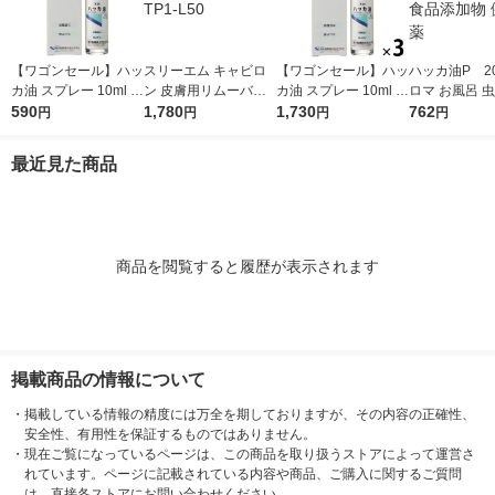
【ワゴンセール】ハッ
スリーエム キャビロ
【ワゴンセール】ハッ
ハッカ油P 20
カ油 スプレー 10ml ア
ン 皮膚用リムーバー
カ油 スプレー 10ml 1
ロマ お風呂 虫
ロマ お風呂 虫よけ マ
590
大容量 TP1-L50
1,780
セット（3本入） アロ
1,730
スク 食品添加
762
円
円
円
円
スク 食品添加物 健栄
マ お風呂 虫よけ マス
製薬
製薬
ク 食品添加物 健栄製
最近見た商品
薬
商品を閲覧すると履歴が表示されます
掲載商品の情報について
・
掲載している情報の精度には万全を期しておりますが、その内容の正確性、
安全性、有用性を保証するものではありません。
・
現在ご覧になっているページは、この商品を取り扱うストアによって運営さ
れています。ページに記載されている内容や商品、ご購入に関するご質問
は、直接各ストアにお問い合わせください。