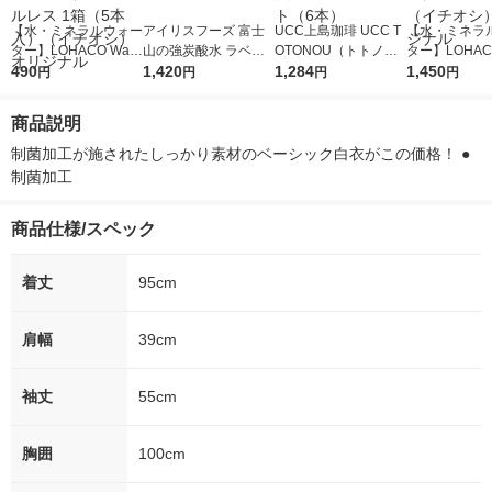
【水・ミネラルウォー
アイリスフーズ 富士
UCC上島珈琲 UCC T
【水・ミネラ
ター】LOHACO Wate
山の強炭酸水 ラベル
OTONOU（トトノ
ター】LOHACO
r（ロハコウォータ
490
レス 500ml 1箱（24
1,420
ウ） by BLACK無糖 5
1,284
r 410ml 1箱
1,450
円
円
円
円
ー）2L ラベルレス 1
本入）
00ml 1セット（6本）
入）ラベルレ
箱（5本入）（イチオ
オシ） オリジ
商品説明
シ） オリジナル
制菌加工が施されたしっかり素材のベーシック白衣がこの価格！ ●
制菌加工
商品仕様/スペック
着丈
95cm
肩幅
39cm
袖丈
55cm
胸囲
100cm