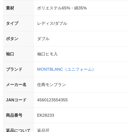
素材
ポリエステル65%・綿35%
タイプ
レディス/ダブル
ボタン
ダブル
袖口
袖口ヒモ入
ブランド
MONTBLANC（ユニフォーム）
メーカー名
住商モンブラン
JANコード
4560123554355
商品番号
EK28233
返品について
返品可