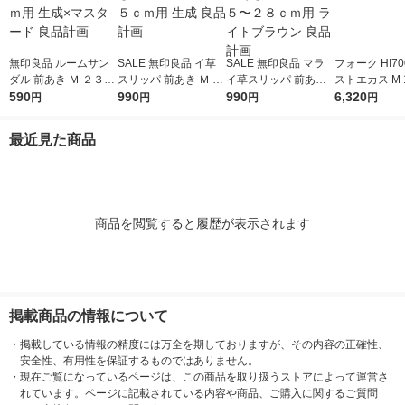
無印良品 ルームサン
SALE 無印良品 イ草
SALE 無印良品 マラ
フォーク HI70
ダル 前あき Ｍ ２３．
スリッパ 前あき Ｍ ２
イ草スリッパ 前あき
ストエカス M
５〜２５ｃｍ用 生成×
590
３．５〜２５ｃｍ用
990
ＸＬ ２６．５〜２８
990
クラブ
6,320
円
円
円
円
マスタード 良品計画
生成 良品計画
ｃｍ用 ライトブラウ
ン 良品計画
最近見た商品
商品を閲覧すると履歴が表示されます
掲載商品の情報について
・
掲載している情報の精度には万全を期しておりますが、その内容の正確性、
安全性、有用性を保証するものではありません。
・
現在ご覧になっているページは、この商品を取り扱うストアによって運営さ
れています。ページに記載されている内容や商品、ご購入に関するご質問