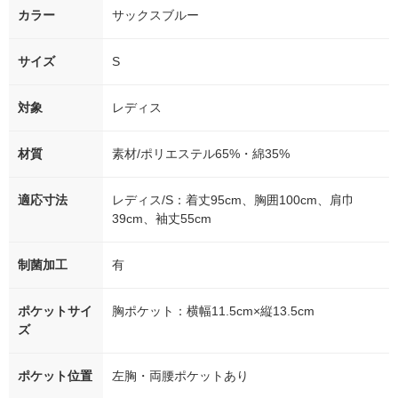
カラー
サックスブルー
サイズ
S
対象
レディス
材質
素材/ポリエステル65%・綿35%
適応寸法
レディス/S：着丈95cm、胸囲100cm、肩巾
39cm、袖丈55cm
制菌加工
有
ポケットサイ
胸ポケット：横幅11.5cm×縦13.5cm
ズ
ポケット位置
左胸・両腰ポケットあり