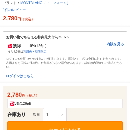
ブランド：
MONTBLANC（ユニフォーム）
1件のレビュー
2,780
円
（税込）
お買い物でもらえる特典
最大付与率16%
内訳を見る
5
獲得
%
(126pt)
うち4.5%は
利用先・期間限定
ログイン&全額PayPay支払いで獲得できます。原則として税抜金額に対し付与されます。
表示よりも実際の付与数、付与率が少ない場合があります。詳細は内訳からご確認くださ
い。
ログインはこちら
2,780
円
（税込）
5
%
(126pt)
在庫あり
1
数量
カートに入れる