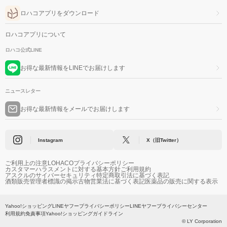
ロハコアプリをダウンロード
ロハコアプリについて
ロハコ公式LINE
お得な最新情報をLINEでお届けします
ニュースレター
お得な最新情報をメールでお届けします
Instagram
X（旧Twitter）
ご利用上の注意
LOHACOプライバシーポリシー
カスタマーハラスメントに対する基本方針
ご利用規約
アスクルのサイバーセキュリティ
特定商取引法に基づく表記
酒類販売管理者標識の掲示
古物営業法に基づく表記
医薬品の販売に関する表示
Yahoo!ショッピング
LINEヤフープライバシーポリシー
LINEヤフープライバシーセンター
利用規約
免責事項
Yahoo!ショッピングガイドライン
© LY Corporation