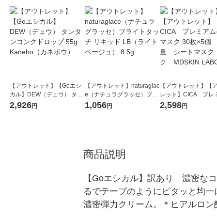
【アウトレット】【Goエシ
【アウトレット】naturaglac
【アウトレット】【
カル】DEW（デュウ） タン
e（ナチュラグラッセ）ブラ
レット】CICA プレ
タンコンクドロップ 55g Ka
イトタッチ リキッド LB（ラ
ケアマスク 30枚×5
2,926
1,056
2,598
円
円
円
nebo（カネボウ）
イトベージュ） 8.5g
量 シートマスク 
ク MDSKIN LABO
商品説明
【Goエシカル】訳あり　濃密な
るでテープのようにピタッと均一
濃密弾力クリーム。＊ヒアルロン