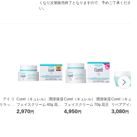
くなり次第販売終了となりますので、予めご了承くださ
い。
） アイ リ
Curel（キュレル） 潤浸保湿
Curel（キュレル） 潤浸保湿
Curel（キュ
 リラック
フェイスクリーム 40g 花
フェイスクリーム 70g 花王
リペアアイクリー
香り 医薬
王 敏感肌
2,970
4,950
3,080
円
円
円