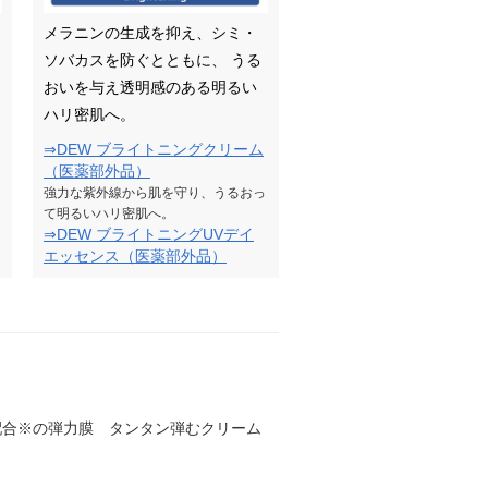
メラニンの生成を抑え、シミ・
ソバカスを防ぐとともに、 うる
おいを与え透明感のある明るい
ハリ密肌へ。
⇒DEW ブライトニングクリーム
（医薬部外品）
強力な紫外線から肌を守り、うるおっ
て明るいハリ密肌へ。
⇒DEW ブライトニングUVデイ
エッセンス（医薬部外品）
配合※の弾力膜 タンタン弾むクリーム