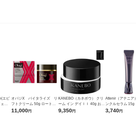
e(エピ
オバジX バイタライズ リ
KANEBO（カネボウ） クリ
Attenir（アテニア
フェク
フトクリーム 50g ロート製
ーム イン デイＩＩ 40g おま
ンクルセラム 15g
薬
け付き
スハーブアロマの
11,000
9,350
3,740
円
円
円
部外品