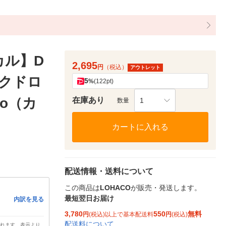
カル】D
2,695
円
（税込）
アウトレット
ンクドロ
5
%
(122pt)
bo（カ
在庫あり
1
数量
カートに入れる
配送情報・送料について
この商品は
LOHACO
が販売・発送します。
最短翌日お届け
内訳を見る
3,780
550
無料
円
(税込)以上で基本配送料
円
(税込)
配送料について
されます。表示より