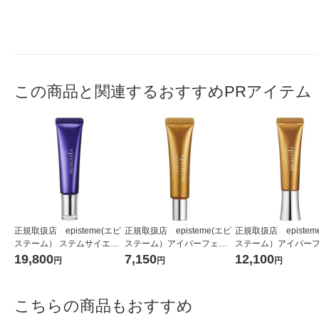
この商品と関連するおすすめPRアイテム
正規取扱店 episteme(エピ
正規取扱店 episteme(エピ
正規取扱店 epistem
ステーム） ステムサイエン
ステーム）アイパーフェク
ステーム）アイパー
スアイ 18g アイクリーム
トショットb 9g アイクリ
トショットb 18g アイクリ
19,800
7,150
12,100
円
円
円
ーム
ーム
こちらの商品もおすすめ