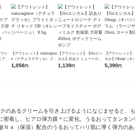
アウト
【アウトレット】naturaglac
【アウトレット】【Goエシ
【アウトレット】
ミアム
e（ナチュラグラッセ）ブラ
カル】訳あり ニュートロジ
カル】Obagi（オバ
個 大容
イトタッチ リキッド OB（オ
ーナ ディープモイスチャー
セラム （ラージサ
1,056
1,139
5,390
円
円
円
パッ
レンジベージュ） 8.5g
ボディミルク 乾燥肌 大容量
mL ロート製薬 美
450mL ボディクリーム ポン
プ
コクのあるクリームを引き上げるようになじませると、
に密着し、ヒアロ弾力膜＊に変化。うるおってタンタン
酸Ｎａ（保湿）配合のうるおってハリ肌に導く弾力のあ