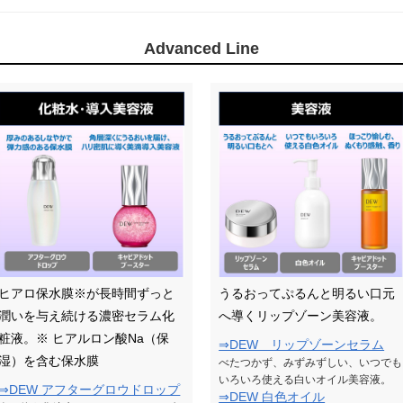
Advanced Line
ヒアロ保水膜※が長時間ずっと
うるおってぷるんと明るい口元
潤いを与え続ける濃密セラム化
へ導くリップゾーン美容液。
粧液。※ ヒアルロン酸Na（保
⇒DEW リップゾーンセラム
湿）を含む保水膜
べたつかず、みずみずしい、いつでも
いろいろ使える白いオイル美容液。
⇒DEW アフターグロウドロップ
⇒DEW 白色オイル