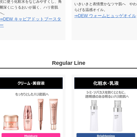
次に使う化粧水をなじみやすくし、角
いきいきと表情豊かなツヤ肌へ やわ
層深くにうるおいが届く、ハリ密肌
らげる温感オイル。
へ。
⇒DEW ウォームヒュッゲオイル
⇒DEW キャビアドットブースタ
ー
Regular Line