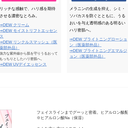
リッチな感触で、ハリ感を期待
メラニンの生成を抑え、シミ・
させる濃密なとろみ。
ソバカスを防ぐとともに、うる
おいを与え透明感のある明るい
⇒DEW クリーム
ハリ密肌へ。
⇒DEW モイストリフトエッセン
ス
⇒DEW ブライトニングローショ
⇒DEW リンクルスマッシュ（医
ン（医薬部外品）
薬部外品）
⇒DEW ブライトニングエマルジ
強力な紫外線から肌を守りうるおって
ョン（医薬部外品）
もっちりとしたハリ密肌へ。
⇒DEW UVデイエッセンス
フェイスラインまでグーッと密着。ヒアルロン酸
※ヒアルロン酸Na（保湿）