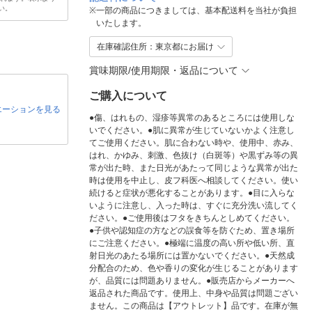
い。
※
一部の商品につきましては、基本配送料を当社が負担
いたします。
在庫確認住所：東京都にお届け
賞味期限/使用期限・返品について
ご購入について
エーションを見る
●傷、はれもの、湿疹等異常のあるところには使用しな
いでください。●肌に異常が生じていないかよく注意し
てご使用ください。肌に合わない時や、使用中、赤み、
はれ、かゆみ、刺激、色抜け（白斑等）や黒ずみ等の異
常が出た時、また日光があたって同じような異常が出た
時は使用を中止し、皮フ科医へ相談してください。使い
続けると症状が悪化することがあります。●目に入らな
いように注意し、入った時は、すぐに充分洗い流してく
ださい。●ご使用後はフタをきちんとしめてください。
●子供や認知症の方などの誤食等を防ぐため、置き場所
にご注意ください。●極端に温度の高い所や低い所、直
射日光のあたる場所には置かないでください。●天然成
分配合のため、色や香りの変化が生じることがあります
が、品質には問題ありません。●販売店からメーカーへ
返品された商品です。使用上、中身や品質は問題ござい
ません。この商品は【アウトレット】品です。在庫が無