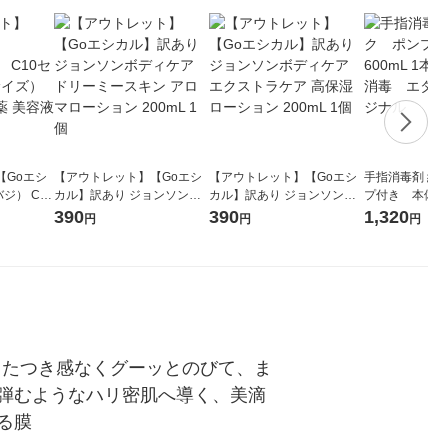
【Goエシ
【アウトレット】【Goエシ
【アウトレット】【Goエシ
手指消毒剤 紙
ジ） C10
カル】訳あり ジョンソンボ
カル】訳あり ジョンソンボ
プ付き 本体 60
イズ） 26
ディケア ドリーミースキン
ディケア エクストラケア 高
ルコール消毒 
390
390
1,320
円
円
円
容液
アロマローション 200mL 1
保湿ローション 200mL 1個
オリジナル
個
もたつき感なくグーッとのびて、ま
弾むようなハリ密肌へ導く、美滴
る膜