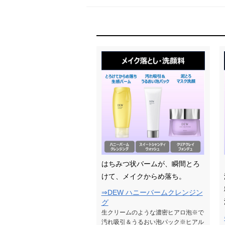
はちみつ状バームが、瞬間とろ
けて、メイクからめ落ち。
⇒DEW ハニーバームクレンジン
グ
生クリームのような濃密ヒアロ泡※で
汚れ吸引＆うるおい泡パック※ヒアル