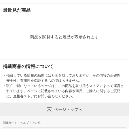
グレー 約幅２６×奥行
ワイトグレー 約幅３
グレー 約幅２
３７×高さ１７．５ｃ
７×奥行２６×高さ１
３７×高さ１２
最近見た商品
ｍ 良品計画
７．５ｃｍ 良品計画
品計画
商品を閲覧すると履歴が表示されます
掲載商品の情報について
・
掲載している情報の精度には万全を期しておりますが、その内容の正確性、
安全性、有用性を保証するものではありません。
・
現在ご覧になっているページは、この商品を取り扱うストアによって運営さ
れています。ページに記載されている内容や商品、ご購入に関するご質問
は、直接各ストアにお問い合わせください。
ページトップへ
関連サイト・ヘルプ・その他