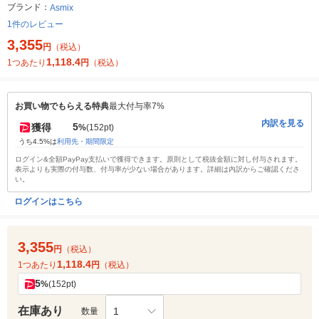
ブランド：
Asmix
1件のレビュー
3,355
円
（税込）
1,118.4
1つあたり
円
（税込）
お買い物でもらえる特典
最大付与率7%
内訳を見る
5
獲得
%
(152pt)
うち4.5%は
利用先・期間限定
ログイン&全額PayPay支払いで獲得できます。原則として税抜金額に対し付与されます。
表示よりも実際の付与数、付与率が少ない場合があります。詳細は内訳からご確認くださ
い。
ログインはこちら
3,355
円
（税込）
1,118.4
1つあたり
円
（税込）
5
%
(152pt)
在庫あり
1
数量