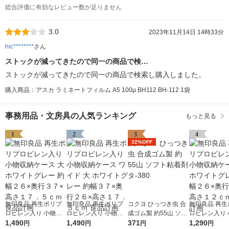
総合評価に有効なレビュー数が足りません
3.0
2023年11月14日 14時33分
hic********
さん
ストックが減ってきたので同一の商品で検…
ストックが減ってきたので同一の商品で検索し購入しました。
購入商品：アスカ ラミネートフィルム A5 100μ BH112 BH-112 1袋
事務用品・文房具の人気ランキング
もっと見る
1
2
3
4
32%OFF
無印良品 再生ポリプ
無印良品 再生ポリプ
コクヨ ひっつき虫 合
無印良品 再生
ロピレン入り 小物収
ロピレン入り 小物収
成ゴム製 約55山 ソフ
ロピレン入り 
納ケース 大 ホワイト
1,490
納ケース ワイド 大 ホ
1,490
ト粘着剤 タ-380
371
納ケース 中 
1,290
円
円
円
円