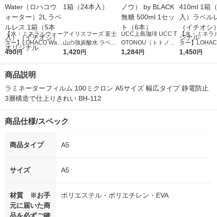
【水・ミネラルウォー
アイリスフーズ 富士
UCC上島珈琲 UCC T
【水・ミネラ
ター】LOHACO Wate
山の強炭酸水 ラベル
OTONOU（トトノ
ター】LOHACO
r（ロハコウォータ
490
レス 500ml 1箱（24
1,420
ウ） by BLACK無糖 5
1,284
r 410ml 1箱
1,450
円
円
円
円
ー）2L ラベルレス 1
本入）
00ml 1セット（6本）
入）ラベルレ
箱（5本入）（イチオ
オシ） オリジ
商品説明
シ） オリジナル
ラミネーターフィルム 100ミクロン A5サイズ 幅広タイプ 静電防止 
3層構造で仕上りきれい BH-112
商品仕様/スペック
商品タイプ
A5
サイズ
A5
材質 ※お手
ポリエステル・ポリエチレン・EVA
元に届いた商
品を必ずご確