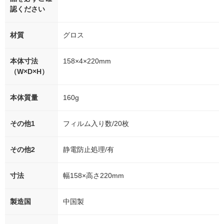
認ください
材質
グロス
本体寸法
158×4×220mm
（W×D×H）
本体質量
160g
その他1
フィルム入り数/20枚
その他2
静電防止処理/有
寸法
幅158×高さ220mm
製造国
中国製