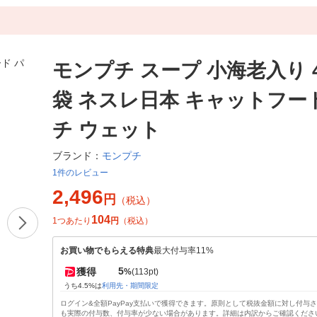
モンプチ スープ 小海老入り 40
袋 ネスレ日本 キャットフー
チ ウェット
モンプチ
ブランド：
1件のレビュー
2,496
円
（税込）
104
1つあたり
円
（税込）
お買い物でもらえる特典
最大付与率11%
5
獲得
%
(113pt)
うち4.5%は
利用先・期間限定
ログイン&全額PayPay支払いで獲得できます。原則として税抜金額に対し付与
も実際の付与数、付与率が少ない場合があります。詳細は内訳からご確認くださ