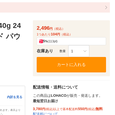
g 24
2,496
円
（税込）
104
ド パウ
1つあたり
円
（税込）
5
%
(113pt)
在庫あり
1
数量
カートに入れる
配送情報・送料について
この商品は
LOHACO
が販売・発送します。
内訳を見る
最短翌日お届け
3,780
550
無料
円
(税込)以上で基本配送料
円
(税込)
されます。表示より
配送料について
い。