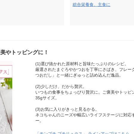
総合栄養食、主食に
褒美やトッピングに！
(1)選び抜かれた原材料と旨味たっぷりのレシピ。
厳選されたまぐろやかつおを丁寧にさばき、フレー
つおだし」と一緒にぎゅっと詰め込んだ逸品。
(2)少しだけ、だから贅沢。
いつもの食事をちょっぴり贅沢に。ご褒美やトッピ
35gサイズ。
(3)お気に入りがきっと見るかる。
ネコちゃんのニーズや幅広いライフステージに対応す
ー。
「モンプチ プチリュクス」 ラインアップはこちら