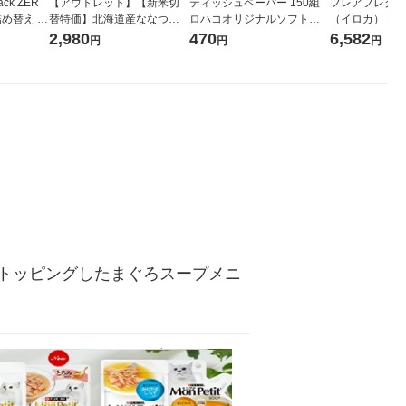
ck ZER
【アウトレット】【新米切
ティッシュペーパー 150組
フレアフレグラン
詰め替え メ
替特価】北海道産ななつぼ
ロハコオリジナルソフトパ
（イロカ） ネ
 1セット
し 無洗米 5kg 1袋 令和7年産
ックティッシュ フィオナ オ
ーの香り 柔軟剤
2,980
470
6,582
円
円
円
 花王
米 木徳神糧 オリジナル
リジナル 1セット（10個：
特大 1200ml
5個入×2パック） オリジナ
入) 花王
ル
トッピングしたまぐろスープメニ