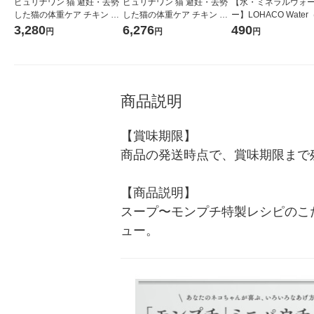
ピュリナワン 猫 避妊・去勢
ピュリナワン 猫 避妊・去勢
【水・ミネラルウォ
した猫の体重ケア チキン 3k
した猫の体重ケア チキン 2k
ー】LOHACO Wate
g 1袋 ネスレ日本 キャットフ
g 3袋 キャットフード ドライ
コウォーター）2L ラ
3,280
6,276
490
円
円
円
ード
ネスレ日本（イチオシ）
ス 1箱（5本入）（イ
シ） オリジナル
商品説明
【賞味期限】

商品の発送時点で、賞味期限まで残
【商品説明】

スープ〜モンプチ特製レシピのこ
ュー。