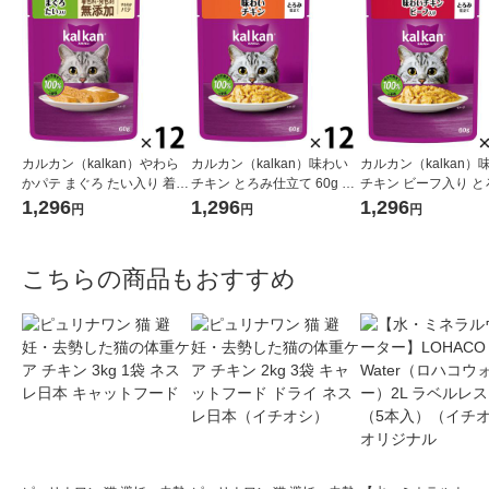
カルカン（kalkan）やわら
カルカン（kalkan）味わい
カルカン（kalkan）
かパテ まぐろ たい入り 着色
チキン とろみ仕立て 60g 12
チキン ビーフ入り と
料・発色剤 無添加 60g 12袋
袋 マースジャパン キャット
立て 60g 12袋 マー
1,296
1,296
1,296
円
円
円
キャットフード ウェット
フード ウェット
ン キャットフード ウ
こちらの商品もおすすめ