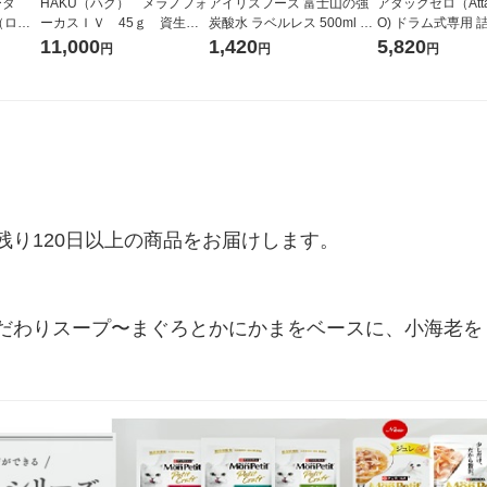
ータ
HAKU（ハク） メラノフォ
アイリスフーズ 富士山の強
アタックゼロ（Atta
r（ロハ
ーカスＩＶ 45ｇ 資生
炭酸水 ラベルレス 500ml 1
O) ドラム式専用 
ベルレ
堂 おまけ付き
箱（24本入）
ガジャンボ 2300g
11,000
1,420
5,820
円
円
円
チオ
（2個入) 洗濯洗剤
り120日以上の商品をお届けします。

だわりスープ〜まぐろとかにかまをベースに、小海老を