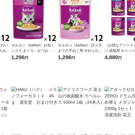
味わい
カルカン（kalkan）お魚ミ
カルカン（kalkan）12ヵ月
（お得なアソート
ろみ仕
ックス まぐろ・かつお・た
までの子ねこ用 やわらかチ
ン 成猫用 キャッ
スジャパ
い入り ゼリー仕立て 60g 12
キン とろみ仕立て 60g 12袋
ウチ ミックスシリ
1,296
1,296
4,880
円
円
円
ェット
袋 キャットフード ウェット
キャットフード ウェット
（12袋×4種）ウ