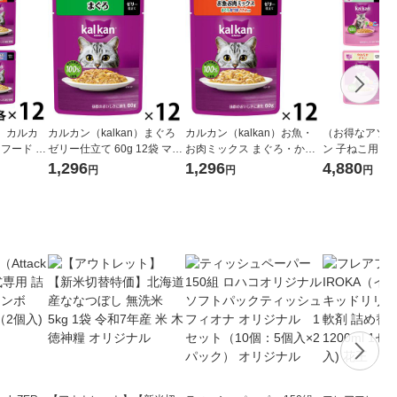
）カルカ
カルカン（kalkan）まぐろ
カルカン（kalkan）お魚・
（お得なアソー
トフード パ
ゼリー仕立て 60g 12袋 マー
お肉ミックス まぐろ・かつ
ン 子ねこ用 
ーズ 48袋
スジャパン キャットフード
お・ささみ入り ゼリー仕立
パウチ ミックス
1,296
1,296
4,880
円
円
円
ェット
ウェット
て 60g 12袋 キャットフード
袋（12袋×4種
ウェット
ト