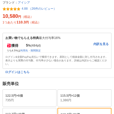
ブランド：
アイシア
4.88 （26件のレビュー）
10,580
円
（税込）
110.3
1つあたり
円
（税込）
お買い物でもらえる特典
最大付与率16%
内訳を見る
5
獲得
%
(484pt)
うち4.5%は
利用先・期間限定
ログイン&全額PayPay支払いで獲得できます。原則として税抜金額に対し付与されます。
表示よりも実際の付与数、付与率が少ない場合があります。詳細は内訳からご確認くださ
い。
ログインはこちら
販売単位
122.5円×6個
115.5円×12個
735円
1,386円