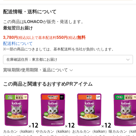
配送情報・送料について
この商品は
LOHACO
が販売・発送します。
最短翌日お届け
3,780
550
無料
円
(税込)以上で基本配送料
円
(税込)
配送料について
※
一部の商品につきましては、基本配送料を当社が負担いたします。
在庫確認住所：東京都にお届け
賞味期限/使用期限・返品について
この商品と関連するおすすめPRアイテム
カルカン（kalkan）や
カルカン（kalkan）お
カルカン（kalkan）味
カルカン（kal