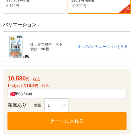
113.7円×48個
110.3円×96個
5,456円
10,580円
お得
バリエーション
味：
かつおペースト
すべてのバリエーションを見る
個数：
96個
10,580
円
（税込）
110.3
1つあたり
円
（税込）
5
%
(484pt)
在庫あり
1
数量
カートに入れる