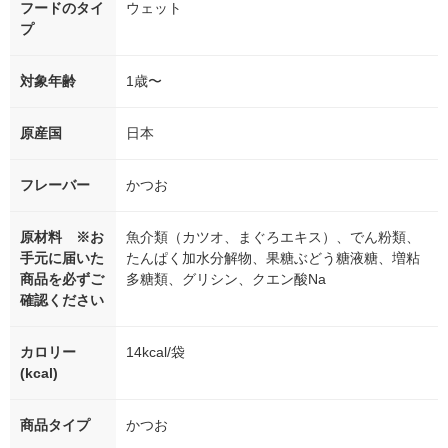
フードのタイ
ウェット
プ
対象年齢
1歳〜
原産国
日本
フレーバー
かつお
原材料 ※お
魚介類（カツオ、まぐろエキス）、でん粉類、
手元に届いた
たんぱく加水分解物、果糖ぶどう糖液糖、増粘
商品を必ずご
多糖類、グリシン、クエン酸Na
確認ください
カロリー
14kcal/袋
(kcal)
商品タイプ
かつお