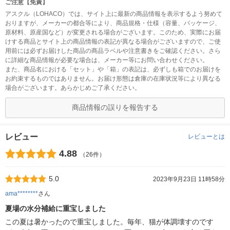
ご注意【免責】
アスクル（LOHACO）では、サイト上に最新の商品情報を表示するよう努めて
おりますが、メーカーの都合等により、商品規格・仕様（容量、パッケージ、
原材料、原産国など）が変更される場合がございます。このため、実際にお届
けする商品とサイト上の商品情報の表記が異なる場合がございますので、ご使
用前には必ずお届けした商品の商品ラベルや注意書きをご確認ください。さら
に詳細な商品情報が必要な場合は、メーカー等にお問い合わせください。
また、商品名における「セット」や「箱」の表記は、必ずしも箱でのお届けを
お約束するものではありません。お届け形態は倉庫の在庫状況等により異なる
場合がございます。あらかじめご了承ください。
商品情報の誤りを報告する
レビュー
レビューとは
4.88
（26件）
5.0
2023年9月23日 11時58分
ama********
さん
夏場の水分補給に重宝しました
この夏は暑かったので重宝しました。毎年、猫が体調壊すのです