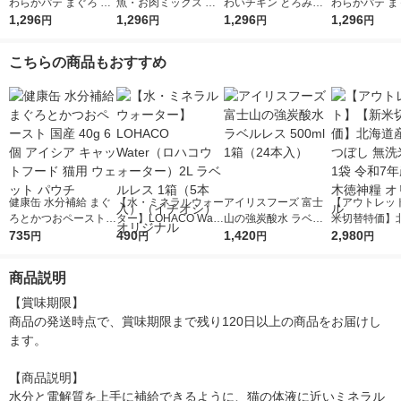
わらかパテ まぐろ た
魚・お肉ミックス ま
わいチキン とろみ仕
わらかパテ ま
い入り 着色料・発色
1,296
ぐろ・かつお・ささみ
1,296
立て 60g 12袋 マース
1,296
色料・発色剤 
1,296
円
円
円
円
剤 無添加 60g 12袋 キ
入り ゼリー仕立て 60
ジャパン キャットフ
60g 12袋 
ャットフード ウェッ
g 12袋 キャットフー
ード ウェット
パン キャット
こちらの商品もおすすめ
ト
ド ウェット
ウェット
健康缶 水分補給 まぐ
【水・ミネラルウォー
アイリスフーズ 富士
【アウトレッ
ろとかつおペースト
ター】LOHACO Wate
山の強炭酸水 ラベル
米切替特価】
国産 40g 6個 アイシ
735
r（ロハコウォータ
490
レス 500ml 1箱（24
1,420
ななつぼし 無洗
2,980
円
円
円
円
ア キャットフード 猫
ー）2L ラベルレス 1
本入）
g 1袋 令和7年
用 ウェット パウチ
箱（5本入）（イチオ
徳神糧 オリジ
商品説明
シ） オリジナル
【賞味期限】

商品の発送時点で、賞味期限まで残り120日以上の商品をお届けし
ます。

【商品説明】

水分と電解質を上手に補給できるように、猫の体液に近いミネラル