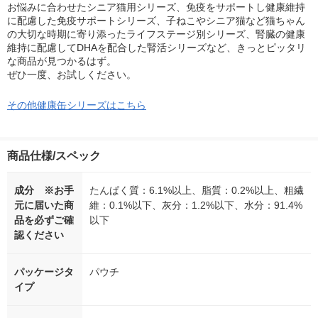
お悩みに合わせたシニア猫用シリーズ、免疫をサポートし健康維持
に配慮した免疫サポートシリーズ、子ねこやシニア猫など猫ちゃん
の大切な時期に寄り添ったライフステージ別シリーズ、腎臓の健康
維持に配慮してDHAを配合した腎活シリーズなど、きっとピッタリ
な商品が見つかるはず。
ぜひ一度、お試しください。
その他健康缶シリーズはこちら
商品仕様/スペック
成分 ※お手
たんぱく質：6.1%以上、脂質：0.2%以上、粗繊
元に届いた商
維：0.1%以下、灰分：1.2%以下、水分：91.4%
品を必ずご確
以下
認ください
パッケージタ
パウチ
イプ