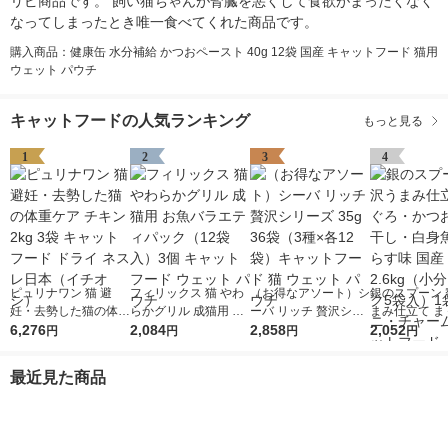
リピ商品です。 飼い猫ちゃんが腎臓を悪くして食欲がまったくなく
なってしまったとき唯一食べてくれた商品です。
購入商品：健康缶 水分補給 かつおペースト 40g 12袋 国産 キャットフード 猫用
ウェット パウチ
キャットフードの人気ランキング
もっと見る
1
2
3
4
ピュリナワン 猫 避
フィリックス 猫 やわ
（お得なアソート）シ
銀のスプーン 
妊・去勢した猫の体重
らかグリル 成猫用 お
ーバ リッチ 贅沢シリ
まみ仕立て ま
ケア チキン 2kg 3袋
6,276
魚バラエティパック
2,084
ーズ 35g 36袋（3種×
2,858
かつお・煮干
2,052
円
円
円
円
キャットフード ドラ
（12袋入）3個 キャッ
各12袋）キャットフ
魚・しらす味 国
イ ネスレ日本（イチ
トフード ウェット パ
ード 猫 ウェット パウ
kg（小分けパ
最近見た商品
オシ）
ウチ
チ
入）1袋 ユニ
ム キャットフ