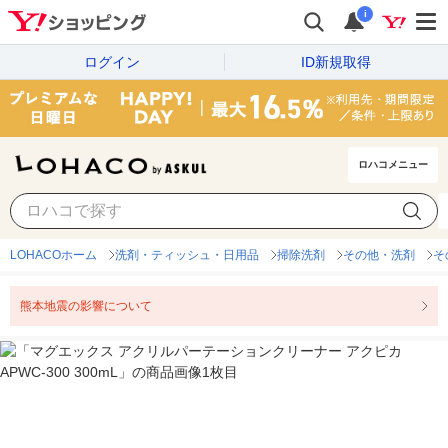
i
ログイン
ID新規取得
ロハコメニュー
LOHACOホーム
洗剤・ティッシュ・日用品
掃除洗剤
その他・洗剤
そ
熊本地震の影響について