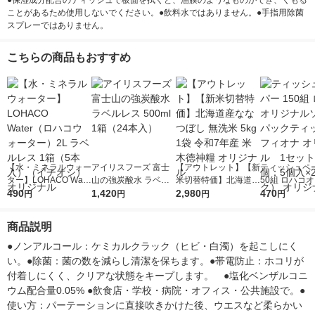
●保湿成分配合のティッシュで板面を拭くと、油膜のようなものができ、くもる
ことがあるため使用しないでください。●飲料水ではありません。●手指用除菌
スプレーではありません。
こちらの商品もおすすめ
【水・ミネラルウォー
アイリスフーズ 富士
【アウトレット】【新
ティッシュペー
ター】LOHACO Wate
山の強炭酸水 ラベル
米切替特価】北海道産
50組 ロハコ
r（ロハコウォータ
490
レス 500ml 1箱（24
1,420
ななつぼし 無洗米 5k
2,980
ルソフトパッ
470
円
円
円
円
ー）2L ラベルレス 1
本入）
g 1袋 令和7年産 米 木
シュ フィオナ
箱（5本入）（イチオ
徳神糧 オリジナル
ナル 1セット
商品説明
シ） オリジナル
個：5個入×2
オリジナル
●ノンアルコール：ケミカルクラック（ヒビ・白濁）を起こしにく
い。●除菌：菌の数を減らし清潔を保ちます。●帯電防止：ホコリが
付着しにくく、クリアな状態をキープします。　●塩化ベンザルコニ
ウム配合量0.05% ●飲食店・学校・病院・オフィス・公共施設で。●
使い方：パーテーションに直接吹きかけた後、ウエスなど柔らかい