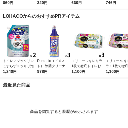
キラー 液体タイプ 55
660
タイプ 800g パイプ掃
320
ァスナー付き 1セット
660
ーバルクリア 
746
円
円
円
円
0g 1セット(2個) ドラ
除 お風呂 排水溝 排水
（4個） 大王製紙（寄
え 超特大 1000
ム式可 洗濯機 除菌 ジ
口 洗浄 ジョンソン
付金付き）（イチオ
花王
LOHACOからのおすすめPRアイテム
ョンソン（イチオシ）
（イチオシ）
シ） オリジナル
トイレマジックリン
Domesto（ドメス
エリエールキレキラ！
エリエール キ
こすらずスッキリ泡パ
ト） 除菌クリーナー
1枚で徹底トイレお掃
ラ！1枚で徹
ック シトラスサボン
1,240
本体 500ml １セット
978
除シート シトラスミ
1,100
おそうじシート
1,100
円
円
円
円
の香り 詰め替え 660
（3本） 【ウイルス対
ント 詰替 1セット（3
ズ 詰め替え 
ml 1セット（2個） 花
策】【次亜塩素酸ナト
個）除菌99.9％ 大王
（3パック） 除
最近見た商品
王
リウム】 ユニリーバ
製紙（イチオシ）
9％・消臭・
臭 大王製紙
商品を閲覧すると履歴が表示されます