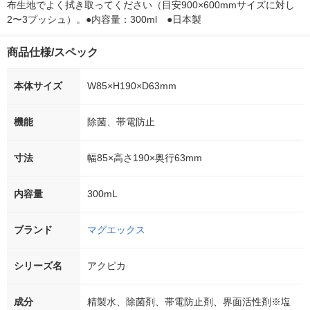
布生地でよく拭き取ってください（目安900×600mmサイズに対し
2〜3プッシュ）。●内容量：300ml　●日本製
商品仕様/スペック
本体サイズ
W85×H190×D63mm
機能
除菌、帯電防止
寸法
幅85×高さ190×奥行63mm
内容量
300mL
ブランド
マグエックス
シリーズ名
アクピカ
成分
精製水、除菌剤、帯電防止剤、界面活性剤※塩