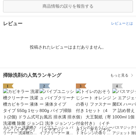
商品情報の誤りを報告する
レビュー
レビューとは
投稿されたレビューはまだありません。
掃除洗剤の人気ランキング
もっと見る
1
2
3
4
カビキラー 洗濯槽ク
パイプユニッシュ パ
トイレのおそうじシー
バスマジックリ
リーナー 洗濯槽カビ
イプクリーナー 液体
ト オレンジの香り フ
アジェット 除