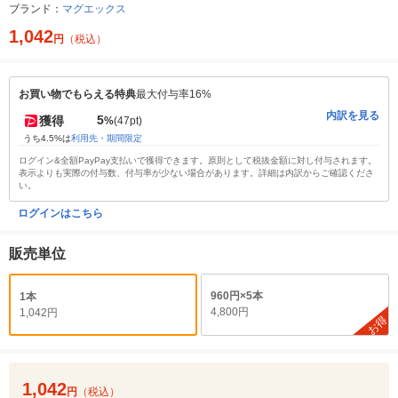
ブランド：
マグエックス
1,042
円
（税込）
お買い物でもらえる特典
最大付与率16%
内訳を見る
5
獲得
%
(47pt)
うち4.5%は
利用先・期間限定
ログイン&全額PayPay支払いで獲得できます。原則として税抜金額に対し付与されます。
表示よりも実際の付与数、付与率が少ない場合があります。詳細は内訳からご確認くださ
い。
ログインはこちら
販売単位
960円×5本
1本
4,800円
1,042円
お得
1,042
円
（税込）