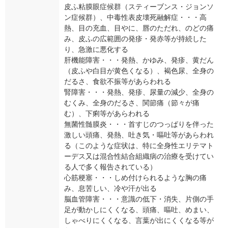
皮ふ粘膜眼症候群（スティーブンス・ジョンソ
ン症候群）、中毒性表皮壊死融解症・・・高
熱、目の充血、目やに、唇のただれ、のどの痛
み、皮ふの広範囲の発疹・発赤等が持続した
り、急激に悪化する
肝機能障害・・・発熱、かゆみ、発疹、黄だん
（皮ふや白目が黄色くなる）、褐色尿、全身の
だるさ、食欲不振等があらわれる
腎障害・・・発熱、発疹、尿量の減少、全身の
むくみ、全身のだるさ、関節痛（節々が痛
む）、下痢等があらわれる
無菌性髄膜炎・・・首すじのつっぱりを伴った
激しい頭痛、発熱、吐き気・嘔吐等があらわれ
る（このような症状は、特に全身性エリテマト
ーデス又は混合性結合組織病の治療を受けてい
る人で多く報告されている）
心筋梗塞・・・しめ付けられるような胸の痛
み、息苦しい、冷や汗が出る
脳血管障害・・・意識の低下・消失、片側の手
足が動かしにくくなる、頭痛、嘔吐、めまい、
しゃべりにくくなる、言葉が出にくくなる等が