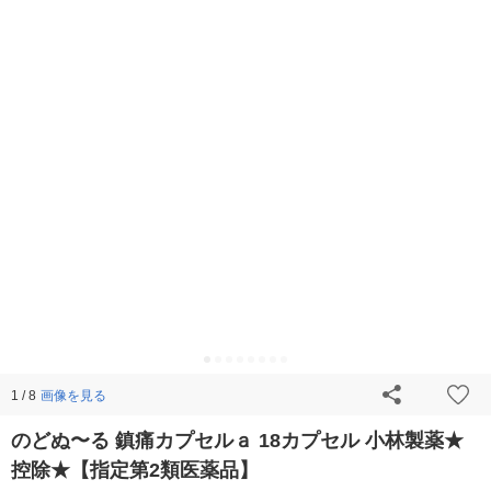
画像を見る
1 / 8
のどぬ〜る 鎮痛カプセルａ 18カプセル 小林製薬★
控除★【指定第2類医薬品】