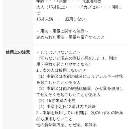
年齢・・・1回量・・・1日服用回数
大人（15才以上）・・・3カプセル・・・3回ま
で
15才未満・・・服用しない
＜用法・用量に関する注意＞
定められた用法・用量を厳守すること
使用上の注意
＜してはいけないこと＞
（守らないと現在の症状が悪化したり、副作
用・事故が起こりやすくなる）
1．次の人は服用しないこと
（1）本剤又は本剤の成分によりアレルギー症状
を起こしたことがある人
（2）本剤又は他の解熱鎮痛薬、かぜ薬を服用し
てぜんそくを起こしたことがある人
（3）15才未満の小児
（4）出産予定日12週以内の妊婦
2．本剤を服用している間は、次のいずれの医薬
品も服用しないこと
他の解熱鎮痛薬、かぜ薬、鎮静薬