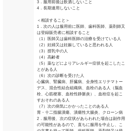
3．服用前後は飲酒しないこと
4．長期連用しないこと
＜相談すること＞
1．次の人は服用前に医師、歯科医師、薬剤師又
は登録販売者に相談すること
（1）医師又は歯科医師の治療を受けている人
（2）妊婦又は妊娠していると思われる人
（3）授乳中の人
（4）高齢者
（5）薬などによりアレルギー症状を起こしたこ
とがある人
（6）次の診断を受けた人
心臓病、腎臓病、肝臓病、全身性エリテマトー
デス、混合性結合組織病、血栓のある人（脳血
栓、心筋梗塞、血栓性静脈炎）、血栓症を起こ
すおそれのある人
（7）次の病気にかかったことのある人
胃・十二指腸潰瘍、潰瘍性大腸炎、クローン病
2．服用後、次の症状があらわれた場合は副作用
の可能性があるので、直ちに服用を中止し、こ
の文書を持って医師、歯科医師、薬剤師又は登