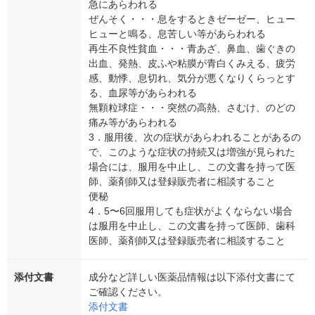
急にあらわれる
ぜんそく・・・息をするときゼーゼー、ヒュー
ヒューと鳴る、息苦しい等があらわれる
再生不良性貧血・・・青あざ、鼻血、歯ぐきの
出血、発熱、皮ふや粘膜が青白くみえる、疲労
感、動悸、息切れ、気分が悪くなりくらっとす
る、血尿等があらわれる
無顆粒球症・・・突然の高熱、さむけ、のどの
痛み等があらわれる
3．服用後、次の症状があらわれることがあるの
で、このような症状の持続又は増強が見られた
場合には、服用を中止し、この文書を持って医
師、薬剤師又は登録販売者に相談すること
便秘
4．5〜6回服用しても症状がよくならない場合
は服用を中止し、この文書を持って医師、歯科
医師、薬剤師又は登録販売者に相談すること
添付文書
成分など詳しい医薬品情報は以下添付文書にて
ご確認ください。
添付文書