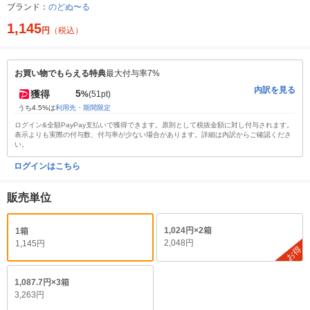
ブランド：
のどぬ〜る
1,145
円
（税込）
お買い物でもらえる特典
最大付与率7%
内訳を見る
5
獲得
%
(51pt)
うち4.5%は
利用先・期間限定
ログイン&全額PayPay支払いで獲得できます。原則として税抜金額に対し付与されます。
表示よりも実際の付与数、付与率が少ない場合があります。詳細は内訳からご確認くださ
い。
ログインはこちら
販売単位
1,024円×2箱
1箱
2,048円
1,145円
お得
1,087.7円×3箱
3,263円