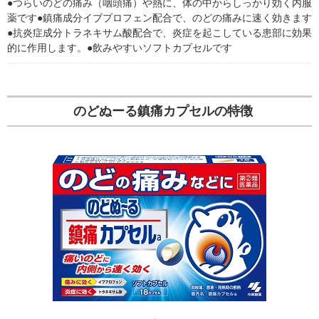
●つらいのどの痛み（咽頭痛）や熱に、体の中からしっかり効く内服
薬です●鎮痛成分イブプロフェン配合で、のどの痛みに速く効きます
●抗炎症成分トラネキサム酸配合で、炎症を起こしている患部に効果
的に作用します。●飲みやすいソフトカプセルです
のどぬーる鎮痛カプセルの特徴