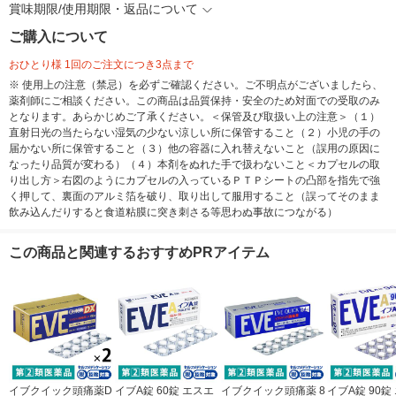
賞味期限/使用期限・返品について
ご購入について
おひとり様 1回のご注文につき3点まで
※ 使用上の注意（禁忌）を必ずご確認ください。ご不明点がございましたら、
薬剤師にご相談ください。この商品は品質保持・安全のため対面での受取のみ
となります。あらかじめご了承ください。＜保管及び取扱い上の注意＞（１）
直射日光の当たらない湿気の少ない涼しい所に保管すること（２）小児の手の
届かない所に保管すること（３）他の容器に入れ替えないこと（誤用の原因に
なったり品質が変わる）（４）本剤をぬれた手で扱わないこと＜カプセルの取
り出し方＞右図のようにカプセルの入っているＰＴＰシートの凸部を指先で強
く押して、裏面のアルミ箔を破り、取り出して服用すること（誤ってそのまま
飲み込んだりすると食道粘膜に突き刺さる等思わぬ事故につながる）
この商品と関連するおすすめPRアイテム
イブクイック頭痛薬D
イブA錠 60錠 エスエ
イブクイック頭痛薬 8
イブA錠 90錠