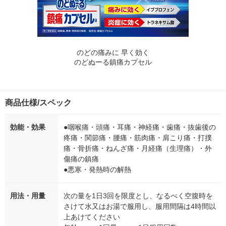
のどの痛みに 早く効く
のどぬーる鎮痛カプセル
商品仕様/スペック
効能・効果
●咽喉痛・頭痛・耳痛・神経痛・歯痛・抜歯後の
疼痛・関節痛・腰痛・筋肉痛・肩こり痛・打撲
痛・骨折痛・ねんざ痛・月経痛（生理痛）・外
傷痛の鎮痛
●悪寒・発熱時の解熱
用法・用量
次の量を1日3回を限度とし、なるべく空腹時を
さけて水又はお湯で服用し、服用間隔は4時間以
上あけてください