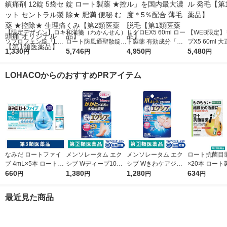
【限定デザイン】ロキ
和漢箋（わかんせん）
リグロEX5 60ml ロー
【WEB限定】
ソプロフェン錠「L
ロート防風通聖散錠満
ト製薬 有効成分「ミ
プX5 60ml 
S」 解熱鎮痛剤 12錠
1,330
量a 372錠 ロート製薬
5,746
ノキシジル」を国内最
4,950
ミノキシジル 
5,480
円
円
円
円
5袋セット セントラル
★控除★ 肥満 便秘 む
大濃度＊5％配合 薄毛
【第1類医薬
製薬 ★控除★ 生理痛
くみ【第2類医薬品】
脱毛【第1類医薬品】
LOHACOからのおすすめPRアイテム
頭痛 オリジナル【第1
類医薬品】
なみだ ロートファイ
メンソレータム エク
メンソレータム エク
ロート抗菌目薬i 
ブ 4mL×5本 ロート製
シブ Wディープ10ク
シブ Wきわケアジェ
×20本 ロート
薬 目薬 乾き目 疲れ目
660
リーム ロート製薬★
1,380
ル 15g ロート製薬 ★
1,280
薬 ものもらい
634
円
円
円
円
【第3類医薬品】
控除★ 塗り薬 水虫治
控除★ 塗り薬 爪周り
使い切り 目の
療薬 せっけんの香り
の水虫治療薬【指定第
（イチオシ）
最近見た商品
（イチオシ）【指定第
2類医薬品】
医薬品】
2類医薬品】