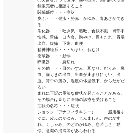
録販売者に相談すること
関係部位・・・症状
皮ふ・・・発疹・発赤、かゆみ、青あざができ
る
消化器・・・吐き気・嘔吐、食欲不振、胃部不
快感、胃痛、口内炎、胸やけ、胃もたれ、胃腸
出血、腹痛、下痢、血便
精神神経系・・・めまい、ねむけ
循環器・・・動悸
呼吸器・・・息切れ
その他・・・目のかすみ、耳なり、むくみ、鼻
血、歯ぐきの出血、出血が止まりにくい、出
血、背中の痛み、過度の体温低下、からだがだ
るい
まれに下記の重篤な症状が起こることがある。
その場合は直ちに医師の診療を受けること
症状の名称・・・症状
ショック（アナフィラキシー）・・・服用後す
ぐに、皮ふのかゆみ、じんましん、声のかす
れ、くしゃみ、のどのかゆみ、息苦しさ、動
悸、意識の混濁等があらわれる