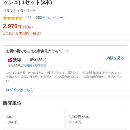
ッシュ) 1セット(3本)
ブランド：
G・U・M
4.66 （253件のレビュー）
2,970
円
（税込）
990
1つあたり
円
（税込）
お買い物でもらえる特典
最大付与率11%
内訳を見る
5
獲得
%
(135pt)
うち4.5%は
利用先・期間限定
ログイン&全額PayPay支払いで獲得できます。原則として税抜金額に対し付与されます。
表示よりも実際の付与数、付与率が少ない場合があります。詳細は内訳からご確認くださ
い。
ログインはこちら
販売単位
1本
1,042円×2本
1,042円
2,084円