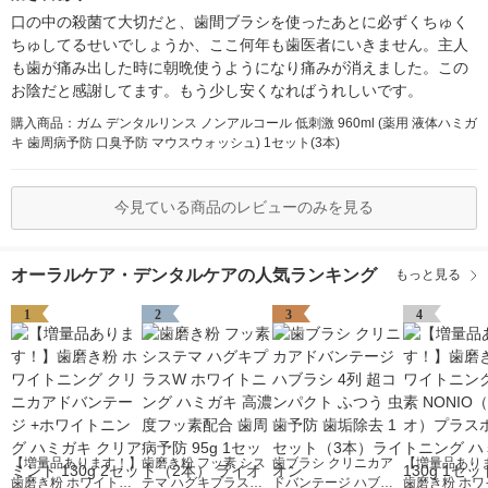
口の中の殺菌て大切だと、歯間ブラシを使ったあとに必ずくちゅく
ちゅしてるせいでしょうか、ここ何年も歯医者にいきません。主人
も歯が痛み出した時に朝晩使うようになり痛みが消えました。この
お陰だと感謝してます。もう少し安くなればうれしいです。
購入商品：ガム デンタルリンス ノンアルコール 低刺激 960ml (薬用 液体ハミガ
キ 歯周病予防 口臭予防 マウスウォッシュ) 1セット(3本)
今見ている商品のレビューのみを見る
オーラルケア・デンタルケアの人気ランキング
もっと見る
1
2
3
4
【増量品あります！】
歯磨き粉 フッ素 シス
歯ブラシ クリニカア
【増量品あり
歯磨き粉 ホワイトニ
テマ ハグキプラスW
ドバンテージ ハブラ
歯磨き粉 ホワ