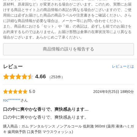
原材料、原産国など）が変更される場合がございます。このため、実際にお届
けする商品とサイト上の商品情報の表記が異なる場合がございますので、ご使
用前には必ずお届けした商品の商品ラベルや注意書きをご確認ください。さら
に詳細な商品情報が必要な場合は、メーカー等にお問い合わせください。
また、商品名における「セット」や「箱」の表記は、必ずしも箱でのお届けを
お約束するものではありません。お届け形態は倉庫の在庫状況等により異なる
場合がございます。あらかじめご了承ください。
商品情報の誤りを報告する
レビュー
レビューとは
4.66
（253件）
5.0
2024年9月25日 18時0分
roc********
さん
口の中に爽やかな香りで、爽快感あります…
口の中に爽やかな香りで、爽快感あります。
購入商品：ガム デンタルリンス ノンアルコール 低刺激 960ml (薬用 液体ハミガ
キ 歯周病予防 口臭予防 マウスウォッシュ)