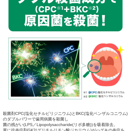
殺菌剤CPC(塩化セチルピリジニウム)とBKC(塩化ベンザルコニウム)
のダブルパワーで歯周病菌を殺菌し
菌の残がい(LPS／Lipopolysaccharide(リポ多糖))を吸着除去。
更に抗炎症剤GK2(グリチルリチン酸ジカリウム)がハグキの炎症を