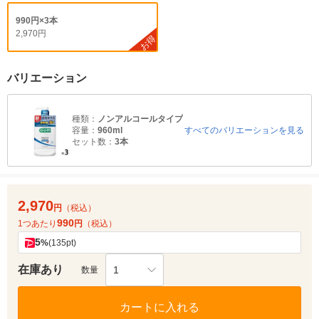
990円×3本
2,970円
お得
バリエーション
種類：
ノンアルコールタイプ
容量：
960ml
すべてのバリエーションを見る
セット数：
3本
2,970
円
（税込）
990
1つあたり
円
（税込）
5
%
(135pt)
在庫あり
1
数量
カートに入れる