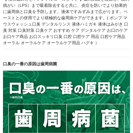
残がい（LPS）まで吸着除去すると共に、炎症を防いでより効果的
に歯周病と口臭を予防します。液体ですみずみまで広がります。ペ
ーストとの併用でより積極的な歯周病ケアができます。( ポンプ マ
ウスウォッシュ口臭 デンタルリンス 液体ハミガキ 液体はみがき 口
臭 対策 口臭対策 口臭ケア おすすめ ケア デンタルケア お口のケア 
お口ケア商品 お口スッキリ口臭 口腔 口腔ケア 用品 口腔ケア用品 
オーラル オーラルケア オーラルケア用品 ハグキ ）
口臭の一番の原因は歯周病菌