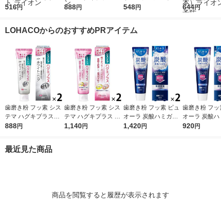
ング クリニカアドバ
516
ホワイトニング ハミ
888
シ 4列 超コンパクト
548
ング フッ素 N
644
円
円
円
円
ンテージ +ホワイトニ
ガキ 高濃度フッ素配
ふつう 虫歯予防 歯垢
（ノニオ）プ
ング ハミガキ クリア
合 歯周病予防 95g 1
除去 1セット（3本）
イトニング ハ
LOHACOからのおすすめPRアイテム
ミント 130g 2セット
セット（2本） ライオ
ライオン
130g 1セッ
ライオン
ン
ライオン 口臭
歯磨き粉 フッ素 シス
歯磨き粉 フッ素 シス
歯磨き粉 フッ素 ピュ
歯磨き粉 フッ
テマ ハグキプラスW
テマ ハグキプラス ハ
オーラ 炭酸ハミガキ
オーラ 炭酸ハ
ホワイトニング ハミ
888
ミガキ 組織修復成分
1,140
95g クリスタルソーダ
1,420
95g クリス
920
円
円
円
円
ガキ 高濃度フッ素配
ダブル配合 歯周病予
花王 炭酸洗浄 歯周病
花王 炭酸洗浄
合 歯周病予防 95g 1
防 90g 1セット（2
予防 1セット（2本）
予防 1本
最近見た商品
セット（2本） ライオ
本） ライオン
ン
商品を閲覧すると履歴が表示されます