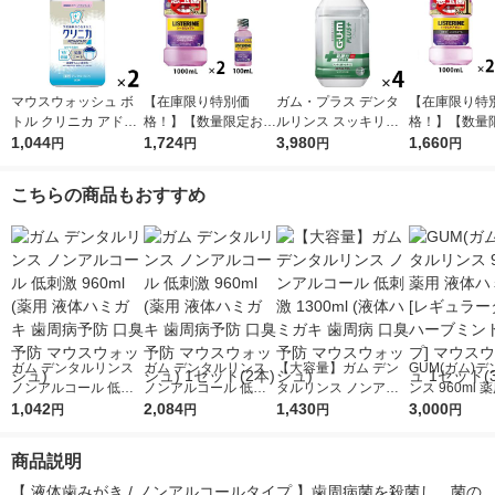
マウスウォッシュ ボ
【在庫限り特別価
ガム・プラス デンタ
【在庫限り特
トル クリニカ アドバ
格！】【数量限定お得
ルリンス スッキリ爽
格！】【数量
ンテージ デンタルリ
1,044
セット】リステリン
1,724
やかタイプ 900mL サ
3,980
セット】リス
1,660
円
円
円
円
ンス 低刺激タイプ ノ
トータルケアプラス 1
ンスター 4本 GUM マ
トータルケア
ンアルコール 900mL
000ml×2本+100ml×1
ウスウォッシュ 液体
ス 低刺激 1000
こちらの商品もおすすめ
1セット（2本） ライ
本 マウスウォッシュ
歯磨き 殺菌 むし歯
本+100ml×1
オン
医薬部外品
ウォッシュ 医
品
ガム デンタルリンス
ガム デンタルリンス
【大容量】ガム デン
GUM(ガム)
ノンアルコール 低刺
ノンアルコール 低刺
タルリンス ノンアル
ンス 960ml 
激 960ml (薬用 液体ハ
1,042
激 960ml (薬用 液体ハ
2,084
コール 低刺激 1300ml
1,430
ハミガキ [レ
3,000
円
円
円
円
ミガキ 歯周病予防 口
ミガキ 歯周病予防 口
(液体ハミガキ 歯周病
タイプ ハーブ
臭予防 マウスウォッ
臭予防 マウスウォッ
口臭予防 マウスウォ
タイプ] マウ
商品説明
シュ)
シュ) 1セット(2本)
ッシュ)
シュ 1セット(
【 液体歯みがき / ノンアルコールタイプ 】歯周病菌を殺菌し、菌の