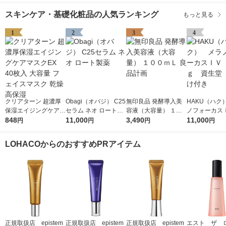
製薬
スキンケア・基礎化粧品の人気ランキング
もっと見る
1
2
3
4
クリアターン 超濃厚
Obagi（オバジ） C25
無印良品 発酵導入美
HAKU（ハク
保湿エイジングケアマ
セラム ネオ ロート製
容液（大容量） １０
ノフォーカス
スクEX 40枚入 大容量
848
薬
11,000
０ｍＬ 良品計画
3,490
5ｇ 資生堂
11,000
円
円
円
円
フェイスマスク 乾燥
付き
高保湿
LOHACOからのおすすめPRアイテム
正規取扱店 epistem
正規取扱店 epistem
正規取扱店 epistem
エスト ザ 