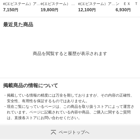
e(エピステーム）アイ
e(エピステーム） ス
e(エピステーム）アイ
ン ＥＸ Ｔ
パーフェクトショット
7,150
テムサイエンスアイ 1
19,800
パーフェクトショット
12,100
りハリ弾力の
6,930
円
円
円
円
b 9g アイクリーム
8g アイクリーム
b 18g アイクリーム
なりたい方 14
最近見た商品
商品を閲覧すると履歴が表示されます
掲載商品の情報について
・
掲載している情報の精度には万全を期しておりますが、その内容の正確性、
安全性、有用性を保証するものではありません。
・
現在ご覧になっているページは、この商品を取り扱うストアによって運営さ
れています。ページに記載されている内容や商品、ご購入に関するご質問
は、直接各ストアにお問い合わせください。
ページトップへ