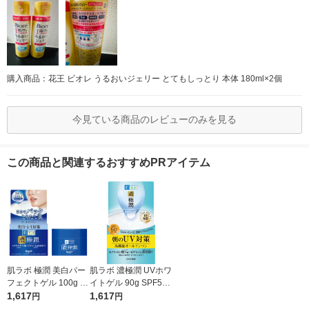
購入商品：花王 ビオレ うるおいジェリー とてもしっとり 本体 180ml×2個
今見ている商品のレビューのみを見る
この商品と関連するおすすめPRアイテム
肌ラボ 極潤 美白パー
肌ラボ 濃極潤 UVホワ
フェクトゲル 100g ロ
イトゲル 90g SPF50+
ート製薬 オールイン
1,617
PA++++ オールインワ
1,617
円
円
ワンジェル
ン 日焼け止め ロート