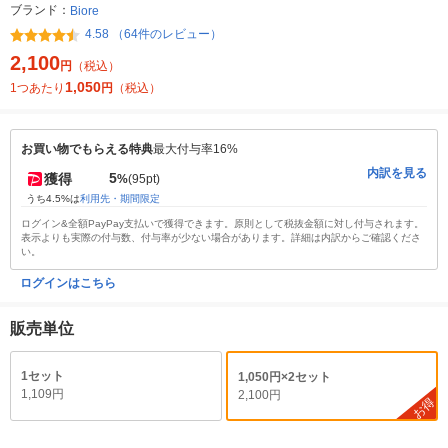
ブランド：
Biore
4.58 （64件のレビュー）
2,100
円
（税込）
1,050
1つあたり
円
（税込）
お買い物でもらえる特典
最大付与率16%
内訳を見る
5
獲得
%
(95pt)
うち4.5%は
利用先・期間限定
ログイン&全額PayPay支払いで獲得できます。原則として税抜金額に対し付与されます。
表示よりも実際の付与数、付与率が少ない場合があります。詳細は内訳からご確認くださ
い。
ログインはこちら
販売単位
1セット
1,050円×2セット
1,109円
2,100円
お得