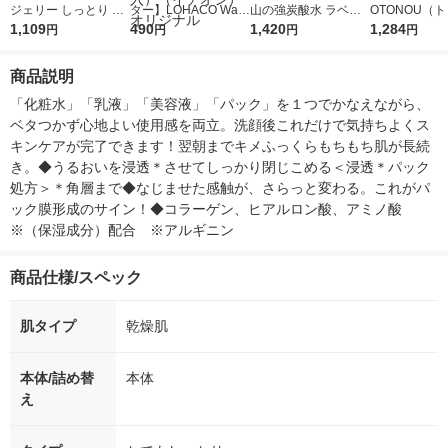
ジェリー しっとり 本
ター】LOHACO Wate
山の強炭酸水 ラベル
OTONOU（
体 180ml
1,109
r（ロハコウォータ
490
レス 500ml 1箱（24
1,420
ウ） by BLAC
1,284
円
円
円
円
ー）2L ラベルレス 1
本入）
00ml 1セッ
箱（5本入）（イチオ
商品説明
シ） オリジナル
「化粧水」「乳液」「美容液」「パック」を１つでかなえながら、
ベタつかず心地よい使用感を両立。洗顔後これだけで気持ちよくス
キンケアが完了できます！翌朝までキメふっくらもちもち肌が長続
き。◆うるおいを浸透＊させてしっかり閉じこめる＜浸透＊パック
処方＞＊角層まで◆なじませた感触が、さらっと変わる。これがパ
ック膜形成のサイン！◆コラーゲン、ヒアルロン酸、アミノ酸
※（保湿成分）配合　※アルギニン
商品仕様/スペック
肌タイプ
乾燥肌
本体/詰め替
本体
え