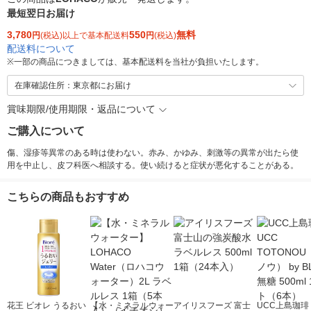
最短翌日お届け
3,780
550
無料
円
(税込)以上で基本配送料
円
(税込)
配送料について
※
一部の商品につきましては、基本配送料を当社が負担いたします。
在庫確認住所：東京都にお届け
賞味期限/使用期限・返品について
ご購入について
傷、湿疹等異常のある時は使わない。赤み、かゆみ、刺激等の異常が出たら使
用を中止し、皮フ科医へ相談する。使い続けると症状が悪化することがある。
こちらの商品もおすすめ
花王 ビオレ うるおい
【水・ミネラルウォー
アイリスフーズ 富士
UCC上島珈琲 