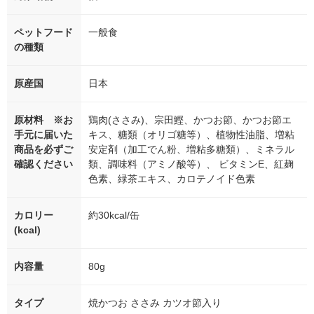
ペットフード
一般食
の種類
原産国
日本
原材料 ※お
鶏肉(ささみ)、宗田鰹、かつお節、かつお節エ
手元に届いた
キス、糖類（オリゴ糖等）、植物性油脂、増粘
商品を必ずご
安定剤（加工でん粉、増粘多糖類）、ミネラル
確認ください
類、調味料（アミノ酸等）、 ビタミンE、紅麹
色素、緑茶エキス、カロテノイド色素
カロリー
約30kcal/缶
(kcal)
内容量
80g
タイプ
焼かつお ささみ カツオ節入り