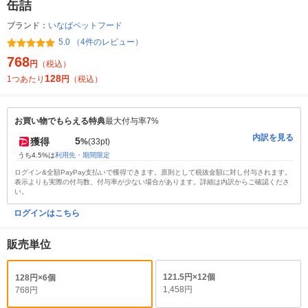
缶詰
ブランド：
いなばペットフード
5.0 （4件のレビュー）
768
円
（税込）
128
1つあたり
円
（税込）
お買い物でもらえる特典
最大付与率7%
内訳を見る
5
獲得
%
(33pt)
うち4.5%は
利用先・期間限定
ログイン&全額PayPay支払いで獲得できます。原則として税抜金額に対し付与されます。
表示よりも実際の付与数、付与率が少ない場合があります。詳細は内訳からご確認くださ
い。
ログインはこちら
販売単位
121.5円×12個
128円×6個
1,458円
768円