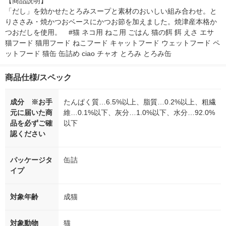
【商品説明】

「だし」を効かせたとろみスープと素材のおいしい組み合わせ。と
りささみ・焼かつおベースにかつお節を加えました。焼津産本格か
つおだしを使用。　#猫 ネコ用 ねこ用 ごはん 猫の餌 餌 えさ エサ 
猫フード 猫用フード ねこフード キャットフード ウェットフード ペ
ットフード 猫缶 缶詰め ciao チャオ とろみ とろみ缶
商品仕様/スペック
成分 ※お手
たんぱく質…6.5%以上、脂質…0.2%以上、粗繊
元に届いた商
維…0.1%以下、灰分…1.0%以下、水分…92.0%
品を必ずご確
以下
認ください
パッケージタ
缶詰
イプ
対象年齢
成猫
対象動物
猫