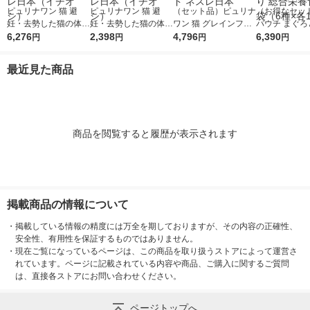
ピュリナワン 猫 避
ピュリナワン 猫 避
（セット品）ピュリナ
（お得なセッ
妊・去勢した猫の体重
妊・去勢した猫の体重
ワン 猫 グレインフリ
パウチ まぐろ
ケア チキン 2kg 3袋
6,276
ケア チキン 2kg 1袋
2,398
ー チキン ＋ 白身魚 1.
4,796
お かつお節 し
6,390
円
円
円
円
キャットフード ドラ
キャットフード ドラ
6kg 各1袋 キャットフ
さみ 舌平目 
イ ネスレ日本（イチ
イ ネスレ日本（イチ
ード ネスレ日本
入り 総合栄養食
最近見た商品
オシ）
オシ）
（6種×各12
商品を閲覧すると履歴が表示されます
掲載商品の情報について
・
掲載している情報の精度には万全を期しておりますが、その内容の正確性、
安全性、有用性を保証するものではありません。
・
現在ご覧になっているページは、この商品を取り扱うストアによって運営さ
れています。ページに記載されている内容や商品、ご購入に関するご質問
は、直接各ストアにお問い合わせください。
ページトップへ