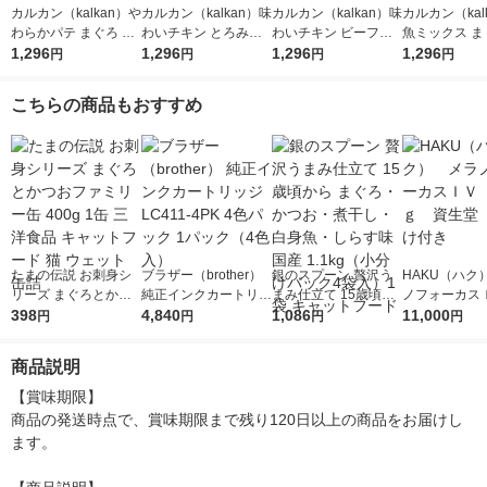
カルカン（kalkan）や
カルカン（kalkan）味
カルカン（kalkan）味
カルカン（kal
わらかパテ まぐろ た
わいチキン とろみ仕
わいチキン ビーフ入
魚ミックス ま
い入り 着色料・発色
1,296
立て 60g 12袋 マース
1,296
り とろみ仕立て 60g
1,296
かつお・たい入
1,296
円
円
円
円
剤 無添加 60g 12袋 キ
ジャパン キャットフ
12袋 マースジャパン
リー仕立て 60
ャットフード ウェッ
ード ウェット
キャットフード ウェ
キャットフード
こちらの商品もおすすめ
ト
ット
ット
たまの伝説 お刺身シ
ブラザー（brother）
銀のスプーン 贅沢う
HAKU（ハク
リーズ まぐろとかつ
純正インクカートリッ
まみ仕立て 15歳頃か
ノフォーカス
おファミリー缶 400g
398
ジ LC411-4PK 4色パ
4,840
ら まぐろ・かつお・
1,086
5ｇ 資生堂
11,000
円
円
円
円
1缶 三洋食品 キャッ
ック 1パック（4色
煮干し・白身魚・しら
付き
トフード 猫 ウェット
入）
す味 国産 1.1kg（小分
商品説明
缶詰
けパック4袋入）1袋
キャットフード
【賞味期限】

商品の発送時点で、賞味期限まで残り120日以上の商品をお届けし
ます。
