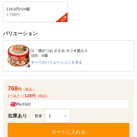
116.6円×24個
2,798円
お得
バリエーション
味：
焼かつお ささみ カツオ節入り
個数：
6個
すべてのバリエーションを見る
768
円
（税込）
128
1つあたり
円
（税込）
5
%
(33pt)
在庫あり
1
数量
カートに入れる