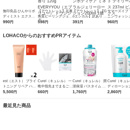
無印良品 ひんやりボ
【アウトレット】足裏
【アウトレット】【G
サマーズイブ 
ディミスト エクスト
角質ピーリングジェル
oエシカル】訳あり K
ニンウォッシュ
ラクール １５０ｍＬ
990
クラリティシャボンの
598
envue ジョンソンボ
391
マルスキン マ
960
円
円
円
円
良品計画
香り 120g EVERYYO
ディケア ミネラルジ
ネフィット デ
U（エブリユー） ドウ
ェリーローション200
バランス 237m
LOHACOからのおすすめPRアイテム
シシャ
ml 1個
ボックス
est（エスト） ブライ
Curel（キュレル） 一
Curel（キュレル） 潤
Curel（キュ
トニング リペア ハン
晩中指先までまるごと
浸保湿 バスタイム モ
ディローション
ドセラム おまけ付き
5,500
守る お手入れ底上げ
660
イストバリアクリーム
1,760
L+110mLセ
2,860
円
円
円
円
ハンドケアマスク Ｍ
つけかえ用 310g 花王
花王
敏感肌 乾燥ケア
最近見た商品