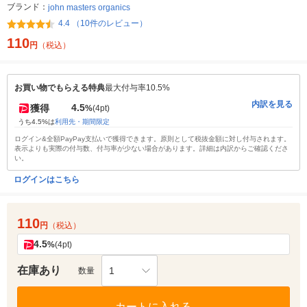
ブランド：
john masters organics
4.4 （10件のレビュー）
110
円
（税込）
お買い物でもらえる特典
最大付与率10.5%
内訳を見る
4.5
獲得
%
(4pt)
うち4.5%は
利用先・期間限定
ログイン&全額PayPay支払いで獲得できます。原則として税抜金額に対し付与されます。
表示よりも実際の付与数、付与率が少ない場合があります。詳細は内訳からご確認くださ
い。
ログインはこちら
110
円
（税込）
4.5
%
(4pt)
在庫あり
1
数量
カートに入れる