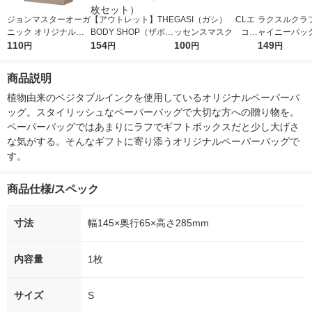
ジョンマスターオーガ
【アウトレット】THE
GASI（ガシ） CLエ
ラクスルクラフ
ニック オリジナルペ
BODY SHOP（ザボデ
ッセンスマスク コラ
ャイニーバッグ
ーパーバッグSS グレ
110
ィショップ） ラッピ
154
ーゲン 1枚入 青和通
100
LE(ブラック) 9
149
円
円
円
円
ー
ングセットS（10枚セ
商
19 1枚
ット）
商品説明
植物由来のベジタブルインクを使用しているオリジナルペーパーバ
ッグ。スタイリッシュなペーパーバッグで大切な方への贈り物を。
ペーパーバッグではあまりにラフでギフトボックスだと少し大げさ
な気がする。そんなギフトに寄り添うオリジナルペーパーバッグで
す。
商品仕様/スペック
寸法
幅145×奥行65×高さ285mm
内容量
1枚
サイズ
S