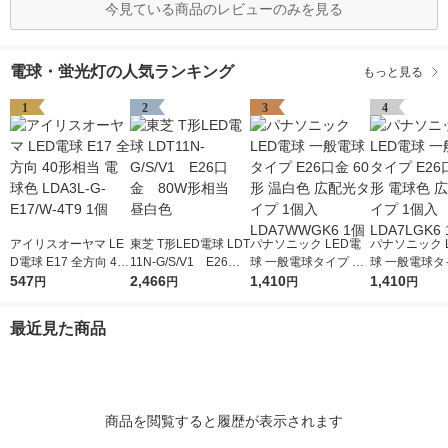
今見ている商品のレビューのみを見る
電球・蛍光灯の人気ランキング
もっと見る
1
2
3
4
アイリスオーヤマ LE
東芝 T形LED電球 LDT
パナソニック LED電
パナソニック 
D電球 E17 全方向 40
11N-G/S/V1 E26口
球 一般電球タイプ E2
球 一般電球タイ
形相当 電球色 LDA3L-
547
金 80W形相当 昼
2,466
6口金 60形 温白色 広
1,410
6口金 60形 
1,410
円
円
円
円
G-E17/W-4T9 1個
白色
配光タイプ 1個入 LD
配光タイプ 1個
A7WWGK6 1個
A7LGK6 1個
最近見た商品
商品を閲覧すると履歴が表示されます