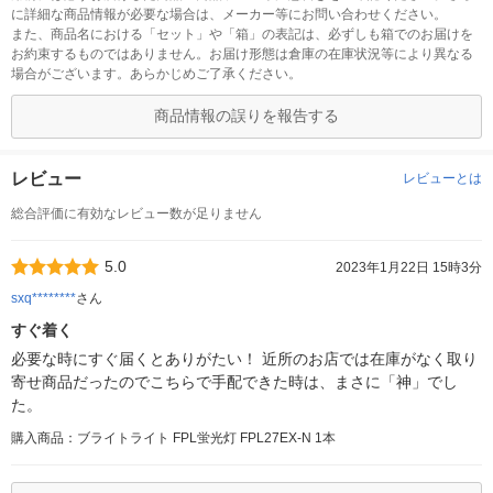
に詳細な商品情報が必要な場合は、メーカー等にお問い合わせください。
また、商品名における「セット」や「箱」の表記は、必ずしも箱でのお届けを
お約束するものではありません。お届け形態は倉庫の在庫状況等により異なる
場合がございます。あらかじめご了承ください。
商品情報の誤りを報告する
レビュー
レビューとは
総合評価に有効なレビュー数が足りません
5.0
2023年1月22日 15時3分
sxq********
さん
すぐ着く
必要な時にすぐ届くとありがたい！ 近所のお店では在庫がなく取り
寄せ商品だったのでこちらで手配できた時は、まさに「神」でし
た。
購入商品：ブライトライト FPL蛍光灯 FPL27EX-N 1本