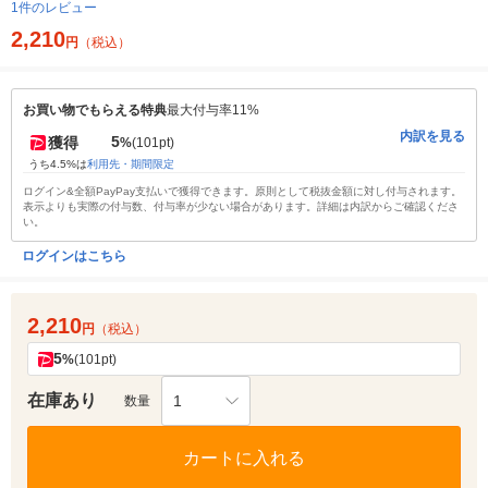
1件のレビュー
2,210
円
（税込）
お買い物でもらえる特典
最大付与率11%
内訳を見る
5
獲得
%
(101pt)
うち4.5%は
利用先・期間限定
ログイン&全額PayPay支払いで獲得できます。原則として税抜金額に対し付与されます。
表示よりも実際の付与数、付与率が少ない場合があります。詳細は内訳からご確認くださ
い。
ログインはこちら
2,210
円
（税込）
5
%
(101pt)
在庫あり
1
数量
カートに入れる