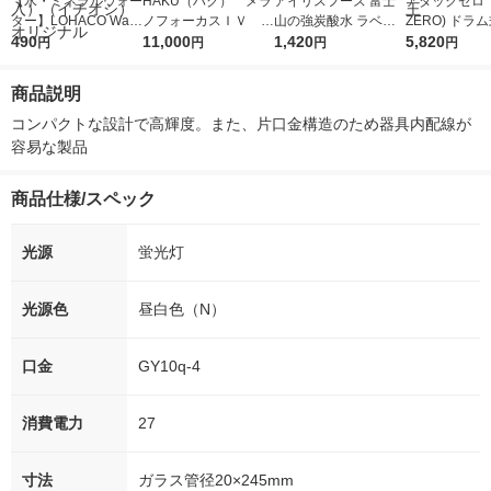
【水・ミネラルウォー
HAKU（ハク） メラ
アイリスフーズ 富士
アタックゼロ（A
ター】LOHACO Wate
ノフォーカスＩＶ 4
山の強炭酸水 ラベル
ZERO) ドラ
r（ロハコウォータ
490
5ｇ 資生堂 おまけ
11,000
レス 500ml 1箱（24
1,420
詰め替え メガ
5,820
円
円
円
円
ー）2L ラベルレス 1
付き
本入）
ボ 2300g 1
箱（5本入）（イチオ
個入) 洗濯洗剤
商品説明
シ） オリジナル
コンパクトな設計で高輝度。また、片口金構造のため器具内配線が
容易な製品
商品仕様/スペック
光源
蛍光灯
光源色
昼白色（N）
口金
GY10q-4
消費電力
27
寸法
ガラス管径20×245mm