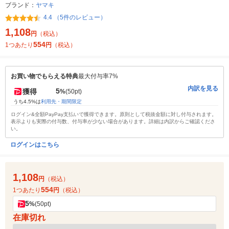
ブランド：
ヤマキ
4.4 （5件のレビュー）
1,108
円
（税込）
554
1つあたり
円
（税込）
お買い物でもらえる特典
最大付与率7%
内訳を見る
5
獲得
%
(50pt)
うち4.5%は
利用先・期間限定
ログイン&全額PayPay支払いで獲得できます。原則として税抜金額に対し付与されます。
表示よりも実際の付与数、付与率が少ない場合があります。詳細は内訳からご確認くださ
い。
ログインはこちら
1,108
円
（税込）
554
1つあたり
円
（税込）
5
%
(50pt)
在庫切れ