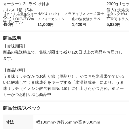
【水・ミネラルウォー
HAKU（ハク） メラ
アイリスフーズ 富士
アタックゼロ（A
ター】LOHACO Wate
ノフォーカスＩＶ 4
山の強炭酸水 ラベル
ZERO) ドラ
r（ロハコウォータ
490
5ｇ 資生堂 おまけ
11,000
レス 500ml 1箱（24
1,420
詰め替え メガ
5,820
円
円
円
円
ー）2L ラベルレス 1
付き
本入）
ボ 2300g 1
箱（5本入）（イチオ
個入) 洗濯洗剤
商品説明
シ） オリジナル
【賞味期限】

商品の発送時点で、賞味期限まで残り120日以上の商品をお届けし
ます。

【商品説明】

うま味リッチなかつお削り節（厚削り）。かつおを氷温帯でていね
いに解凍してうま味成分をキープする「氷温熟成法」により、うま
味リッチ（イノシン酸含有量No.1※）に仕上げたかつお節。※メー
カーかつお削りぶし商品中
商品仕様/スペック
寸法
幅190mm×奥行55mm×高さ300mm