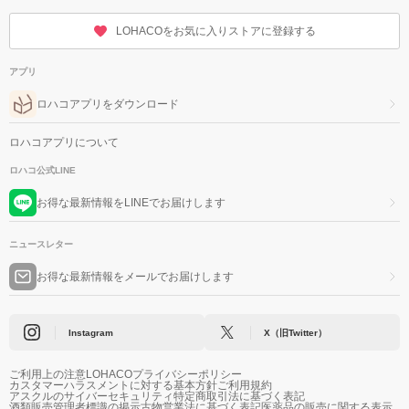
LOHACOをお気に入りストアに登録する
アプリ
ロハコアプリをダウンロード
ロハコアプリについて
ロハコ公式LINE
お得な最新情報をLINEでお届けします
ニュースレター
お得な最新情報をメールでお届けします
Instagram
X（旧Twitter）
ご利用上の注意
LOHACOプライバシーポリシー
カスタマーハラスメントに対する基本方針
ご利用規約
アスクルのサイバーセキュリティ
特定商取引法に基づく表記
酒類販売管理者標識の掲示
古物営業法に基づく表記
医薬品の販売に関する表示