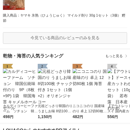
購入商品：ヤマキ 氷熟（ひょうじゅく） マイルド削り 30g 1セット（3個） 鰹
節
今見ている商品のレビューのみを見る
乾物・海苔の人気ランキング
もっと見る
1
2
3
4
カルディコーヒーファ
元祖どっさり韓国のり
ニコニコのり 国産味
【アウトレッ
ーム ソチョン 韓国
うましお味 8切100枚
のり 卓上 12切80枚 1
スイ 国内産カ
伝統味付のり 9P（8
498
チャック付き 1セット
1,150
個 海苔
482
かめ 1セット（
556
円
円
円
円
枚×9P) 1袋 韓国海苔
（1個×2）オリオンジ
袋） 若布 
キャメルホールセール
ャコー
本産 三陸わ