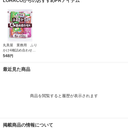
LOHACOからのおすすめPRアイテム
丸美屋 業務用 ふり
かけ4種詰め合わせ
1個（2.5g×40袋) 4
548
円
種アソート各10袋入
最近見た商品
商品を閲覧すると履歴が表示されます
掲載商品の情報について