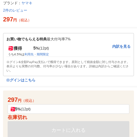
ブランド：
ヤマキ
2件のレビュー
297
円
（税込）
お買い物でもらえる特典
最大付与率7%
内訳を見る
5
獲得
%
(12pt)
うち4.5%は
利用先・期間限定
ログイン&全額PayPay支払いで獲得できます。原則として税抜金額に対し付与されます。
表示よりも実際の付与数、付与率が少ない場合があります。詳細は内訳からご確認くださ
い。
ログインはこちら
297
円
（税込）
5
%
(12pt)
在庫切れ
カートに入れる