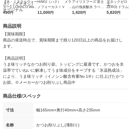
【水・ミネラルウォー
HAKU（ハク） メラ
アイリスフーズ 富士
アタックゼロ（A
ター】LOHACO Wate
ノフォーカスＩＶ 4
山の強炭酸水 ラベル
ZERO) ドラ
r（ロハコウォータ
490
5ｇ 資生堂 おまけ
11,000
レス 500ml 1箱（24
1,420
詰め替え メガ
5,820
円
円
円
円
ー）2L ラベルレス 1
付き
本入）
ボ 2300g 1
箱（5本入）（イチオ
個入) 洗濯洗剤
商品説明
シ） オリジナル
【賞味期限】

商品の発送時点で、賞味期限まで残り120日以上の商品をお届けし
ます。

【商品説明】

うま味リッチなかつお削り節。トッピングに最適です。かつおを氷
温帯でていねいに解凍してうま味成分をキープする「氷温熟成法」
により、うま味リッチ（イノシン酸含有量No.1※）に仕上げたかつ
お節。※メーカーかつお削りぶし商品中
商品仕様/スペック
寸法
幅165mm×奥行40mm×高さ235mm
名称
かつお削りぶし(薄削り)