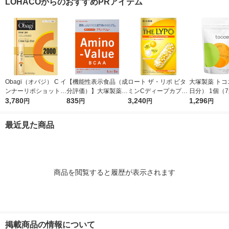
LOHACOからのおすすめPRアイテム
チオシ）
Obagi（オバジ） C イ
【機能性表示食品（成
ロート ザ・リポ ビタ
大塚製薬 トコ
ンナーリポショット 7
分評価）】大塚製薬
ミンCディープカプセ
日分） 1個（
0g×28本入 ロート製
3,780
アミノバリュー パウ
835
ル 1個 ロート製薬
3,240
サプリメント 
1,296
円
円
円
円
薬
ダー（1リットル用）
ール
1箱（5袋入）
最近見た商品
商品を閲覧すると履歴が表示されます
掲載商品の情報について