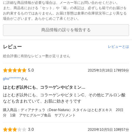
に詳細な商品情報が必要な場合は、メーカー等にお問い合わせください。
また、商品名における「セット」や「箱」の表記は、必ずしも箱でのお届けを
お約束するものではありません。お届け形態は倉庫の在庫状況等により異なる
場合がございます。あらかじめご了承ください。
商品情報の誤りを報告する
レビュー
レビューとは
総合評価に有効なレビュー数が足りません
5.0
2025年3月18日 17時59分
gho********
さん
はとむぎ以外にも、コラーゲンやビタミン…
はとむぎ以外にも、コラーゲンやビタミンC、その他ヒアルロン酸
なども含まれていて、お肌に効きそうです
購入商品：ディアナチュラ（Dear-Natura）スタイル はとむぎエキス 20日
分 1袋 アサヒグループ食品 サプリメント
3.0
2020年10月5日 10時57分