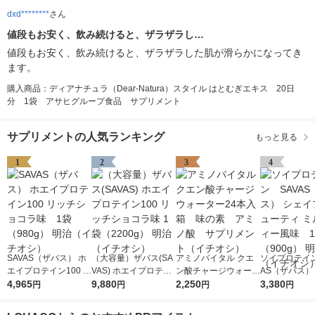
dxd********
さん
値段もお安く、飲み続けると、ザラザラし…
値段もお安く、飲み続けると、ザラザラした肌が滑らかになってき
ます。
購入商品：ディアナチュラ（Dear-Natura）スタイル はとむぎエキス 20日
分 1袋 アサヒグループ食品 サプリメント
サプリメントの人気ランキング
もっと見る
1
2
3
4
SAVAS（ザバス） ホ
（大容量）ザバス(SA
アミノバイタル クエ
ソイプロテイン
エイプロテイン100 リ
VAS) ホエイプロテイ
ン酸チャージウォータ
AS（ザバス）
ッチショコラ味 1袋
4,965
ン100 リッチショコラ
9,880
ー24本入箱 味の
2,250
プ＆ビューティ
3,380
円
円
円
円
（980g） 明治（イチ
味 1袋（2200g） 明治
素 アミノ酸 サプリ
クティー風味
オシ）
（イチオシ）
メント（イチオシ）
（900g） 明