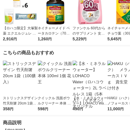
【ロハコ限定】大塚製
ネイチャーメイド ベ
ファンケル 60代から
ネイチャーメイ
薬 エクエルジュレ 6
ータカロテン（70日
のサプリメント 女性
チョウ葉（30
個 ＆ トコエル 1個(7
2,916
分） 1個（140粒） 大
1,260
用 栄養機能食品 15ー
5,229
セット（1個（
5,645
円
円
円
円
袋入) SOYJOY プラ
塚製薬 サプリメント
30日分 [ビタミンc ビ
×3） 機能性
ントベース ホワイト
タミンb ルテイン]
サプリメント 
こちらの商品もおすすめ
チョコ＆レモン付
薬
ストリックスデザイン
クイックル 洗面ボウ
【水・ミネラルウォー
HAKU（ハク
竹天削箸 20cm 1袋
ルクリーナー 本体 10
ター】LOHACO Wate
ノフォーカス
（100膳入）
358
0ml 1個 花王
598
r（ロハコウォータ
490
5ｇ 資生堂
11,000
円
円
円
円
ー）2L ラベルレス 1
付き
箱（5本入）（イチオ
商品説明
シ） オリジナル