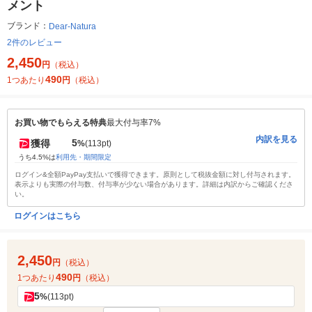
メント
ブランド：
Dear-Natura
2件のレビュー
2,450
円
（税込）
490
1つあたり
円
（税込）
お買い物でもらえる特典
最大付与率7%
内訳を見る
5
獲得
%
(113pt)
うち4.5%は
利用先・期間限定
ログイン&全額PayPay支払いで獲得できます。原則として税抜金額に対し付与されます。
表示よりも実際の付与数、付与率が少ない場合があります。詳細は内訳からご確認くださ
い。
ログインはこちら
2,450
円
（税込）
490
1つあたり
円
（税込）
5
%
(113pt)