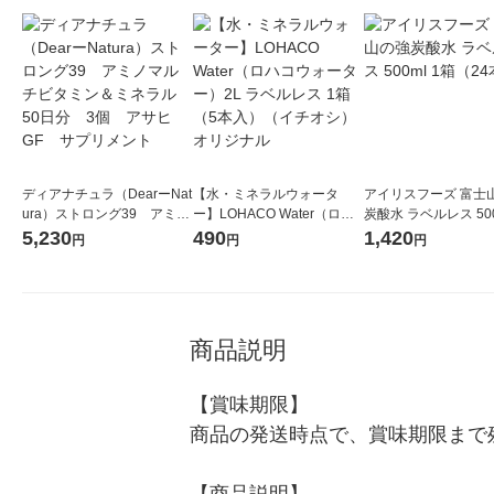
ディアナチュラ（DearーNat
【水・ミネラルウォータ
アイリスフーズ 富士
ura）ストロング39 アミノ
ー】LOHACO Water（ロハ
炭酸水 ラベルレス 500
マルチビタミン＆ミネラ
コウォーター）2L ラベルレ
箱（24本入）
5,230
490
1,420
円
円
円
ル 50日分 3個 アサヒG
ス 1箱（5本入）（イチオ
F サプリメント
シ） オリジナル
商品説明
【賞味期限】

商品の発送時点で、賞味期限まで残