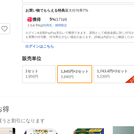
お買い物でもらえる特典
最大付与率7%
5
獲得
%
(171pt)
うち4.5%は
利用先・期間限定
ログイン&全額PayPay支払いで獲得できます。原則として税抜金額に対し付与
も実際の付与数、付与率が少ない場合があります。詳細は内訳からご確認くださ
ログインはこちら
販売単位
1セット
1,743.4円×3セット
1,845円×2セット
1,950円
5,230円
3,690円
お
お得
買うと割引になります