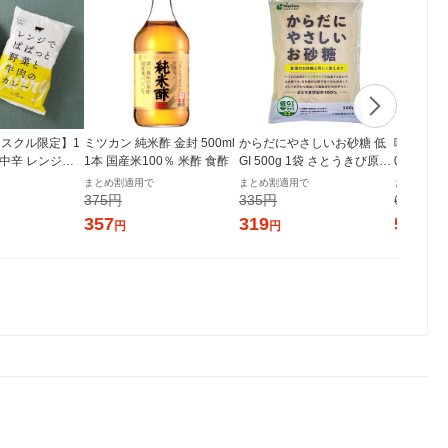
スクル限定】1
ミツカン 純米酢 金封 500ml
からだにやさしいお砂糖 低
味の素 
 中辛 レンジで
1本 国産米100％ 米酢 食酢
GI 500g 1袋 さとうきび原料
00g袋
菜と牛肉のカレ
100% チャック付き袋 大東
プの素
まとめ割適用で
まとめ割適用で
まとめ割適
個 オリジナル レト
製糖
375円
335円
609円
シ） オリジナ
357
319
579
円
円
円