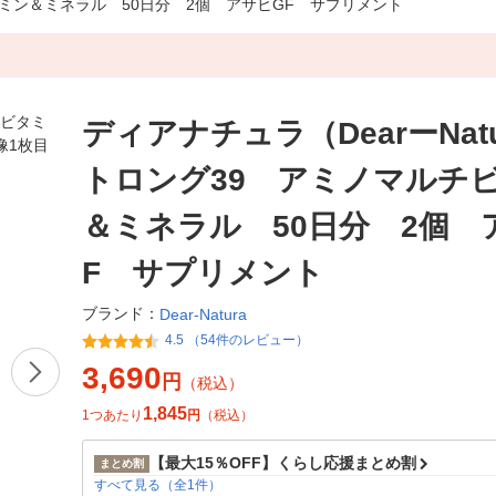
ビタミン＆ミネラル 50日分 2個 アサヒGF サプリメント
ディアナチュラ（DearーNat
トロング39 アミノマルチ
＆ミネラル 50日分 2個 
F サプリメント
ブランド：
Dear-Natura
4.5 （54件のレビュー）
3,690
円
（税込）
1,845
1つあたり
円
（税込）
【最大15％OFF】くらし応援まとめ割
まとめ割
すべて見る（全1件）