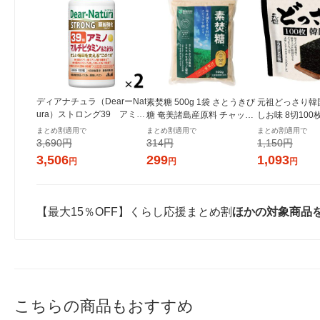
ディアナチュラ（DearーNat
素焚糖 500g 1袋 さとうきび
元祖どっさり韓
ura）ストロング39 アミノ
糖 奄美諸島産原料 チャック
しお味 8切100
マルチビタミン＆ミネラ
付き袋 大東製糖 砂糖
き 1セット（1
まとめ割適用で
まとめ割適用で
まとめ割適用で
ル 50日分 2個 アサヒG
ンジャコー
3,690円
314円
1,150円
F サプリメント
3,506
299
1,093
円
円
円
【最大15％OFF】くらし応援まとめ割
ほかの対象商品
こちらの商品もおすすめ