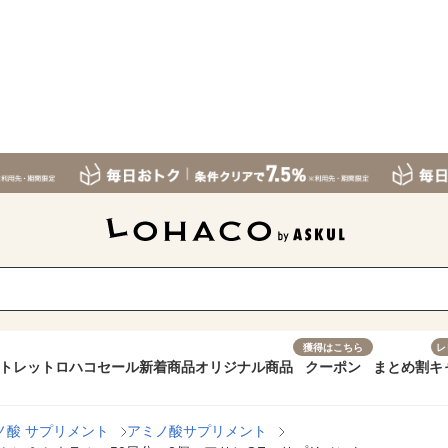
獲得はこちら
レ
トレット
ロハコセール
新着商品
オリジナル商品
クーポン
まとめ割
キ
ノ酸 サプリメント
アミノ酸サプリメント