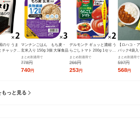
国のり うま
マンナンごはん もち麦・
デルモンテ ギュッと濃縮 う
【ロハコ・ア
枚 チャック付
玄米入り 150g 3個 大塚食品
らごしトマト 200g 1セット
パック4袋入
個×2）オリオ
（1個×2）キッコーマン 紙
ぱぱっと野
まとめ割適用で
まとめ割適用で
まとめ割適用で
パック
ー 180g 1
778円
266円
597円
ルト（イチオ
740
253
568
円
円
円
ル
をもっと見る