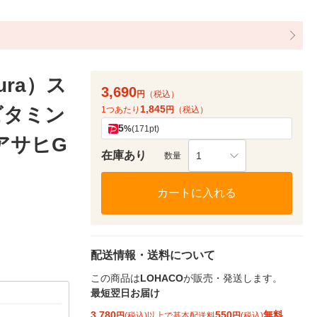
ura）ス
3,690
円
（税込）
1,845
ビタミン
1つあたり
円
（税込）
5
%
(171pt)
アサヒG
在庫あり
1
数量
カートに入れる
配送情報・送料について
この商品は
LOHACO
が販売・発送します。
最短翌日お届け
3,780
550
無料
円
(税込)以上で基本配送料
円
(税込)