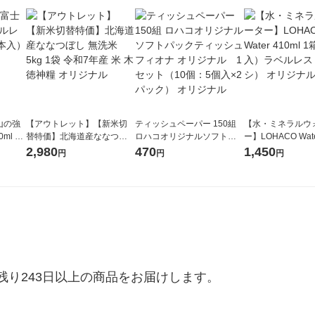
山の強
【アウトレット】【新米切
ティッシュペーパー 150組
【水・ミネラルウ
ml 1
替特価】北海道産ななつぼ
ロハコオリジナルソフトパ
ー】LOHACO Wate
し 無洗米 5kg 1袋 令和7年産
ックティッシュ フィオナ オ
1箱（20本入）ラ
2,980
470
1,450
円
円
円
米 木徳神糧 オリジナル
リジナル 1セット（10個：
（イチオシ） オ
5個入×2パック） オリジナ
ル
り243日以上の商品をお届けします。
