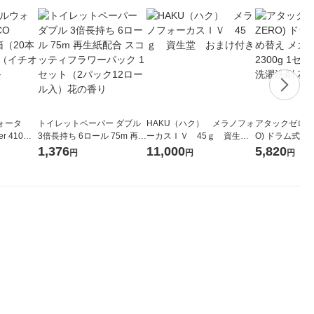
ォータ
トイレットペーパー ダブル
HAKU（ハク） メラノフォ
アタックゼロ（At
r 410ml
3倍長持ち 6ロール 75m 再生
ーカスＩＶ 45ｇ 資生
O) ドラム式専
ベルレス
紙配合 スコッティフラワー
堂 おまけ付き
ガジャンボ 230
1,376
11,000
5,820
円
円
円
リジナル
パック 1セット（2パック12
（2個入) 洗濯
ロール入）花の香り