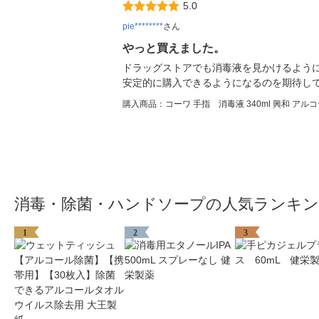
5.0
pie********
さん
やっと買えました。
ドラッグストアでも消毒液を見かけるよう
安定的に購入できるようになるのを期待し
購入商品：コーワ 手指 消毒液 340ml 興和 アルコー
消毒・除菌・ハンドソープの人気ランキ
1
2
3