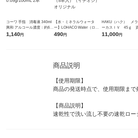
コーワ 手指 消毒液 340ml
【水・ミネラルウォータ
HAKU（ハク） メ
興和 アルコール濃度：約61
ー】LOHACO Water（ロハ
ーカスＩＶ 45ｇ 
v/v% ベンザルコニウム塩化
コウォーター）2L ラベルレ
堂 おまけ付き
1,140
490
11,000
円
円
円
物 0.05g/100mL 2本
ス 1箱（5本入）（イチオ
シ） オリジナル
商品説明
【使用期限】

商品の発送時点で、使用期限まで残
【商品説明】

速乾性で洗い流し不要の速乾ロー