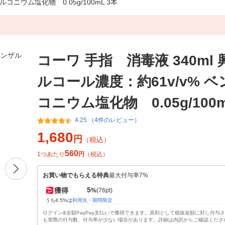
コニウム塩化物 0.05g/100mL 3本
コーワ 手指 消毒液 340ml 
ルコール濃度：約61v/v% 
コニウム塩化物 0.05g/100m
4.25 （4件のレビュー）
1,680
円
（税込）
560
1つあたり
円
（税込）
お買い物でもらえる特典
最大付与率7%
5
獲得
%
(76pt)
うち4.5%は
利用先・期間限定
ログイン&全額PayPay支払いで獲得できます。原則として税抜金額に対し付与
も実際の付与数、付与率が少ない場合があります。詳細は内訳からご確認くださ