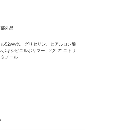
薬部外品
ル52w/v%、グリセリン、ヒアルロン酸
ルボキシビニルポリマー、2,2',2"-ニトリ
エタノール
7