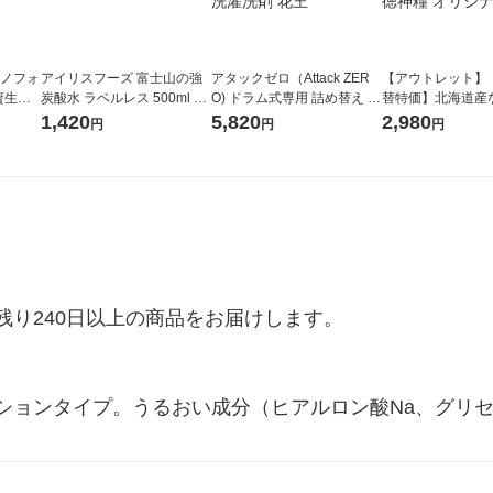
ラノフォ
アイリスフーズ 富士山の強
アタックゼロ（Attack ZER
【アウトレット】
資生
炭酸水 ラベルレス 500ml 1
O) ドラム式専用 詰め替え メ
替特価】北海道産
箱（24本入）
ガジャンボ 2300g 1セット
し 無洗米 5kg 1
1,420
5,820
2,980
円
円
円
（2個入) 洗濯洗剤 花王
米 木徳神糧 オリ
り240日以上の商品をお届けします。

ションタイプ。うるおい成分（ヒアルロン酸Na、グリ