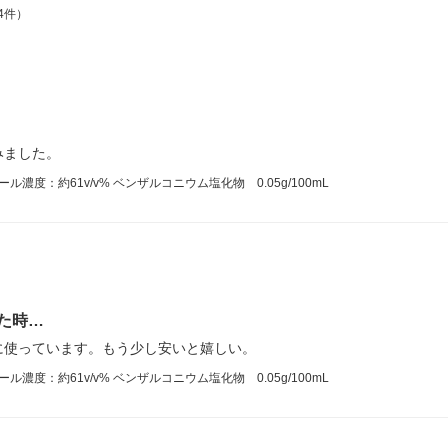
4件）
みました。
ル濃度：約61v/v% ベンザルコニウム塩化物 0.05g/100mL
た時…
に使っています。もう少し安いと嬉しい。
ル濃度：約61v/v% ベンザルコニウム塩化物 0.05g/100mL