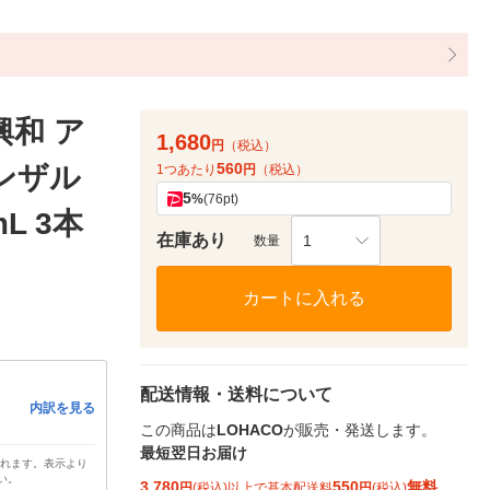
興和 ア
1,680
円
（税込）
560
ベンザル
1つあたり
円
（税込）
5
%
(76pt)
L 3本
在庫あり
1
数量
カートに入れる
配送情報・送料について
内訳を見る
この商品は
LOHACO
が販売・発送します。
最短翌日お届け
されます。表示より
い。
3,780
550
無料
円
(税込)以上で基本配送料
円
(税込)