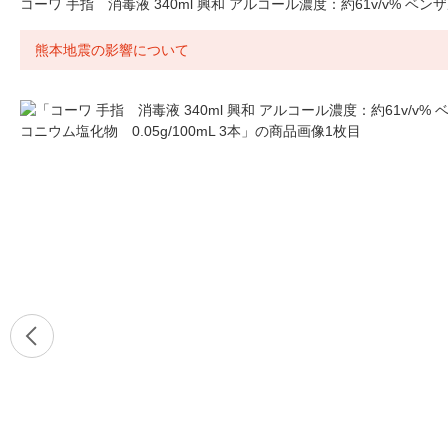
コーワ 手指 消毒液 340ml 興和 アルコール濃度：約61v/v% ベンザル
熊本地震の影響について