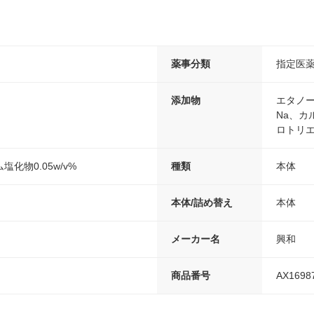
薬事分類
指定医
添加物
エタノー
Na、カ
ロトリ
化物0.05w/v%
種類
本体
本体/詰め替え
本体
メーカー名
興和
商品番号
AX1698