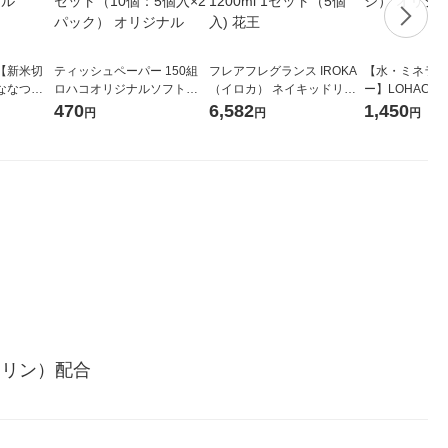
【新米切
ティッシュペーパー 150組
フレアフレグランス IROKA
【水・ミネラル
ななつぼ
ロハコオリジナルソフトパ
（イロカ） ネイキッドリリ
ー】LOHACO Wa
袋 令和7年産
ックティッシュ フィオナ オ
ーの香り 柔軟剤 詰め替え 超
1箱（20本入
470
6,582
1,450
円
円
円
ジナル
リジナル 1セット（10個：
特大 1200ml 1セット（5個
（イチオシ） 
5個入×2パック） オリジナ
入) 花王
ル
セリン）配合