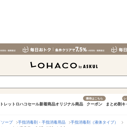
獲得はこちら
レ
トレット
ロハコセール
新着商品
オリジナル商品
クーポン
まとめ割
キ
ドソープ
手指消毒剤・手指消毒用品
手指消毒剤（液体タイプ）