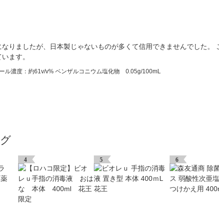
になりましたが、日本製じゃないものが多くて信用できませんでした。 
ています。
ル濃度：約61v/v% ベンザルコニウム塩化物 0.05g/100mL
ング
4
5
6