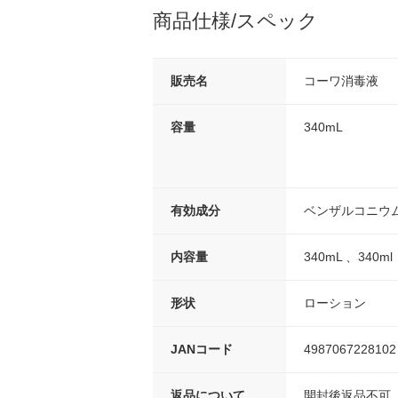
商品仕様/スペック
販売名
コーワ消毒液
容量
340mL
有効成分
ベンザルコニウム塩
内容量
340mL 、340ml
形状
ローション
JANコード
4987067228102
返品について
開封後返品不可