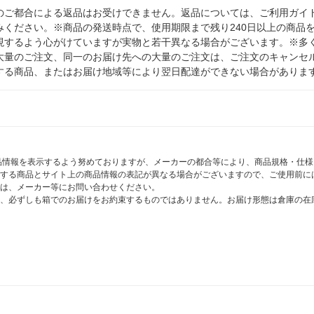
のご都合による返品はお受けできません。返品については、ご利用ガイ
みください。※商品の発送時点で、使用期限まで残り240日以上の商品
現するよう心がけていますが実物と若干異なる場合がございます。※多
大量のご注文、同一のお届け先への大量のご注文は、ご注文のキャンセ
する商品、またはお届け地域等により翌日配達ができない場合がありま
商品情報を表示するよう努めておりますが、メーカーの都合等により、商品規格・仕
する商品とサイト上の商品情報の表記が異なる場合がございますので、ご使用前に
は、メーカー等にお問い合わせください。
、必ずしも箱でのお届けをお約束するものではありません。お届け形態は倉庫の在