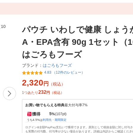
パウチ いわしで健康 しょうが
A・EPA含有 90g 1セット（
はごろもフーズ
はごろもフーズ
ブランド：
4.83 （12件のレビュー）
2,320
円
（税込）
232
1つあたり
円
（税込）
お買い物でもらえる特典
最大付与率7%
5
獲得
%
(107pt)
うち4.5%は
利用先・期間限定
ログイン&全額PayPay支払いで獲得できます。原則として税抜金額に対し付与
も実際の付与数、付与率が少ない場合があります。詳細は内訳からご確認くださ