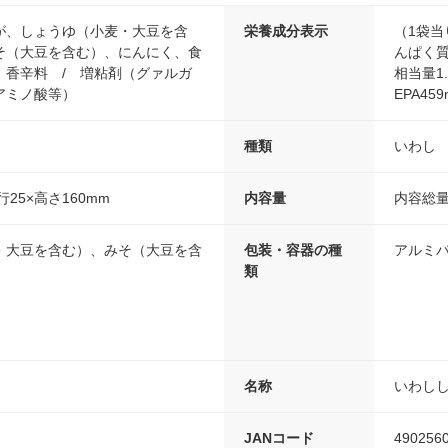
が、しょうゆ（小麦・大豆を含
栄養成分表示
（1袋当
そ（大豆を含む）、にんにく、食
んぱく質1
、香辛料 / 増粘剤（グァルガ
相当量1.
アミノ酸等）
EPA459
種類
いわし
行25×高さ160mm
内容量
内容総量
・大豆を含む）、みそ（大豆を含
包装・容器の種
アルミ
類
名称
いわし
JANコード
490256