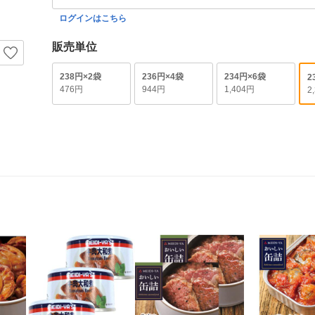
ログインはこちら
販売単位
238円×2袋
236円×4袋
234円×6袋
2
476円
944円
1,404円
2