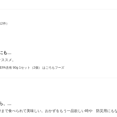
12件）
にも…
オススメ。
PA含有 90g 1セット（2個） はごろもフーズ
ら、…
骨まで食べられて美味しい。おかずをもう一品欲しい時や 防災用にも