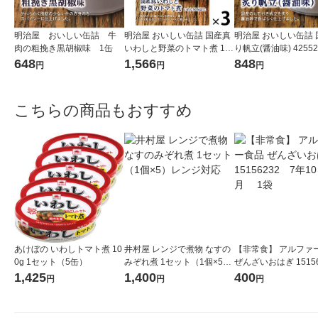
明治屋 おいしい缶詰 牛
明治屋 おいしい缶詰 国産真
明治屋 おいしい缶詰 
肉の粗挽き黒胡椒味 1缶
いわしと野菜のトマト煮 1セ
り帆立(醤油味) 42552
ット（3缶）
648
1,566
848
円
円
円
こちらの商品もおすすめ
あけぼの いわしトマト煮 10
井村屋 レンジで煮物 なすの
【非常食】 アルファ
0g 1セット（5缶）
みぞれ煮 1セット（1個×5）
ぜんざいおはぎ 1515
レンジ対応
7年10ヶ月 1袋
1,425
1,400
400
円
円
円