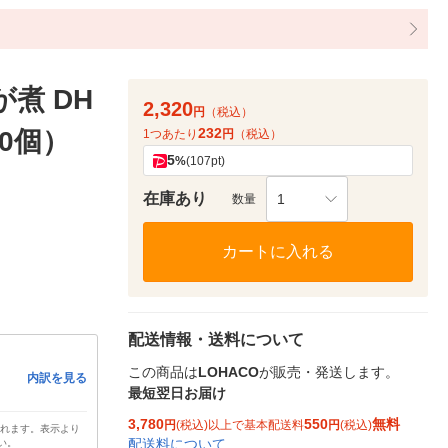
煮 DH
2,320
円
（税込）
232
10個）
1つあたり
円
（税込）
5
%
(107pt)
在庫あり
1
数量
カートに入れる
配送情報・送料について
この商品は
LOHACO
が販売・発送します。
内訳を見る
最短翌日お届け
3,780
550
無料
円
(税込)以上で基本配送料
円
(税込)
されます。表示より
配送料について
い。