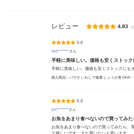
レビュー
4.83
（
5.0
mot********
さん
手軽に美味しい。価格も安くストック
手軽に美味しい。価格も安くストックにも
購入商品：パウチ いわしで健康 しょうが煮 DHA・E
5.0
yzc********
さん
お魚をあまり食べないので買ってみた
お魚をあまり食べないので買ってみたら、
て嬉しいです。また買いたいと思います。