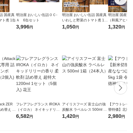
詰 国産真
明治屋 おいしい缶詰ＯＣ‐
明治屋 おいしい缶詰 国産真
明治屋 国産鶏
ト煮 1缶
Ａ 6缶セット
いわしと野菜のトマト煮 1セ
（和風アヒージ
ット（2缶）
（3缶）
3,996
1,050
1,320
円
円
円
ck ZER
フレアフレグランス IROKA
アイリスフーズ 富士山の強
【アウトレット
詰め替え メ
（イロカ） ネイキッドリリ
炭酸水 ラベルレス 500ml 1
替特価】北海道
 1セット
ーの香り 柔軟剤 詰め替え 超
箱（24本入）
し 無洗米 5kg
6,582
1,420
2,980
円
円
円
 花王
特大 1200ml 1セット（5個
米 木徳神糧 オ
入) 花王