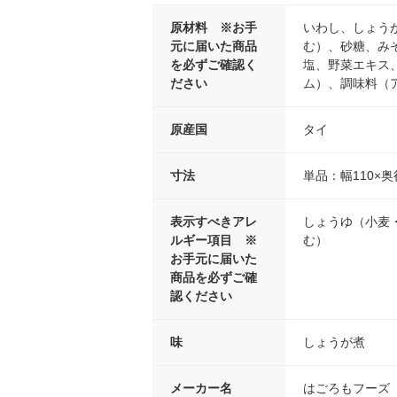
原材料 ※お手
いわし、しょう
元に届いた商品
む）、砂糖、み
を必ずご確認く
塩、野菜エキス
ださい
ム）、調味料（
原産国
タイ
寸法
単品：幅110×奥
表示すべきアレ
しょうゆ（小麦
ルギー項目 ※
む）
お手元に届いた
商品を必ずご確
認ください
味
しょうが煮
メーカー名
はごろもフーズ