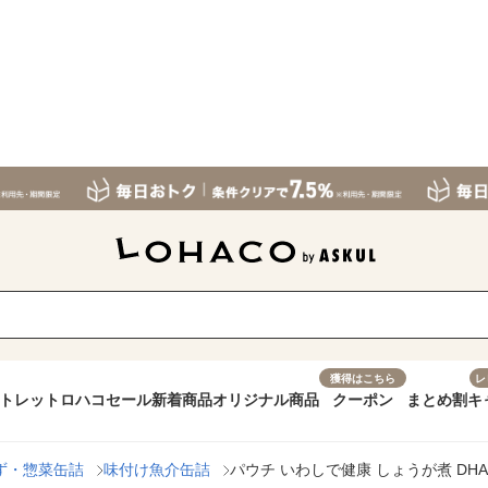
獲得はこちら
レ
トレット
ロハコセール
新着商品
オリジナル商品
クーポン
まとめ割
キ
ず・惣菜缶詰
味付け魚介缶詰
パウチ いわしで健康 しょうが煮 DHA