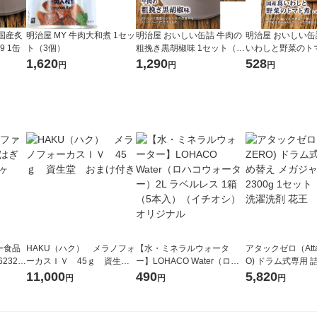
国産炙
明治屋 MY 牛肉大和煮 1セッ
明治屋 おいしい缶詰 牛肉の
明治屋 おいしい缶
9 1缶
ト（3個）
粗挽き黒胡椒味 1セット（2
いわしと野菜のトマ
缶）
1,620
1,290
528
円
円
円
ー食品
HAKU（ハク） メラノフォ
【水・ミネラルウォータ
アタックゼロ（Atta
6232
ーカスＩＶ 45ｇ 資生
ー】LOHACO Water（ロハ
O) ドラム式専用 
堂 おまけ付き
コウォーター）2L ラベルレ
ガジャンボ 2300g
11,000
490
5,820
円
円
円
ス 1箱（5本入）（イチオ
（2個入) 洗濯洗剤
シ） オリジナル