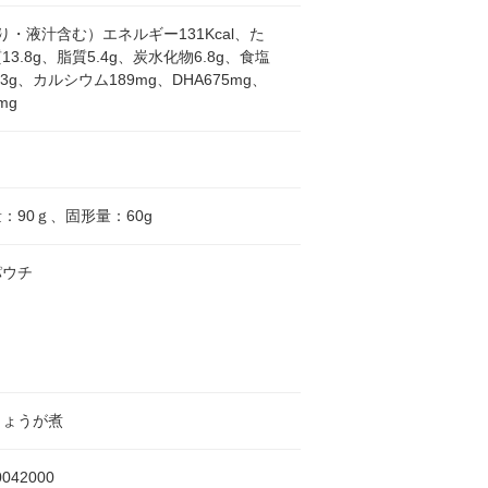
り・液汁含む）エネルギー131Kcal、た
3.8g、脂質5.4g、炭水化物6.8g、食塩
3g、カルシウム189mg、DHA675mg、
mg
：90ｇ、固形量：60g
パウチ
しょうが煮
0042000