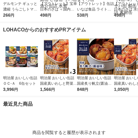
デルモンテ ギュッと
【アウトレット】宝幸
【アウトレット】缶詰
【アウトレッ
濃縮 うらごしトマト
日本のさば ＜国内さ
いなば食品 ライトツ
日本のさば 水
200g 1セット（1個×
266
ば国内製造＞ 190g 1
498
ナフレーク 70g 4缶入
538
不使用 ＜国内
498
円
円
円
円
2）キッコーマン 紙パ
セット（1缶×2） 缶詰
×1パック ツナ缶 油漬
内製造＞ 190
ック
鯖缶 さば缶 サバ缶 魚
まぐろ缶
ト（1缶×2）
LOHACOからのおすすめPRアイテム
介缶詰 水煮
サバ缶 鯖缶 
素材缶
明治屋 おいしい缶詰
明治屋 おいしい缶詰
明治屋 おいしい缶詰
明治屋 おいし
ＯＣ‐Ａ 6缶セット
国産真いわしと野菜の
国産炙り帆立(醤油味)
国産真いわし
3,996
トマト煮 1セット（3
1,566
425529 1缶
848
トマト煮 1セ
1,050
円
円
円
円
缶）
缶）
最近見た商品
商品を閲覧すると履歴が表示されます