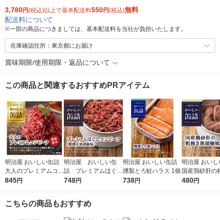
3,780
550
無料
円
(税込)以上で基本配送料
円
(税込)
配送料について
※
一部の商品につきましては、基本配送料を当社が負担いたします。
在庫確認住所：東京都にお届け
賞味期限/使用期限・返品について
この商品と関連するおすすめPRアイテム
明治屋 おいしい缶詰
明治屋 おいしい缶
明治屋 おいしい缶詰
明治屋 おいし
大人のプレミアムコン
詰 プレミアムほぐし
燻製とろ鮭ハラス 1個
国産鶏砂肝の
ビーフ 燻製風味 1個
845
コンビーフ 1缶
748
738
胡椒味 1個
480
円
円
円
円
こちらの商品もおすすめ