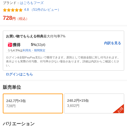
ブランド：
はごろもフーズ
4.8 （51件のレビュー）
728
円
（税込）
お買い物でもらえる特典
最大付与率7%
内訳を見る
5
獲得
%
(32pt)
うち4.5%は
利用先・期間限定
ログイン&全額PayPay支払いで獲得できます。原則として税抜金額に対し付与されます。
表示よりも実際の付与数、付与率が少ない場合があります。詳細は内訳からご確認くださ
い。
ログインはこちら
販売単位
240.2円×15缶
242.7円×3缶
3,602円
728円
お得
バリエーション