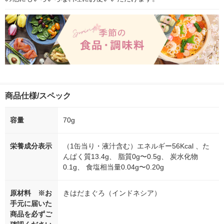
商品仕様/スペック
容量
70g
栄養成分表示
（1缶当り・液汁含む）エネルギー56Kcal 、た
んぱく質13.4g、 脂質0g〜0.5g、 炭水化物
0.1g、 食塩相当量0.04g〜0.20g
原材料 ※お
きはだまぐろ（インドネシア）
手元に届いた
商品を必ずご