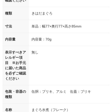
確認ください
種類
きはだまぐろ
寸法
単品：幅77×奥行77×高さ85mm
内容量
内容量：70g
表示すべきア
無し
レルギー項
目 ※お手元
に届いた商品
を必ずご確認
ください
包装・容器の
缶胴：ブリキ、アルミ 缶蓋：ブリキ
種類
名称
まぐろ水煮（フレーク）