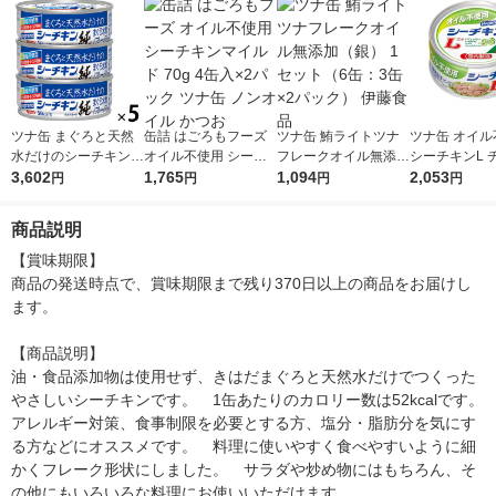
ツナ缶 まぐろと天然
缶詰 はごろもフーズ
ツナ缶 鮪ライトツナ
ツナ缶 オイル
水だけのシーチキン
オイル不使用 シーチ
フレークオイル無添加
シーチキンL 
純 食品添加物＆オイ
3,602
キンマイルド 70g 4缶
1,765
（銀） 1セット（6
1,094
タイプ 140g
2,053
円
円
円
円
ル不使用 3缶パック 1
入×2パック ツナ缶 ノ
缶：3缶×2パック） 伊
（5缶） はご
セット（5個） はごろ
ンオイル かつお
藤食品
ズ
商品説明
もフーズ
【賞味期限】

商品の発送時点で、賞味期限まで残り370日以上の商品をお届けし
ます。

【商品説明】

油・食品添加物は使用せず、きはだまぐろと天然水だけでつくった
やさしいシーチキンです。　1缶あたりのカロリー数は52kcalです。
アレルギー対策、食事制限を必要とする方、塩分・脂肪分を気にす
る方などにオススメです。　料理に使いやすく食べやすいように細
かくフレーク形状にしました。　サラダや炒め物にはもちろん、そ
の他にもいろいろな料理にお使いいただけます。