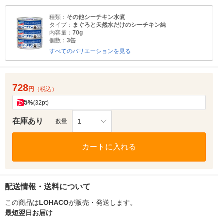
種類：
その他シーチキン水煮
タイプ：
まぐろと天然水だけのシーチキン純
内容量：
70g
個数：
3缶
すべてのバリエーションを見る
728
円
（税込）
5
%
(32pt)
在庫あり
1
数量
カートに入れる
配送情報・送料について
この商品は
LOHACO
が販売・発送します。
最短翌日お届け