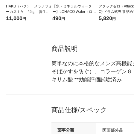
HAKU（ハク） メラノフォ
【水・ミネラルウォータ
アタックゼロ（Attack
ーカスＩＶ 45ｇ 資生
ー】LOHACO Water（ロハ
O) ドラム式専用 詰め
堂 おまけ付き
コウォーター）2L ラベルレ
ガジャンボ 2300g 1
11,000
490
5,820
円
円
円
ス 1箱（5本入）（イチオ
（2個入) 洗濯洗剤 花
シ） オリジナル
商品説明
簡単なのに本格的なメンズ高機能
そばかすを防ぐ）。コラーゲンＧ
キサム酸 **効能評価試験済み
商品仕様/スペック
薬事分類
医薬部外品