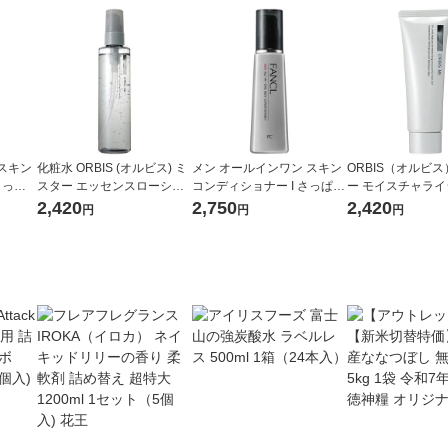
スキン
化粧水 ORBIS (オルビス) ミ
メン オールインワン スキン
ORBIS（オルビス
しっと
スター エッセンスローショ
コンディショナー I さっぱり
ー モイスチャラ
品 オー
ン ボトル入り 180mL オール
1本 [FANCL 化粧品 オールイ
リーム 50g （男
2,420
2,750
2,420
円
円
円
用]
インワン メンズ
ンワンジェル 男性用]
ム）