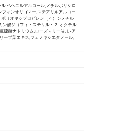
ール,ベヘニルアルコール,メチルポリシロ
オレフィンオリゴマー,ステアリルアルコー
７）ポリオキシプロピレン（４）ジメチル
タミン酸ジ（フィトステリル・２-オクチル
亜硫酸ナトリウム,ローズマリー油,Ｌ-ア
リーブ葉エキス,フェノキシエタノール,