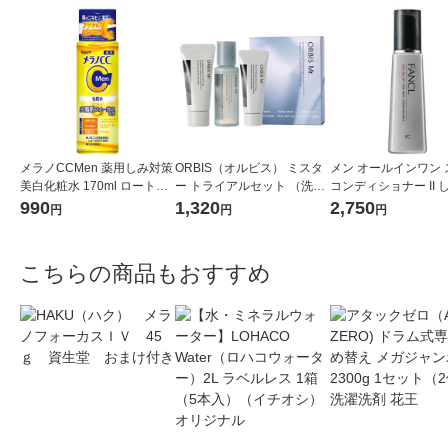
メラノCCMen 薬用しみ対策
ORBIS（オルビス） ミスタ
メン オールインワン 
美白化粧水 170ml ロート製
ー トライアルセット （洗顔
コンディショナー II 
薬
料・化粧水・クリーム）
り 1本 [FANCL 化粧
990
1,320
2,750
円
円
円
ルインワンジェル 男性
こちらの商品もおすすめ