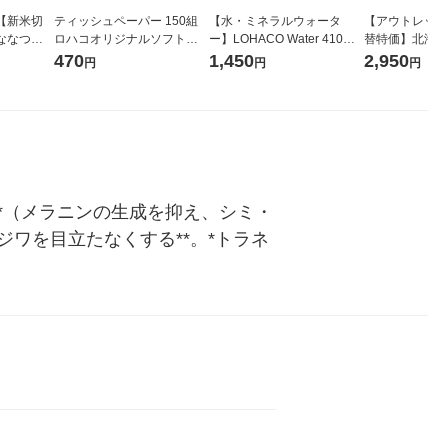
【新米切
ティッシュペーパー 150組
【水・ミネラルウォータ
【アウトレット
ななつぼ
ロハコオリジナルソフトパ
ー】LOHACO Water 410ml
替特価】北海道
袋 令和7年産
ックティッシュ フィオナ オ
1箱（20本入）ラベルレス
し 精白米 5kg
470
1,450
2,950
円
円
円
ジナル
リジナル 1セット（10個：
（イチオシ） オリジナル
米 木徳神糧 オ
5個入×2パック） オリジナ
ル
*（メラニンの生成を抑え、シミ・
ワを目立たなくする**。*トラネ