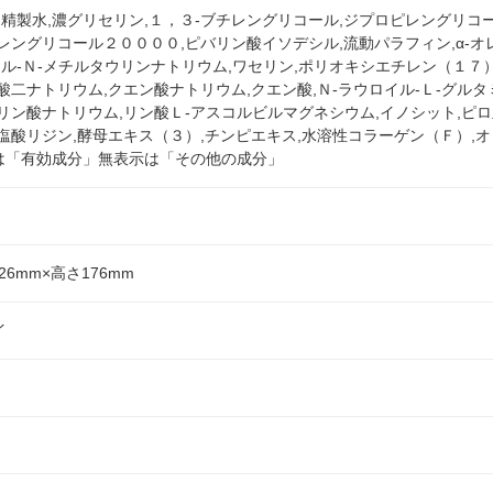
,精製水,濃グリセリン,１，３-ブチレングリコール,ジプロピレングリコ
レングリコール２００００,ピバリン酸イソデシル,流動パラフィン,α-
イル-Ｎ-メチルタウリンナトリウム,ワセリン,ポリオキシエチレン（１
酸二ナトリウム,クエン酸ナトリウム,クエン酸,Ｎ-ラウロイル-Ｌ-グル
リン酸ナトリウム,リン酸Ｌ-アスコルビルマグネシウム,イノシット,ピロ
塩酸リジン,酵母エキス（３）,チンピエキス,水溶性コラーゲン（Ｆ）,オ
*は「有効成分」無表示は「その他の成分」
26mm×高さ176mm
イ