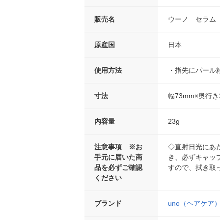
販売名
ウーノ セラム
原産国
日本
使用方法
・指先にパール
寸法
幅73mm×奥行き
内容量
23g
注意事項 ※お
◇直射日光にあ
手元に届いた商
き、必ずキャッ
品を必ずご確認
すので、拭き取
ください
ブランド
uno（ヘアケア