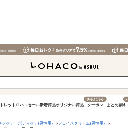
獲得はこちら
レ
トレット
ロハコセール
新着商品
オリジナル商品
クーポン
まとめ割
キ
キンケア・ボディケア(男性用)
フェイスクリーム(男性用)