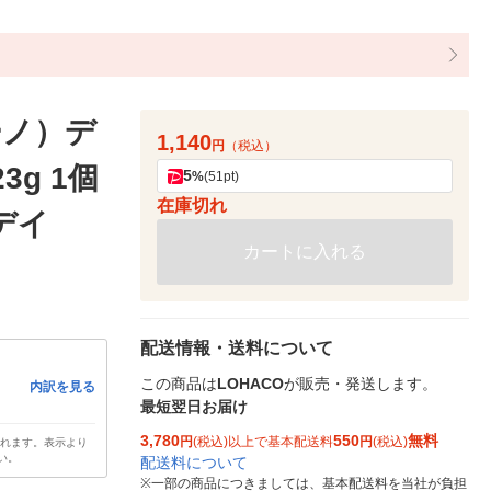
ーノ）デ
1,140
円
（税込）
g 1個
5
%
(51pt)
在庫切れ
デイ
カートに入れる
配送情報・送料について
この商品は
LOHACO
が販売・発送します。
内訳を見る
最短翌日お届け
3,780
550
無料
円
(税込)以上で基本配送料
円
(税込)
されます。表示より
い。
配送料について
※
一部の商品につきましては、基本配送料を当社が負担