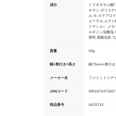
成分
トラネキサム酸*
キサン,ポリエチ
ル,Ｎ-ステアロ
エーテル,エデト
ドデシル）,メタ
ルギニン塩酸塩,
香料,黄酸化鉄 
質量
43g
幅×奥行き×高さ
幅73mm×奥行き
メーカー名
ファイントゥデ
JANコード
4901872471607
商品番号
AX15715