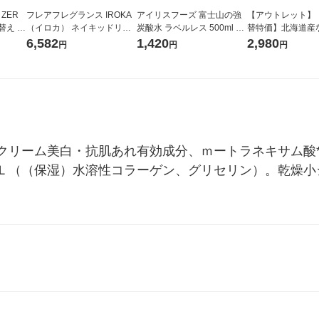
 ZER
フレアフレグランス IROKA
アイリスフーズ 富士山の強
【アウトレット】
替え メ
（イロカ） ネイキッドリリ
炭酸水 ラベルレス 500ml 1
替特価】北海道産
セット
ーの香り 柔軟剤 詰め替え 超
箱（24本入）
し 無洗米 5kg 1
6,582
1,420
2,980
円
円
円
王
特大 1200ml 1セット（5個
米 木徳神糧 オリ
入) 花王
クリーム美白・抗肌あれ有効成分、ｍートラネキサム酸
Ｌ（（保湿）水溶性コラーゲン、グリセリン）。乾燥小ジ