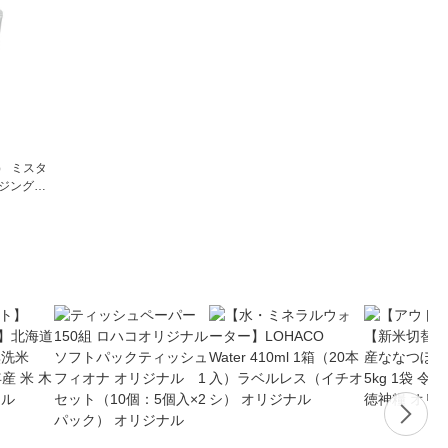
） ミスタ
イジングク
性用クリー