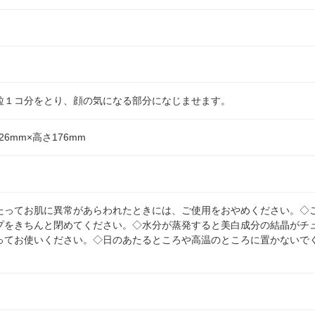
粒１コ分をとり、顔の気になる部分になじませます。
26mm×高さ176mm
たってお肌に異常があらわれたときには、ご使用をおやめください。◇
プをきちんと閉めてください。◇水分が蒸発すると美白成分の結晶がチ
ってお使いください。◇日のあたるところや高温のところに置かないで
）