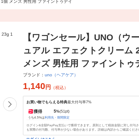
 1個 メンズ 男性用 ファイントゥデイ
【ワゴンセール】UNO（ウ
ュアル エフェクトクリーム 23
メンズ 男性用 ファイントゥ
uno（ヘアケア）
ブランド：
1,140
円
（税込）
お買い物でもらえる特典
最大付与率7%
5
獲得
%
(51pt)
うち4.5%は
利用先・期間限定
ログイン&全額PayPay支払いで獲得できます。原則として税抜金額に対し付与
も実際の付与数、付与率が少ない場合があります。詳細は内訳からご確認くださ