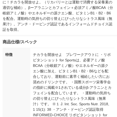
に！チカラを開放せよ。（リカバリーとは運動で消費する栄養素の
適切な補給）。βーアラニンとカフェイン＋必須アミノ酸BCAA（分
岐鎖アミノ酸）やエネルギーの源クエン酸、ビタミンB1・B2・B6
を配合。運動時の気持ちの切り替えにぴったりなシトラス風味（無
果汁）。アンチ・ドーピング認証であるインフォームドチョイス認
証を取得。
商品仕様/スペック
特徴
チカラを開放せよ プレワークアウトに ・リポ
ビタンショット for Sportsは、必要アミノ酸
BCAA（分岐鎖アミノ酸）やエネルギーの源ク
エン酸に加え、ビタミンB1・B2・B6などを配
合しており、運動前に素早く補給したい方にお
奨めのドリンクです。 ・国際スポーツ栄養学会
の指針に掲載※1されている成分β-アラニンとカ
フェインを配合しています。 ・運動時の気持ち
の切り替えにぴったりなシトラス風味（無果
汁）です。 ※１ J. Int. Soc. Sports Nutr. 2018,
1 15(1): 38 ・アンチ・ドーピング認証取得
INFORMED-CHOICE リポビタンショット for