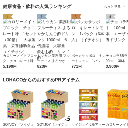
健康食品・飲料の人気ランキング
もっと見る
1
2
3
4
カロリーメイトブロッ
ミツカン 業務用 フル
ポッカサッポロ キレ
チョコラBBラ
ク チョコレート味
ーティス まろやかり
ートレモン 1パック
00mL 30本
1セット（30箱） 大
5,190
んご酢ドリンク 1000
823
（6本入）（イチオ
771
イ 栄養ドリ
3,900
円
円
円
円
塚製薬 栄養補助食品
ml ６倍濃縮 大容
シ）
（イチオシ）
量 飲むお酢 リンゴ
LOHACOからのおすすめPRアイテム
酢
SOYJOY（ソイジョ
SOYJOY（ソイジョ
ソイジョイ 5種アソー
カロリーメイ