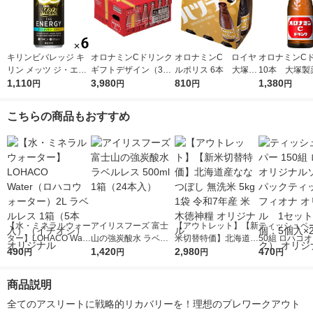
キリンビバレッジ キ
オロナミンCドリンク
オロナミンC ロイヤ
オロナミンC
リン メッツ ジ・エナ
ギフトデザイン（30
ルポリス 6本 大塚製
10本 大塚製
ジー 250ml 1セット
1,110
本入）1箱 大塚製薬
3,980
薬 栄養ドリンク
810
ドリンク（イ
1,380
円
円
円
円
（6缶）
こちらの商品もおすすめ
【水・ミネラルウォー
アイリスフーズ 富士
【アウトレット】【新
ティッシュペー
ター】LOHACO Wate
山の強炭酸水 ラベル
米切替特価】北海道産
50組 ロハコ
r（ロハコウォータ
490
レス 500ml 1箱（24
1,420
ななつぼし 無洗米 5k
2,980
ルソフトパッ
470
円
円
円
円
ー）2L ラベルレス 1
本入）
g 1袋 令和7年産 米 木
シュ フィオナ
箱（5本入）（イチオ
徳神糧 オリジナル
ナル 1セット
商品説明
シ） オリジナル
個：5個入×2
オリジナル
全てのアスリートに戦略的リカバリーを！理想のプレワークアウト