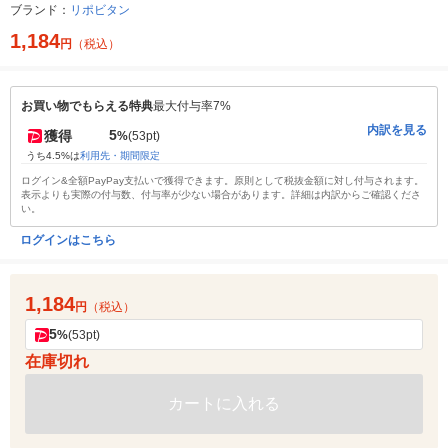
ブランド：
リポビタン
1,184
円
（税込）
お買い物でもらえる特典
最大付与率7%
内訳を見る
5
獲得
%
(53pt)
うち4.5%は
利用先・期間限定
ログイン&全額PayPay支払いで獲得できます。原則として税抜金額に対し付与されます。
表示よりも実際の付与数、付与率が少ない場合があります。詳細は内訳からご確認くださ
い。
ログインはこちら
1,184
円
（税込）
5
%
(53pt)
在庫切れ
カートに入れる