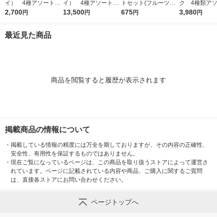
イ） 4種アソートセ
イ） 4種アソート
トセット(フルーツ＆
ク 4種類ア
ット 1箱（20本入）
2,700
1セット（1箱（20本
13,500
ベイクドチーズ・バナ
675
（チーズ・チ
3,980
円
円
円
円
大塚製薬
入）×5） 大塚製薬
ナ・ホワイトチョコ＆
ープル・バニラ
レモン・サツマイモ・
箱） 20 箱
最近見た商品
イチジク＆レーズン
薬 栄養補助食
各1本)
商品を閲覧すると履歴が表示されます
掲載商品の情報について
・
掲載している情報の精度には万全を期しておりますが、その内容の正確性、
安全性、有用性を保証するものではありません。
・
現在ご覧になっているページは、この商品を取り扱うストアによって運営さ
れています。ページに記載されている内容や商品、ご購入に関するご質問
は、直接各ストアにお問い合わせください。
ページトップへ