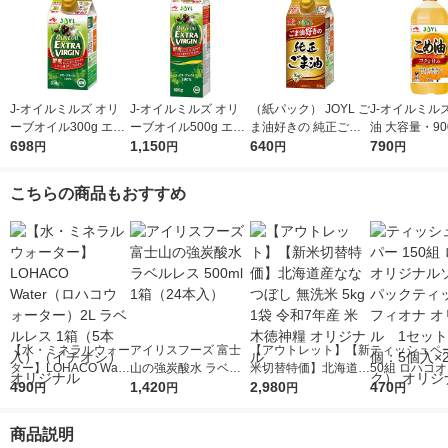
J-オイルミルズ オリ
J-オイルミルズ オリ
（紙パック） JOYL ご
J-オイルミル
ーブオイル300g エキ
ーブオイル500g エキ
ま油好きの 純正ごま
油 大容量・90
ストラバージン スペ
698
ストラバージン スペ
1,150
油 300g 1本 味の素 J-
640
ト 1本 JOYL
790
円
円
円
円
イン産オリーブ100%
イン産オリーブ100%
オイルミルズ
1本（紙パック） JOY
1本（紙パック） JOY
こちらの商品もおすすめ
L
L
【水・ミネラルウォー
アイリスフーズ 富士
【アウトレット】【新
ティッシュペー
ター】LOHACO Wate
山の強炭酸水 ラベル
米切替特価】北海道産
50組 ロハコ
r（ロハコウォータ
490
レス 500ml 1箱（24
1,420
ななつぼし 無洗米 5k
2,980
ルソフトパッ
470
円
円
円
円
ー）2L ラベルレス 1
本入）
g 1袋 令和7年産 米 木
シュ フィオナ
箱（5本入）（イチオ
徳神糧 オリジナル
ナル 1セット
商品説明
シ） オリジナル
個：5個入×2