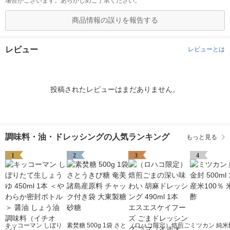
場合がございます。あらかじめご了承ください。
商品情報の誤りを報告する
レビュー
レビューとは
投稿されたレビューはまだありません。
調味料・油・ドレッシングの人気ランキング
もっと見る
1
2
3
4
キッコーマン しぼり
素焚糖 500g 1袋 さと
（ロハコ限定）焙煎ご
ミツカン 純米