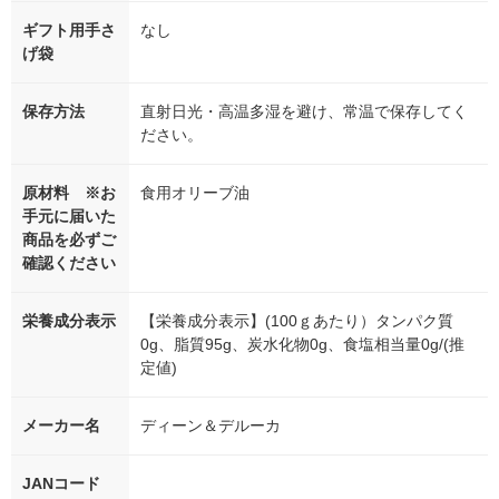
ギフト用手さ
なし
げ袋
保存方法
直射日光・高温多湿を避け、常温で保存してく
ださい。
原材料 ※お
食用オリーブ油
手元に届いた
商品を必ずご
確認ください
栄養成分表示
【栄養成分表示】(100ｇあたり）タンパク質
0g、脂質95g、炭水化物0g、食塩相当量0g/(推
定値)
メーカー名
ディーン＆デルーカ
JANコード