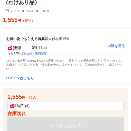
（わけあり品）
ブランド：
DEAN & DELUCA
1,555
円
（税込）
お買い物でもらえる特典
最大付与率16%
内訳を見る
5
獲得
%
(71pt)
うち4.5%は
利用先・期間限定
ログイン&全額PayPay支払いで獲得できます。原則として税抜金額に対し付与されます。
表示よりも実際の付与数、付与率が少ない場合があります。詳細は内訳からご確認くださ
い。
ログインはこちら
1,555
円
（税込）
5
%
(71pt)
在庫切れ
カートに入れる