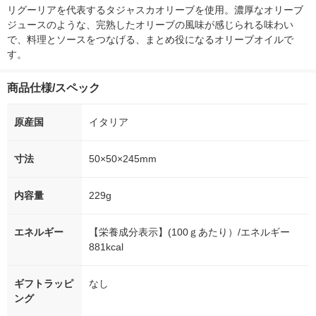
オリジナル
リグーリアを代表するタジャスカオリーブを使用。濃厚なオリーブ
ジュースのような、完熟したオリーブの風味が感じられる味わい
で、料理とソースをつなげる、まとめ役になるオリーブオイルで
す。
商品仕様/スペック
原産国
イタリア
寸法
50×50×245mm
内容量
229g
エネルギー
【栄養成分表示】(100ｇあたり）/エネルギー
881kcal
ギフトラッピ
なし
ング