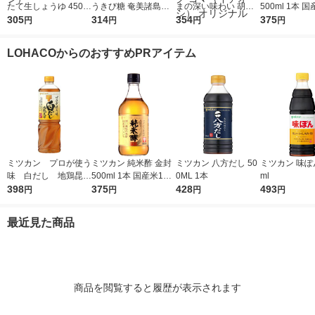
たて生しょうゆ 450m
うきび糖 奄美諸島産
まの深い味わい 胡麻
500ml 1本 国
l 1本 ＜やわらか密封
305
原料 チャック付き袋
314
ドレッシング 490ml 1
354
0％ 米酢 食酢
375
円
円
円
円
ボトル＞ 醤油 しょう
大東製糖 砂糖
本 エスエスケイフー
油 調味料（イチオ
ズ ごまドレッシング
LOHACOからのおすすめPRアイテム
シ）
ゴマ（イチオシ） オ
リジナル
ミツカン プロが使う
ミツカン 純米酢 金封
ミツカン 八方だし 50
ミツカン 味ぽん
味 白だし 地鶏昆
500ml 1本 国産米10
0ML 1本
ml
布 1L（1000ml）
398
0％ 米酢 食酢
375
428
493
円
円
円
円
1本
最近見た商品
商品を閲覧すると履歴が表示されます