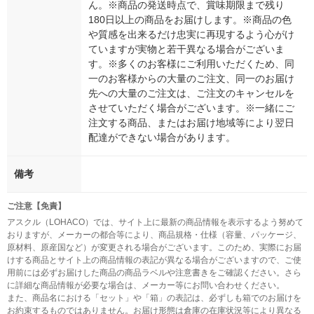
ん。※商品の発送時点で、賞味期限まで残り
180日以上の商品をお届けします。※商品の色
や質感を出来るだけ忠実に再現するよう心がけ
ていますが実物と若干異なる場合がございま
す。※多くのお客様にご利用いただくため、同
一のお客様からの大量のご注文、同一のお届け
先への大量のご注文は、ご注文のキャンセルを
させていただく場合がございます。※一緒にご
注文する商品、またはお届け地域等により翌日
配達ができない場合があります。
備考
ご注意【免責】
アスクル（LOHACO）では、サイト上に最新の商品情報を表示するよう努めて
おりますが、メーカーの都合等により、商品規格・仕様（容量、パッケージ、
原材料、原産国など）が変更される場合がございます。このため、実際にお届
けする商品とサイト上の商品情報の表記が異なる場合がございますので、ご使
用前には必ずお届けした商品の商品ラベルや注意書きをご確認ください。さら
に詳細な商品情報が必要な場合は、メーカー等にお問い合わせください。
また、商品名における「セット」や「箱」の表記は、必ずしも箱でのお届けを
お約束するものではありません。お届け形態は倉庫の在庫状況等により異なる