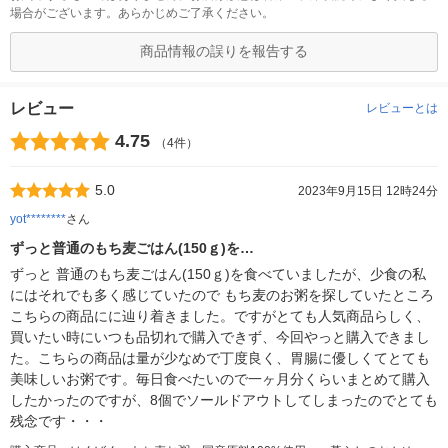
場合がございます。あらかじめご了承ください。
商品情報の誤りを報告する
レビュー
レビューとは
4.75
（4件）
5.0
2023年9月15日 12時24分
yot********
さん
ずっと普通のもち麦ごはん(150ｇ)を…
ずっと 普通のもち麦ごはん(150ｇ)を食べていましたが、少食の私
にはそれでも多く感じていたので もち麦のお粥を探していたところ
こちらの商品にに辿り着きました。ですがとても人気商品らしく、
買いたい時にいつも品切れで購入できず、今回やっと購入できまし
た。こちらの商品は量が少なめで丁度良く、胃腸に優しくてとても
美味しいお粥です。毎日食べたいので一ヶ月分くらいまとめて購入
したかったのですが、8個でソールドアウトしてしまったのでとても
残念です・・・