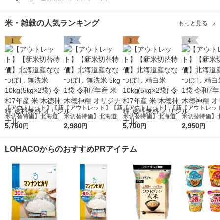
米・雑穀の人気ランキング
もっと見る
1
2
3
4
【アウトレット】【新
【アウトレット】【新
【アウトレット】【新
【アウトレッ
米切替特価】北海道産
米切替特価】北海道産
米切替特価】北海道産
米切替特価】
ななつぼし 無洗米 10
5,760
ななつぼし 無洗米 5k
2,980
ななつぼし 精白米 10
5,700
ななつぼし 精白
2,950
円
円
円
円
kg(5kg×2袋) 令和7年
g 1袋 令和7年産 米 木
kg(5kg×2袋) 令和7年
g 1袋 令和7年
産 米 木徳神糧 送料無
徳神糧 オリジナル
産 米 木徳神糧 送料無
徳神糧 オリジ
LOHACOからのおすすめPRアイテム
料 オリジナル
料 オリジナル