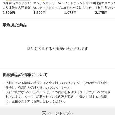
大塚食品 マンナンヒ
マンナンヒカリ 525
ソフトブラン玄米 800
日清エスニッ
カリ 1.5kg 大容量タイ
g(スティックタイプ)
g むらせ 1袋 むらせラ
トb (世界の
プ (通販用)
2,800
1パック（75g×7本
1,200
イス 水洗いなし 浸透
1,078
カー2種2食+
2,175
円
円
円
円
入） 大塚食品
なしOK
ップヌードル2
食 計8食)
最近見た商品
商品を閲覧すると履歴が表示されます
掲載商品の情報について
・
掲載している情報の精度には万全を期しておりますが、その内容の正確性、
安全性、有用性を保証するものではありません。
・
現在ご覧になっているページは、この商品を取り扱うストアによって運営さ
れています。ページに記載されている内容や商品、ご購入に関するご質問
は、直接各ストアにお問い合わせください。
ページトップへ