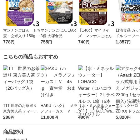
マンナンごはん もち
マンナンごはん 160g
【140g】マイサイ
日清食品 カッ
麦・玄米入り 150g 3
3個 大塚食品
ズ マンナンごはん
ドル シーフー
個 大塚食品
778
755
富山県産コシヒカリ
740
ドル ぶっこみ
1,857
円
円
円
円
小盛り 150kcal 3
ット（6個） 
食 大塚食品 パック
イス カップご
こちらの商品もおすすめ
ご飯
TTT 世界のお茶巡り
HAKU（ハク） メラ
【水・ミネラルウォー
アタックゼロ（A
東方美人茶 ティーバ
ノフォーカスＩＶ 4
ター】LOHACO Wate
ZERO) ドラ
ッグ 1袋（20バッグ
298
5ｇ 資生堂 おまけ
11,000
r（ロハコウォータ
490
詰め替え メガ
5,820
円
円
円
円
入）
付き
ー）2L ラベルレス 1
ボ 2300g 1
箱（5本入）（イチオ
個入) 洗濯洗剤
商品説明
シ） オリジナル