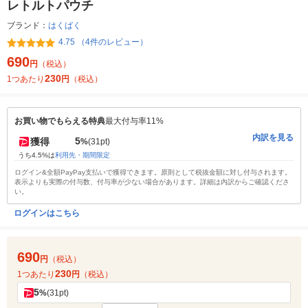
レトルトパウチ
ブランド：
はくばく
4.75 （4件のレビュー）
690
円
（税込）
230
1つあたり
円
（税込）
お買い物でもらえる特典
最大付与率11%
内訳を見る
5
獲得
%
(31pt)
うち4.5%は
利用先・期間限定
ログイン&全額PayPay支払いで獲得できます。原則として税抜金額に対し付与されます。
表示よりも実際の付与数、付与率が少ない場合があります。詳細は内訳からご確認くださ
い。
ログインはこちら
690
円
（税込）
230
1つあたり
円
（税込）
5
%
(31pt)