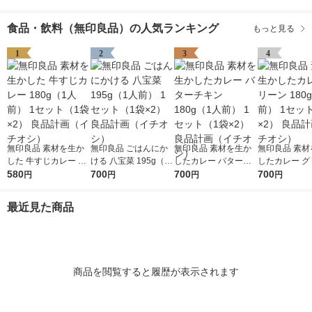
食品・飲料（無印良品）の人気ランキング
もっと見る
1
2
3
4
無印良品 素材を生か
無印良品 ごはんにか
無印良品 素材を生か
無印良品 素材
した 牛すじカレー 18
ける 八宝菜 195g（1
したカレー バターチ
したカレー グ
0g（1人前） 1セット
580
人前） 1セット（1袋×
700
キン 180g（1人前） 1
700
180g（1人前
700
円
円
円
円
（1袋×2） 良品計画
2） 良品計画（イチオ
セット（1袋×2） 良品
ト（1袋×2）
（イチオシ）
シ）
計画（イチオシ）
（イチオシ）
最近見た商品
商品を閲覧すると履歴が表示されます