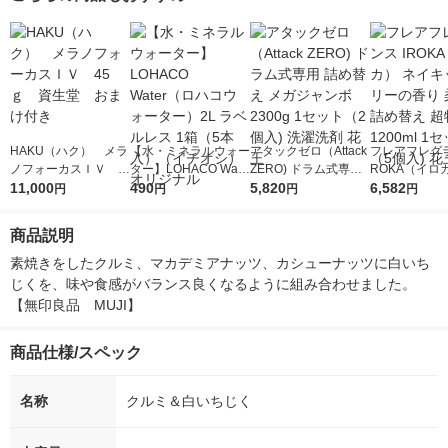
HAKU（ハク） メラ
【水・ミネラルウォー
アタックゼロ（Attack
フレアフレグラ
ノフォーカスＩＶ 4
ター】LOHACO Wate
ZERO) ドラム式専用
ROKA（イロ
5ｇ 資生堂 おまけ
11,000
r（ロハコウォータ
490
詰め替え メガジャン
5,820
イキッドリリ
6,582
円
円
円
円
付き
ー）2L ラベルレス 1
ボ 2300g 1セット（2
柔軟剤 詰め替
箱（5本入）（イチオ
個入) 洗濯洗剤 花王
大 1200ml 
商品説明
シ） オリジナル
（5個入) 花王
素焼きをしたクルミ、マカデミアナッツ、カシューナッツに白いち
じくを、味や食感がバランス良くなるように組み合わせました。
【無印良品　MUJI】
商品仕様/スペック
名称
クルミ＆白いちじく