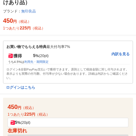
けあり品）
ブランド：
無印良品
450
円
（税込）
225
1つあたり
円
（税込）
お買い物でもらえる特典
最大付与率7%
内訳を見る
5
獲得
%
(20pt)
うち4.5%は
利用先・期間限定
ログイン&全額PayPay支払いで獲得できます。原則として税抜金額に対し付与されます。
表示よりも実際の付与数、付与率が少ない場合があります。詳細は内訳からご確認くださ
い。
ログインはこちら
450
円
（税込）
225
1つあたり
円
（税込）
5
%
(20pt)
在庫切れ