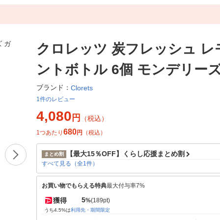
クロレッツ 炭フレッシュ レ
ントボトル 6個 モンデリーズ
ブランド：
Clorets
1件のレビュー
4,080
円
（税込）
680
1つあたり
円
（税込）
【最大15％OFF】くらし応援まとめ割
まとめ割
すべて見る（全1件）
お買い物でもらえる特典
最大付与率7%
5
獲得
%
(189pt)
うち4.5%は
利用先・期間限定