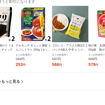
買うと割引になります
国のり うま
デルモンテ ギュッと濃縮 う
【ロハコ・アスクル限定】1
味の素 丸鶏
枚 チャック付
らごしトマト 200g 1セット
パック4袋入 中辛 レンジで
00g袋 鶏
個×2）オリオ
（1個×2）キッコーマン 紙
ぱぱっと野菜と牛肉のカレ
プの素
まとめ割適用で
まとめ割適用で
まとめ割適用で
パック
ー 180g 1個 オリジナル レト
266円
597円
609円
ルト（イチオシ） オリジナ
253
568
579
円
円
円
ル
をもっと見る