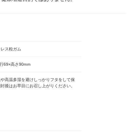
ーレス粒ガム
行69×高さ90mm
光や高温多湿を避けしっかりフタをして保
開封後はお早目にお召し上がりください。