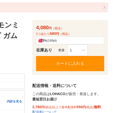
モンミ
4,080
円
（税込）
680
 ガム
1つあたり
円
（税込）
5
%
(189pt)
在庫あり
1
数量
カートに入れる
配送情報・送料について
この商品は
LOHACO
が販売・発送します。
最短翌日お届け
内訳を見る
3,780
550
無料
円
(税込)以上で基本配送料
円
(税込)
配送料について