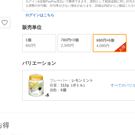
ログイン&全額PayPay支払いで獲得できます。原則として税抜金額に対し付与
も実際の付与数、付与率が少ない場合があります。詳細は内訳からご確認くださ
ログインはこちら
販売単位
1個
780円×3個
680円×6個
842円
2,340円
4,080円
お得
バリエーション
フレーバー：
レモンミント
容量：
112g（ボトル）
すべてのバリ
個数：
6個
お得