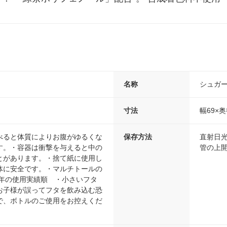
名称
シュガ
寸法
幅69×奥
べると体質によりお腹がゆるくな
保存方法
直射日
す。・容器は衝撃を与えると中の
管の上
とがあります。・捨て紙に使用し
体に安全です。・マルチトールの
8年の使用実績順 ・小さいフタ
お子様が誤ってフタを飲み込む恐
で、ボトルのご使用をお控えくだ