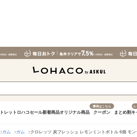
獲得はこちら
レ
トレット
ロハコセール
新着商品
オリジナル商品
クーポン
まとめ割
キ
ガム
ガム
クロレッツ 炭フレッシュ レモンミントボトル 6個 モン