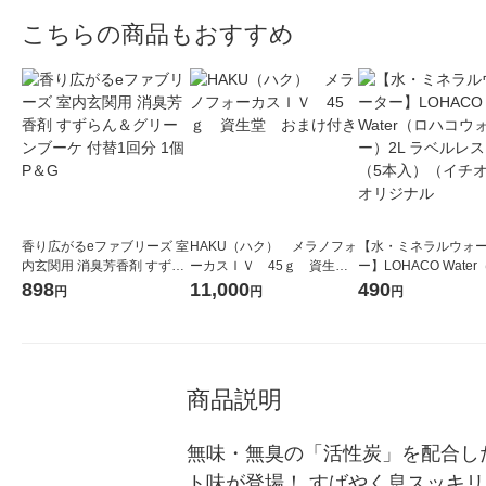
こちらの商品もおすすめ
香り広がるeファブリーズ 室
HAKU（ハク） メラノフォ
【水・ミネラルウォ
内玄関用 消臭芳香剤 すずら
ーカスＩＶ 45ｇ 資生
ー】LOHACO Wate
ん＆グリーンブーケ 付替1回
堂 おまけ付き
コウォーター）2L ラ
898
11,000
490
円
円
円
分 1個 P＆G
ス 1箱（5本入）（イ
シ） オリジナル
商品説明
無味・無臭の「活性炭」を配合し
ト味が登場！ すばやく息スッキリ