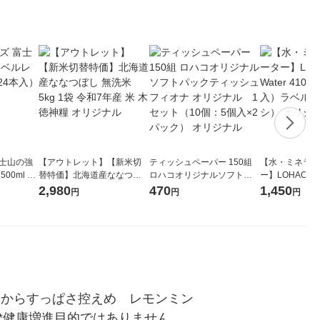
富士山の強
【アウトレット】【新米切
ティッシュペーパー 150組
【水・ミネラル
00ml 1
替特価】北海道産ななつぼ
ロハコオリジナルソフトパ
ー】LOHACO Wa
し 無洗米 5kg 1袋 令和7年産
ックティッシュ フィオナ オ
1箱（20本入
2,980
470
1,450
円
円
円
米 木徳神糧 オリジナル
リジナル 1セット（10個：
（イチオシ） 
5個入×2パック） オリジナ
ル
」からすっぱさ控えめ　レモンミン
 *健康増進目的ではありません。