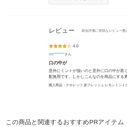
レビュー
総合評価に有効なレビュー数
4.0
chi********
さん
口の中が
意外にミントが強いのと意外に口の中が黒
配無用です。しかしこんなのを商品にする
購入商品：クロレッツ 炭フレッシュ レモンミントボ
この商品と関連するおすすめPRアイテム