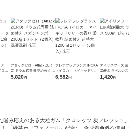
ータ
アタックゼロ（Attack ZER
フレアフレグランス IROKA
アイリスフーズ 
r（ロハ
O) ドラム式専用 詰め替え メ
（イロカ） ネイキッドリリ
炭酸水 ラベルレス 5
ベルレ
ガジャンボ 2300g 1セット
ーの香り 柔軟剤 詰め替え 超
箱（24本入）
5,820
6,582
1,420
円
円
円
チオ
（2個入) 洗濯洗剤 花王
特大 1200ml 1セット（5個
入) 花王
た噛み応えのある大粒ガム「クロレッツ 炭フレッシュ
 ！ 「緑茶ポリフェノール」配合*。 合成着色料不使用 