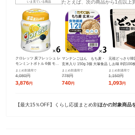
たとえば、次の商品から1点以上
いま見ている商品
クロレッツ 炭フレッシュ レ
マンナンごはん もち麦・
元祖どっさり韓
モンミントボトル 6個 モン
玄米入り 150g 3個 大塚食品
しお味 8切100
デリーズ ガム
き 1セット（1
まとめ割適用で
まとめ割適用で
まとめ割適用で
ンジャコー
4,080円
778円
1,150円
3,876
740
1,093
円
円
円
【最大15％OFF】くらし応援まとめ割
ほかの対象商品