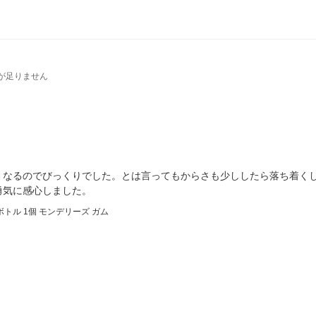
が足りません
くなるのでびっくりでした。とは言ってもからさも少ししたら落ち着く
勇気に感心しました。
トル 1個 モンデリーズ ガム