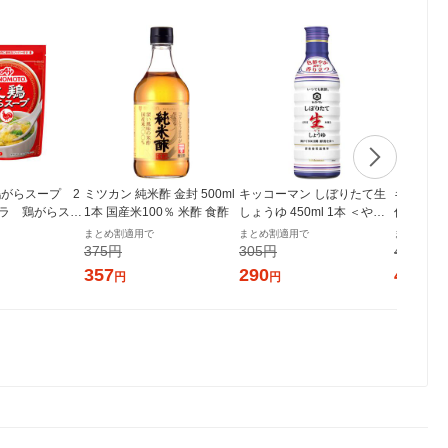
がらスープ 2
ミツカン 純米酢 金封 500ml
キッコーマン しぼりたて生
キッコー
ガラ 鶏がらスー
1本 国産米100％ 米酢 食酢
しょうゆ 450ml 1本 ＜やわ
仕込み 本み
らか密封ボトル＞ 醤油 しょ
【国産米1
まとめ割適用で
まとめ割適用で
まとめ割適
う油 調味料（イチオシ）
ん
375円
305円
426円
357
290
405
円
円
円