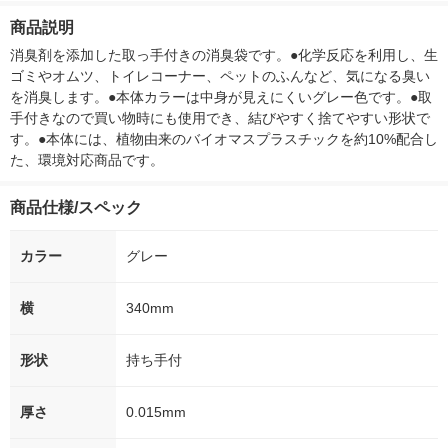
mm ストリックスデザ
煮
商品説明
イン
消臭剤を添加した取っ手付きの消臭袋です。●化学反応を利用し、生
ゴミやオムツ、トイレコーナー、ペットのふんなど、気になる臭い
を消臭します。●本体カラーは中身が見えにくいグレー色です。●取
手付きなので買い物時にも使用でき、結びやすく捨てやすい形状で
す。●本体には、植物由来のバイオマスプラスチックを約10%配合し
た、環境対応商品です。
商品仕様/スペック
カラー
グレー
横
340mm
形状
持ち手付
厚さ
0.015mm