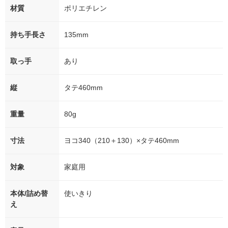
材質
ポリエチレン
持ち手長さ
135mm
取っ手
あり
縦
タテ460mm
重量
80g
寸法
ヨコ340（210＋130）×タテ460mm
対象
家庭用
本体/詰め替
使いきり
え