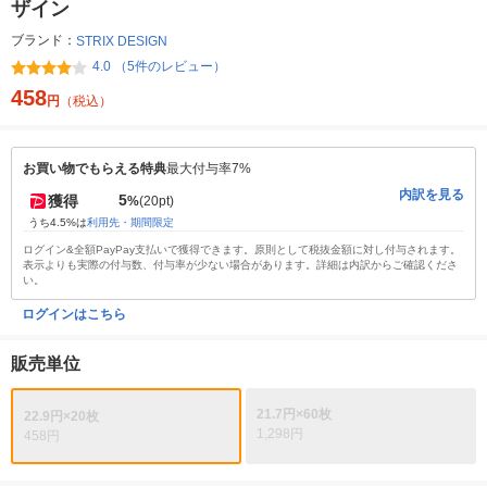
ザイン
ブランド：
STRIX DESIGN
4.0 （5件のレビュー）
458
円
（税込）
お買い物でもらえる特典
最大付与率7%
内訳を見る
5
獲得
%
(20pt)
うち4.5%は
利用先・期間限定
ログイン&全額PayPay支払いで獲得できます。原則として税抜金額に対し付与されます。
表示よりも実際の付与数、付与率が少ない場合があります。詳細は内訳からご確認くださ
い。
ログインはこちら
販売単位
21.7円×60枚
22.9円×20枚
1,298円
458円