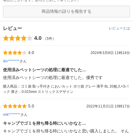
場合がございます。あらかじめご了承ください。
商品情報の誤りを報告する
レビュー
レビューとは
4.0
（5件）
4.0
2024年3月8日 11時14分
div********
さん
使用済みペットシーツの処理に最適でした…
使用済みペットシーツの処理に最適でした。優秀です
購入商品：ゴミ袋 取っ手付き においカット ポリ袋 グレー 薄手 8L 20枚入×3パ
ック 厚さ：0.015mm ストリックスデザイン
5.0
2022年11月21日 15時17分
mik********
さん
キャンプでゴミを持ち帰る時にいいかなと…
キャンプでゴミを持ち帰る時にいいかなと思い購入しました。 そん