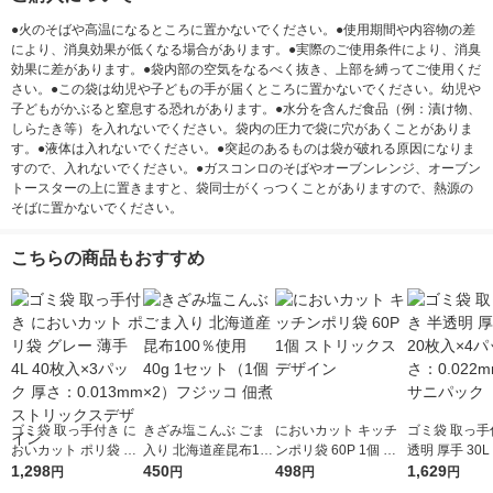
●火のそばや高温になるところに置かないでください。●使用期間や内容物の差
により、消臭効果が低くなる場合があります。●実際のご使用条件により、消臭
効果に差があります。●袋内部の空気をなるべく抜き、上部を縛ってご使用くだ
さい。●この袋は幼児や子どもの手が届くところに置かないでください。幼児や
子どもがかぶると窒息する恐れがあります。●水分を含んだ食品（例：漬け物、
しらたき等）を入れないでください。袋内の圧力で袋に穴があくことがありま
す。●液体は入れないでください。●突起のあるものは袋が破れる原因になりま
すので、入れないでください。●ガスコンロのそばやオーブンレンジ、オーブン
トースターの上に置きますと、袋同士がくっつくことがありますので、熱源の
そばに置かないでください。
こちらの商品もおすすめ
ゴミ袋 取っ手付き に
きざみ塩こんぶ ごま
においカット キッチ
ゴミ袋 取っ手
おいカット ポリ袋 グ
入り 北海道産昆布10
ンポリ袋 60P 1個 ス
透明 厚手 30L
レー 薄手 4L 40枚入×
1,298
0％使用 40g 1セット
450
トリックスデザイン
498
×4パック 厚さ：
1,629
円
円
円
円
3パック 厚さ：0.013
（1個×2）フジッコ 佃
mm 日本サニ