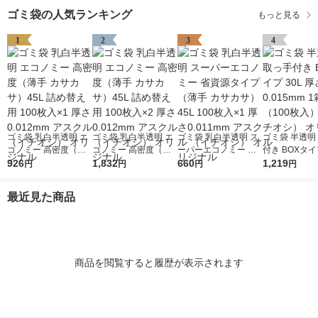
ゴミ袋の人気ランキング
もっと見る
1
2
3
4
ゴミ袋 乳白半透明 エ
ゴミ袋 乳白半透明 エ
ゴミ袋 乳白半透明 ス
ゴミ袋 半透明
コノミー 高密度（薄
コノミー 高密度（薄
ーパーエコノミー 省
付き BOXタイプ
手 カサカサ）45L 詰
926
手 カサカサ）45L 詰
1,832
資源タイプ（薄手 カ
660
厚さ0.015mm
1,219
円
円
円
円
め替え用 100枚入×1
め替え用 100枚入×2
サカサ）45L 100枚入
00枚入）（イ
厚さ0.012mm アスク
厚さ0.012mm アスク
×1 厚さ0.011mm アス
シ） オリジナ
最近見た商品
ル（イチオシ） オリ
ル（イチオシ） オリ
クル （イチオシ） オ
ジナル
ジナル
リジナル
商品を閲覧すると履歴が表示されます