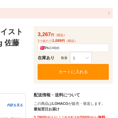
モイスト
3,267
円
（税込）
1,089
 佐藤
1つあたり
円
（税込）
5
%
(148pt)
在庫あり
1
数量
カートに入れる
配送情報・送料について
この商品は
LOHACO
が販売・発送します。
内訳を見る
最短翌日お届け
3,780
550
無料
円
(税込)以上で基本配送料
円
(税込)