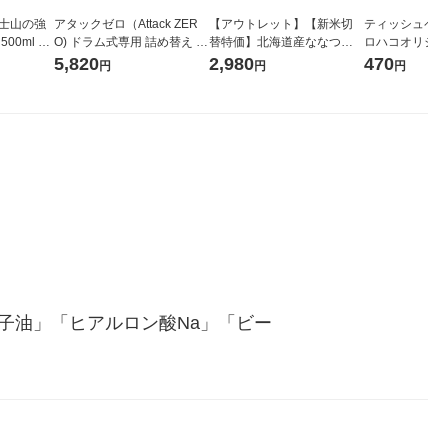
富士山の強
アタックゼロ（Attack ZER
【アウトレット】【新米切
ティッシュペーパ
00ml 1
O) ドラム式専用 詰め替え メ
替特価】北海道産ななつぼ
ロハコオリジナ
ガジャンボ 2300g 1セット
し 無洗米 5kg 1袋 令和7年産
ックティッシュ
5,820
2,980
470
円
円
円
（2個入) 洗濯洗剤 花王
米 木徳神糧 オリジナル
リジナル 1セ
5個入×2パック
ル
子油」「ヒアルロン酸Na」「ビー