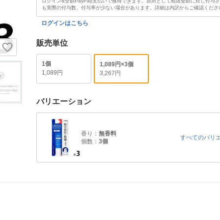
ログイン&全額PayPay支払いで獲得できます。原則として税抜金額に対し付与
も実際の付与数、付与率が少ない場合があります。詳細は内訳からご確認くださ
ログインはこちら
販売単位
1個
1,089円×3個
1,089円
3,267円
バリエーション
香り：
無香料
すべてのバリ
個数：
3個