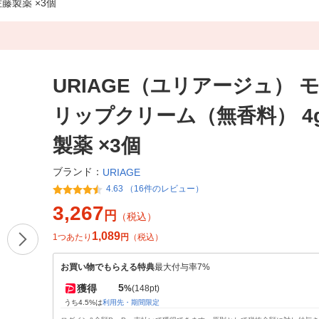
藤製薬 ×3個
URIAGE（ユリアージュ） 
リップクリーム（無香料） 4g
製薬 ×3個
ブランド：
URIAGE
4.63 （16件のレビュー）
3,267
円
（税込）
1,089
1つあたり
円
（税込）
お買い物でもらえる特典
最大付与率7%
5
獲得
%
(148pt)
うち4.5%は
利用先・期間限定