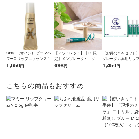
Obagi（オバジ） ダーマパ
【アウトレット】【EC限
【お得な５本セット
ワーX リップエッセンス 10g
定】メンソレータム グリ
ソレータム薬用リッ
ロート製薬（イチオシ）
ーンネイチャーリップステ
ィックプラス５本 
1,650
698
1,450
円
円
円
ィック 4.8g 紙容器 エシ
り アスクル・ロハ
カル ロート製薬 限定
定 ロート製薬 大容量
め買い ストック用 限
こちらの商品もおすすめ