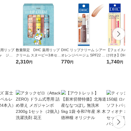
薬用リップ
数量限定 DHC 薬用リップ
DHC リップクリーム シアー
【フェイスパッ
ャ ジト
クリーム スヌーピー3本セッ
オレンジベージュ SPF22 PA
け付き】DHC
ーコスメ
ト ディーエイチシー キャ
++ 無香料 1個 ディーエイ
リーム ３本＋
2,310
770
1,740
円
円
円
 ディーエ
ラコスメ
チシー 保湿
トマスクビタミ