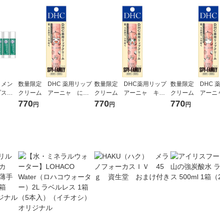
】メン
数量限定 DHC 薬用リップ
数量限定 DHC薬用リップ
数量限定 DHC 
プステ
クリーム アーニャ にっ
クリーム アーニャ キラ
クリーム アーニ
紙箱入
こり キャラクターコス
キラ キャラクターコス
目 キャラクタ
770
770
770
円
円
円
コ限
メ スパイファミリー ディ
メ スパイファミリー ディ
スパイファミリー
 まと
ーエイチシー
ーエイチシー
イチシー
定