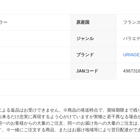
ラー
原産国
フラン
ジャンル
バラエ
ブランド
URIAGE
JANコード
498731
による返品はお受けできません。※商品の発送時点で、賞味期限まで残り
出来るだけ忠実に再現するよう心がけていますが実物と若干異なる場合
同一のお客様からの大量のご注文、同一のお届け先への大量のご注文は
す。※一緒にご注文する商品、またはお届け地域等により翌日配達がで