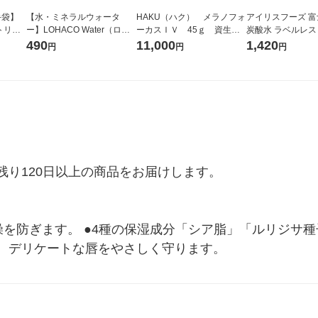
手袋】
【水・ミネラルウォータ
HAKU（ハク） メラノフォ
アイリスフーズ 
トリル
ー】LOHACO Water（ロハ
ーカスＩＶ 45ｇ 資生
炭酸水 ラベルレス 5
 M 1
コウォーター）2L ラベルレ
堂 おまけ付き
箱（24本入）
490
11,000
1,420
円
円
円
ジナル
ス 1箱（5本入）（イチオ
シ） オリジナル
り120日以上の商品をお届けします。

を防ぎます。 ●4種の保湿成分「シア脂」「ルリジサ種
。デリケートな唇をやさしく守ります。