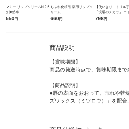
マミー リップクリームN 2.5
ちふれ化粧品 薬用リップク
【使いきりニトリル
g 伊勢半
リーム
「現場のチカラ」 ニ
手袋薄手 粉無し ブルー
550
660
798
円
円
円
箱（100枚入） オリ
商品説明
【賞味期限】

商品の発送時点で、賞味期限まで残
【商品説明】

●唇の表面をおおって、荒れや乾燥
ズワックス（ミツロウ）」を配合