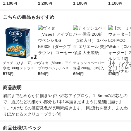
1,100
個
2,200
パースリム0．8 Ｂ
1,100
パースリム0．
1,100
円
円
円
円
Ｒー5 Kanebo（カネ
Ｒー3 Kane
ボウ）
ボウ）
こちらの商品もおすすめ
チェチ（ひよこ豆）の
ヴィセ（Visee）アイ
ティッシュペーパー
【水・ミネラ
水煮 380g テトラ 2個
ブロウペンシルS BR3
保湿 200組 （3箱入
ター】LOHACO
チリオ
576
05（ダークブラウ
594
り） 1パック エリエ
694
r（ロハコウォ
490
円
円
円
円
ン） コーセー
ール 贅沢保湿 大王製
ー）2L ラベル
紙
箱（5本入）
商品説明
シ） オリジナ
眉尻までなめらかに描きやすい細芯アイブロウ。1. 5mmの細芯なの
で、眉尻などの細かい部分も1本1本描き足すように繊細に描けま
す。つけたての濃密発色が長時間続きます。 [毛流れを整え、ふんわ
りぼかせるスクリューブラシ付]
商品仕様/スペック