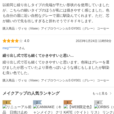
以前同じ繰り出しタイプの先端が平たい形状のを使用していました
が、こちらの細いタイプのほうが私には描きやすく感じました。色
も自分の眉に近い自然なグレーで眉に馴染んでくれます。ただ、芯
が細いので先を出しすぎると折れそうでドキドキします。
購入商品：ヴィセ（Visee）アイブロウペンシルS GY001（グレー） コーセー
4.0
2023年1月24日 11時59分
meg********
さん
繰り出し式で芯も細くてかきやすいと思い…
繰り出し式で芯も細くてかきやすいと思います。色味はグレーを選
びましたが思っていたより茶色っぽいような感じもしましたが馴染
む良い色でした。
購入商品：ヴィセ（Visee）アイブロウペンシルS GY001（グレー） コーセー
メイクアップの人気ランキング
もっと見る
1
2
3
4