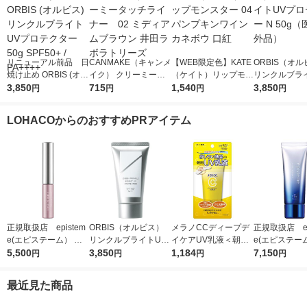
リニューアル前品 日
CANMAKE（キャンメ
【WEB限定色】KATE
ORBIS（オ
焼け止め ORBIS (オル
イク） クリーミータ
（ケイト）リップモン
リンクルブラ
ビス) リンクルブライ
3,850
ッチライナー 02 ミ
715
スター 04 パンプキン
1,540
プロテクター N
3,850
円
円
円
円
トUVプロテクター 50
ディアムブラウン 井
ワイン カネボウ 口紅
（医薬部外品
g SPF50+ / PA++++
田ラボラトリーズ
LOHACOからのおすすめPRアイテム
正規取扱店 epistem
ORBIS（オルビス）
メラノCCディープデ
正規取扱店 ep
e(エピステーム） パ
リンクルブライトUV
イケアUV乳液＜朝用
e(エピステー
ワライズラッシュセラ
5,500
プロテクター N 50g
3,850
日焼け止め乳液＞50g
1,184
ワイトUVレー
7,150
円
円
円
円
ム 4.5ml まつげ美容
（医薬部外品）
SPF50+・PA++++ロ
F50+／PA++
液
ート製薬
日焼け止め
最近見た商品