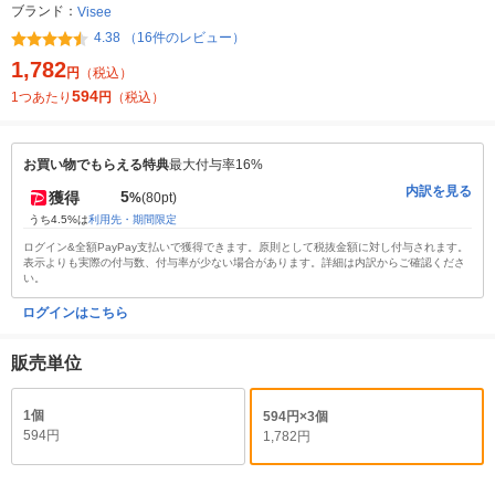
ブランド：
Visee
4.38 （16件のレビュー）
1,782
円
（税込）
594
1つあたり
円
（税込）
お買い物でもらえる特典
最大付与率16%
内訳を見る
5
獲得
%
(80pt)
うち4.5%は
利用先・期間限定
ログイン&全額PayPay支払いで獲得できます。原則として税抜金額に対し付与されます。
表示よりも実際の付与数、付与率が少ない場合があります。詳細は内訳からご確認くださ
い。
ログインはこちら
販売単位
1個
594円×3個
594円
1,782円