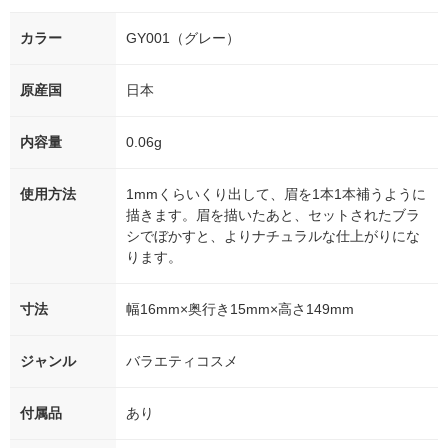
カラー
GY001（グレー）
原産国
日本
内容量
0.06g
使用方法
1mmくらいくり出して、眉を1本1本補うように
描きます。眉を描いたあと、セットされたブラ
シでぼかすと、よりナチュラルな仕上がりにな
ります。
寸法
幅16mm×奥行き15mm×高さ149mm
ジャンル
バラエティコスメ
付属品
あり