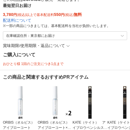
最短翌日お届け
3,780
550
無料
円
(税込)以上で基本配送料
円
(税込)
配送料について
※
一部の商品につきましては、基本配送料を当社が負担いたします。
在庫確認住所：東京都にお届け
賞味期限/使用期限・返品について
ご購入について
おひとり様 1回のご注文につき1点まで
この商品と関連するおすすめPRアイテム
ORBIS（オルビス）
ORBIS（オルビス）
KATE（ケイト） ア
KATE（ケイ
アイブローコート
アイブローコート×2
イブロウペンシルスー
イブロウペン