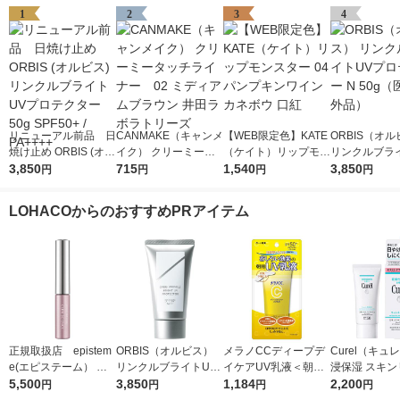
1
2
3
4
リニューアル前品 日
CANMAKE（キャンメ
【WEB限定色】KATE
ORBIS（オ
焼け止め ORBIS (オル
イク） クリーミータ
（ケイト）リップモン
リンクルブラ
ビス) リンクルブライ
3,850
ッチライナー 02 ミ
715
スター 04 パンプキン
1,540
プロテクター N
3,850
円
円
円
円
トUVプロテクター 50
ディアムブラウン 井
ワイン カネボウ 口紅
（医薬部外品
g SPF50+ / PA++++
田ラボラトリーズ
LOHACOからのおすすめPRアイテム
正規取扱店 epistem
ORBIS（オルビス）
メラノCCディープデ
Curel（キュ
e(エピステーム） パ
リンクルブライトUV
イケアUV乳液＜朝用
浸保湿 スキン
ワライズラッシュセラ
5,500
プロテクター N 50g
3,850
日焼け止め乳液＞50g
1,184
ＵＶセラム 60
2,200
円
円
円
円
ム 4.5ml まつげ美容
（医薬部外品）
SPF50+・PA++++ロ