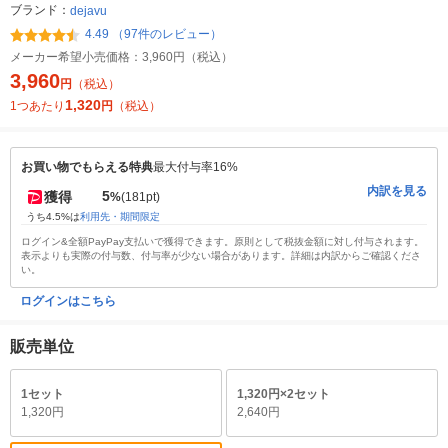
ブランド：
dejavu
4.49 （97件のレビュー）
メーカー希望小売価格：
3,960円（税込）
3,960
円
（税込）
1,320
1つあたり
円
（税込）
お買い物でもらえる特典
最大付与率16%
内訳を見る
5
獲得
%
(181pt)
うち4.5%は
利用先・期間限定
ログイン&全額PayPay支払いで獲得できます。原則として税抜金額に対し付与されます。
表示よりも実際の付与数、付与率が少ない場合があります。詳細は内訳からご確認くださ
い。
ログインはこちら
販売単位
1セット
1,320円×2セット
1,320円
2,640円