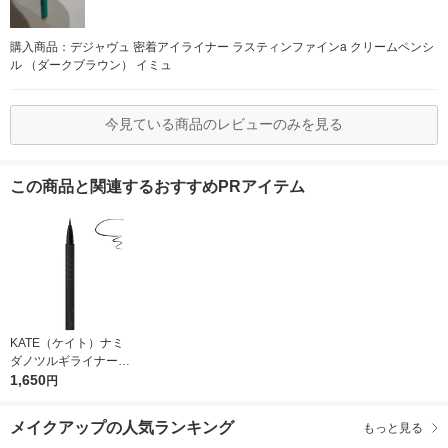
購入商品：デジャヴュ 密着アイライナー ラスティンファインa クリームペンシ
ル （ダークブラウン） イミュ
今見ている商品のレビューのみを見る
この商品と関連するおすすめPRアイテム
KATE（ケイト）ナミ
ダノツルギライナーＢ
Ｋー1Kanebo（カネ
1,650
円
ボウ）
メイクアップの人気ランキング
もっと見る