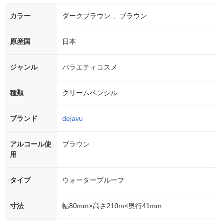
カラー
ダークブラウン 、ブラウン
原産国
日本
ジャンル
バラエティコスメ
種類
クリームペンシル
ブランド
dejavu
アルコール使
ブラウン
用
タイプ
ウォータープルーフ
寸法
幅80mm×高さ210m×奥行41mm