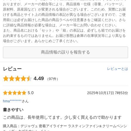
おりますが、メーカーの都合等により、商品規格・仕様（容量、パッケージ、
原材料、原産国など）が変更される場合がございます。このため、実際にお届
けする商品とサイト上の商品情報の表記が異なる場合がございますので、ご使
用前には必ずお届けした商品の商品ラベルや注意書きをご確認ください。さら
に詳細な商品情報が必要な場合は、メーカー等にお問い合わせください。
また、商品名における「セット」や「箱」の表記は、必ずしも箱でのお届けを
お約束するものではありません。お届け形態は倉庫の在庫状況等により異なる
場合がございます。あらかじめご了承ください。
商品情報の誤りを報告する
レビュー
レビューとは
4.49
（97件）
5.0
2025年10月17日 7時53分
hma********
さん
書きやすい
この商品は、長年使用してます。少し安く買えるので助かります
購入商品：デジャヴュ 密着アイライナー ラスティンファインa クリームペンシ