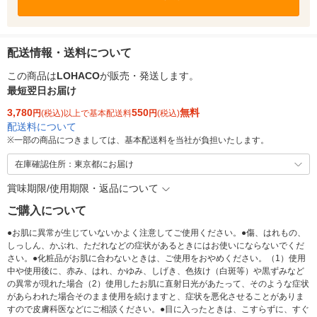
配送情報・送料について
この商品は
LOHACO
が販売・発送します。
最短翌日お届け
3,780
550
無料
円
(税込)以上で基本配送料
円
(税込)
配送料について
※
一部の商品につきましては、基本配送料を当社が負担いたします。
在庫確認住所：東京都にお届け
賞味期限/使用期限・返品について
ご購入について
●お肌に異常が生じていないかよく注意してご使用ください。●傷、はれもの、
しっしん、かぶれ、ただれなどの症状があるときにはお使いにならないでくだ
さい。●化粧品がお肌に合わないときは、ご使用をおやめください。（1）使用
中や使用後に、赤み、はれ、かゆみ、しげき、色抜け（白斑等）や黒ずみなど
の異常が現れた場合（2）使用したお肌に直射日光があたって、そのような症状
があらわれた場合そのまま使用を続けますと、症状を悪化させることがありま
すので皮膚科医などにご相談ください。●目に入ったときは、こすらずに、すぐ