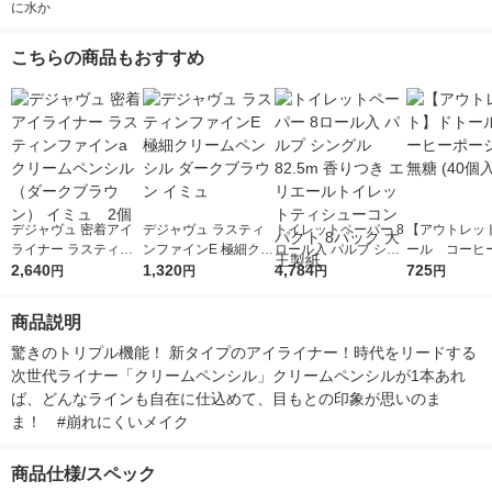
に水か
こちらの商品もおすすめ
デジャヴュ 密着アイ
デジャヴュ ラスティ
トイレットペーパー 8
【アウトレッ
ライナー ラスティン
ンファインE 極細クリ
ロール入 パルプ シン
ール コーヒ
ファインa クリームペ
2,640
ームペンシル ダーク
1,320
グル 82.5m 香りつき
4,784
ョン 無糖 (40
725
円
円
円
円
ンシル （ダークブラ
ブラウン イミュ
エリエールトイレット
ウン） イミュ 2個
ティシューコンパクト
商品説明
8パック 大王製紙
驚きのトリプル機能！ 新タイプのアイライナー！時代をリードする
次世代ライナー「クリームペンシル」クリームペンシルが1本あれ
ば、どんなラインも自在に仕込めて、目もとの印象が思いのま
ま！　#崩れにくいメイク
商品仕様/スペック