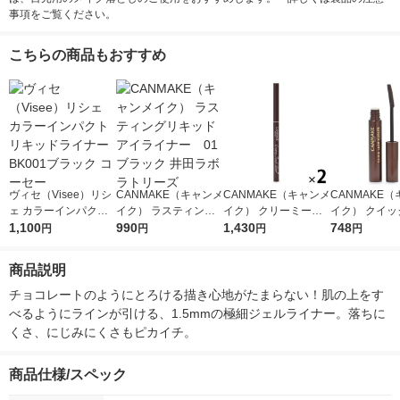
事項をご覧ください。
こちらの商品もおすすめ
ヴィセ（Visee）リシ
CANMAKE（キャンメ
CANMAKE（キャンメ
CANMAKE
ェ カラーインパクト
イク） ラスティング
イク） クリーミータ
イク） クイッ
リキッドライナー BK
1,100
リキッドアイライナ
990
ッチライナー アズキ
1,430
シュカーラー 
748
円
円
円
円
001ブラック コーセー
ー 01 ブラック 井田
ブラウン 井田ラボラ
ラウン） 井田
ラボラトリーズ
トリーズ ×2個
トリーズ
商品説明
チョコレートのようにとろける描き心地がたまらない！肌の上をす
べるようにラインが引ける、1.5mmの極細ジェルライナー。落ちに
くさ、にじみにくさもピカイチ。
商品仕様/スペック