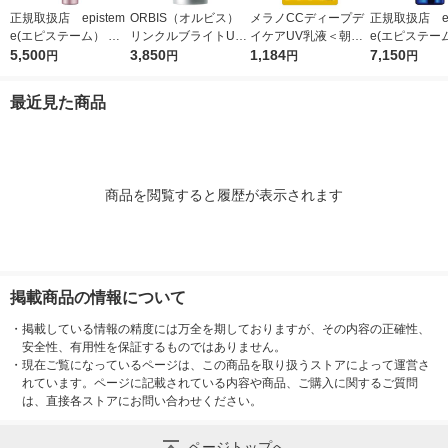
正規取扱店 epistem
ORBIS（オルビス）
メラノCCディープデ
正規取扱店 ep
e(エピステーム） パ
リンクルブライトUV
イケアUV乳液＜朝用
e(エピステー
ワライズラッシュセラ
5,500
プロテクター N 50g
3,850
日焼け止め乳液＞50g
1,184
ワイトUVレー
7,150
円
円
円
円
ム 4.5ml まつげ美容
（医薬部外品）
SPF50+・PA++++ロ
F50+／PA++
液
ート製薬
日焼け止め
最近見た商品
商品を閲覧すると履歴が表示されます
掲載商品の情報について
・
掲載している情報の精度には万全を期しておりますが、その内容の正確性、
安全性、有用性を保証するものではありません。
・
現在ご覧になっているページは、この商品を取り扱うストアによって運営さ
れています。ページに記載されている内容や商品、ご購入に関するご質問
は、直接各ストアにお問い合わせください。
ページトップへ