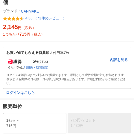
個
ブランド：
CANMAKE
4.36 （73件のレビュー）
2,145
円
（税込）
715
1つあたり
円
（税込）
お買い物でもらえる特典
最大付与率7%
内訳を見る
5
獲得
%
(97pt)
うち4.5%は
利用先・期間限定
ログイン&全額PayPay支払いで獲得できます。原則として税抜金額に対し付与されます。
表示よりも実際の付与数、付与率が少ない場合があります。詳細は内訳からご確認くださ
い。
ログインはこちら
販売単位
715円×2セット
1セット
1,430円
715円