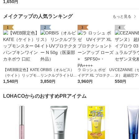
Ｋー1Kanebo（カネ
1,650
円
ボウ）
メイクアップの人気ランキング
もっと見る
1
2
3
4
【WEB限定色】KATE
ORBIS（オルビス）
ラ ロッシュ ポゼ UV
CEZANNE（
（ケイト）リップモン
リンクルブライトUV
イデア XL プロテクシ
ヌ） 超細芯ア
スター 04 パンプキン
1,540
プロテクター N 50g
3,850
ョントーンアップ ロ
3,960
ウ 03（ナチ
550
円
円
円
円
ワイン カネボウ 口紅
（医薬部外品）
ーズ+ SPF50+・PA
ラウン） セザ
++++
粧品
LOHACOからのおすすめPRアイテム