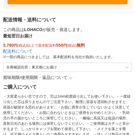
配送情報・送料について
この商品は
LOHACO
が販売・発送します。
最短翌日お届け
3,780
550
無料
円
(税込)以上で基本配送料
円
(税込)
配送料について
※
一部の商品につきましては、基本配送料を当社が負担いたします。
在庫確認住所：東京都にお届け
賞味期限/使用期限・返品について
ご購入について
・大変柔らかい芯ですので、芯は1mm程度繰り出してお使い下さい。・一度繰
り出した芯は戻りませんのでご注意下さい。無理に容器を逆回転させますと、
容器が破損する恐れがあります。・お肌に異常が生じていないかよく注意して
使用してください。・お肌に合わないときはご使用をおやめください。・乳幼
児の手の届かないところに保管してください。・極端に高温又は低温の場所、
直射日光のあたる場所には保管しないでください。・ご使用後はカチッと音が
するまで、しっかりキャップを閉めて保管して下さい。・メイクを落とす際
は、目元用のメイク落としのご使用をおすすめします。・詳しくは製品の注意