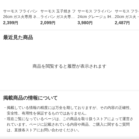
サーモス フライパン
サーモス 玉子焼き フ
サーモス フライパン
サーモス フラ
26cm ガス火専用 ネイ
ライパン ガス火専用
24cm グレージュ IH/
20cm ガス火
ビー KFI-026 NVY 1個
2,399
ネイビー KFI-013E N
2,099
ガス火対応 KFO-024
3,980
レッド KFM-0
2,487
円
円
円
円
VY 1個
GG 1個 深型設計 軽量
フッ素化合物不使用
最近見た商品
商品を閲覧すると履歴が表示されます
掲載商品の情報について
・
掲載している情報の精度には万全を期しておりますが、その内容の正確性、
安全性、有用性を保証するものではありません。
・
現在ご覧になっているページは、この商品を取り扱うストアによって運営さ
れています。ページに記載されている内容や商品、ご購入に関するご質問
は、直接各ストアにお問い合わせください。