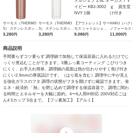
サーモス（THERMO
サーモス（THERMO
【アウトレット】サー
HAKU（ハク
S） ステンレスポット
S） ステンレスポット
モス シャトルシェフ
ノフォーカス
1050ml ブロンズ TTD
3,280
1050ml ホワイト TTD
3,280
2.8L ネイビー KBJ-30
9,086
5ｇ 資生堂
11,000
円
円
円
円
-1000 BZ 1個
-1000 WH 1個
02 NVY 1個
付き
商品説明
手間要らずコツ要らず 調理鍋で加熱して保温容器に入れるだけでじ
っくり煮込むことができます。3層ふっ素コーティング こびりつき
にくく、お手入れ簡単。調理鍋の底面は熱が伝わりやすく焦げ付き
にくい2.9mmの厚底設計です。（はり底を含む）調理中に中が見え
る強化ガラスのフタ 調理の状態がフタを開けずに確認できます。省
エネ・経済的 「熱」を閉じ込めて調理する保温容器で、調理に関わ
る時間とエネルギーを大幅に節約。4〜6人用IH対応 200V対応ごは
ん4.5カップ 5合まで。【フッ素加工】【アルミ】