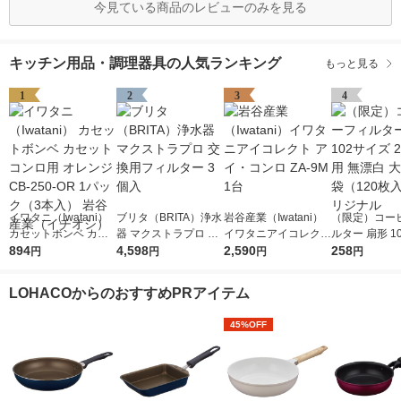
今見ている商品のレビューのみを見る
キッチン用品・調理器具の人気ランキング
もっと見る
1
2
3
4
イワタニ（Iwatani）
ブリタ（BRITA）浄水
岩谷産業（Iwatani）
（限定）コー
カセットボンベ カセ
器 マクストラプロ 交
イワタニアイコレクト
ルター 扇形 1
ットコンロ用 オレン
894
換用フィルター 3個入
4,598
アイ・コンロ ZA-9M
2,590
ズ 2〜4杯用 
258
円
円
円
円
ジ CB-250-OR 1パッ
1台
容量 1袋（12
ク（3本入） 岩谷産業
オリジナル
LOHACOからのおすすめPRアイテム
（イチオシ）
45%OFF