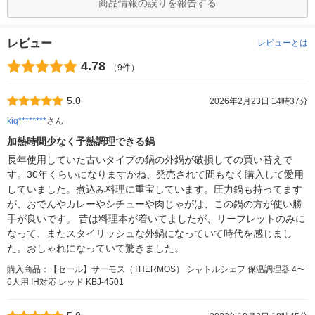
商品情報の誤りを報告する
レビュー
レビューとは
4.78
（9件）
5.0
2026年2月23日 14時37分
kiq********
さん
加熱時間少なく予熱調理できる鍋
長年使用していた古いタイプの鍋の外鍋が破損しての買い替えで
す。30年くらいになりますかね、発売されて間もなく購入して愛用
していました。煮込み料理に重宝しています。圧力鍋も持ってます
が、おでんやカレーやシチューや肉じゃがは、この鍋の方が使い勝
手が良いです。 昔は料理本が着いてましたが、リーフレットのみに
なって、またスタイリッシュな外鍋になっていて時代を感じまし
た。おしゃれになっていて驚きました。
購入商品：【セール】サーモス（THERMOS） シャトルシェフ 保温調理器 4〜
6人用 IH対応 レッド KBJ-4501