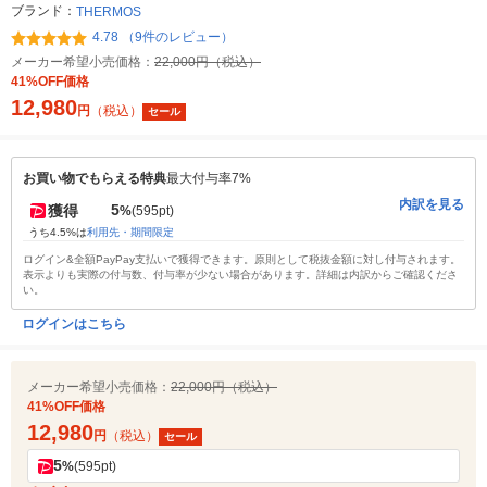
ブランド：
THERMOS
4.78 （9件のレビュー）
メーカー希望小売価格：
22,000円（税込）
41%OFF価格
12,980
円
（税込）
セール
お買い物でもらえる特典
最大付与率7%
内訳を見る
5
獲得
%
(595pt)
うち4.5%は
利用先・期間限定
ログイン&全額PayPay支払いで獲得できます。原則として税抜金額に対し付与されます。
表示よりも実際の付与数、付与率が少ない場合があります。詳細は内訳からご確認くださ
い。
ログインはこちら
メーカー希望小売価格：
22,000円（税込）
41%OFF価格
12,980
円
（税込）
セール
5
%
(595pt)